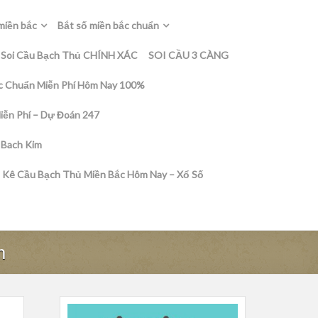
miền bắc
Bắt số miền bắc chuẩn
 – Soi Cầu Bạch Thủ CHÍNH XÁC
SOI CẦU 3 CÀNG
c Chuẩn Miễn Phí Hôm Nay 100%
iễn Phí – Dự Đoán 247
 Bach Kim
Kê Cầu Bạch Thủ Miền Bắc Hôm Nay – Xổ Số
m