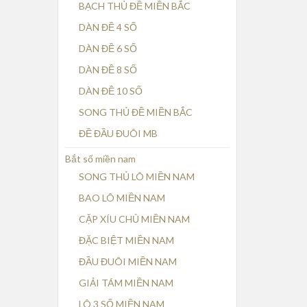
BẠCH THỦ ĐỀ MIỀN BẮC
DÀN ĐỀ 4 SỐ
DÀN ĐỀ 6 SỐ
DÀN ĐỀ 8 SỐ
DÀN ĐỀ 10 SỐ
SONG THỦ ĐỀ MIỀN BẮC
ĐỀ ĐẦU ĐUÔI MB
Bắt số miền nam
SONG THỦ LÔ MIỀN NAM
BAO LÔ MIỀN NAM
CẶP XÍU CHỦ MIỀN NAM
ĐẶC BIỆT MIỀN NAM
ĐẦU ĐUÔI MIỀN NAM
GIẢI TÁM MIỀN NAM
LÔ 3 SỐ MIỀN NAM