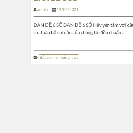
admin
14/04/2021
DÀN ĐỀ 6 SỐ DÀN ĐỀ 6 SỐ Hãy yên tâm với cầu mà 
rõ. Toàn bộ soi cầu của chúng tôi đều chuẩn …
Bắt số miền bắc chuẩn