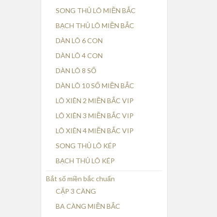
SONG THỦ LÔ MIỀN BẮC
BẠCH THỦ LÔ MIỀN BẮC
DÀN LÔ 6 CON
DÀN LÔ 4 CON
DÀN LÔ 8 SỐ
DÀN LÔ 10 SỐ MIỀN BẮC
LÔ XIÊN 2 MIỀN BẮC VIP
LÔ XIÊN 3 MIỀN BẮC VIP
LÔ XIÊN 4 MIỀN BẮC VIP
SONG THỦ LÔ KÉP
BẠCH THỦ LÔ KÉP
Bắt số miền bắc chuẩn
CẶP 3 CÀNG
BA CÀNG MIỀN BẮC