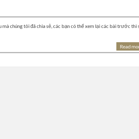
chúng tôi đã chia sẻ, các bạn có thể xem lại các bài trước thì 
Read mo