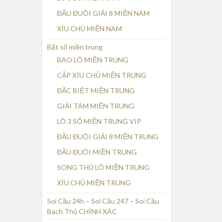
ĐẦU ĐUÔI GIẢI 8 MIỀN NAM
XÍU CHỦ MIỀN NAM
Bắt số miền trung
BAO LÔ MIỀN TRUNG
CẶP XÍU CHỦ MIỀN TRUNG
ĐẶC BIỆT MIỀN TRUNG
GIẢI TÁM MIỀN TRUNG
LÔ 3 SỐ MIỀN TRUNG VIP
ĐẦU ĐUÔI GIẢI 8 MIỀN TRUNG
ĐẦU ĐUÔI MIỀN TRUNG
SONG THỦ LÔ MIỀN TRUNG
XÍU CHỦ MIỀN TRUNG
Soi Cầu 24h – Soi Cầu 247 – Soi Cầu
Bạch Thủ CHÍNH XÁC