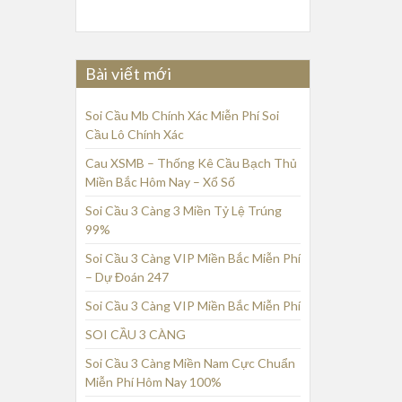
Bài viết mới
Soi Cầu Mb Chính Xác Miễn Phí Soi
Cầu Lô Chính Xác
Cau XSMB – Thống Kê Cầu Bạch Thủ
Miền Bắc Hôm Nay – Xổ Số
Soi Cầu 3 Càng 3 Miền Tỷ Lệ Trúng
99%
Soi Cầu 3 Càng VIP Miền Bắc Miễn Phí
– Dự Đoán 247
Soi Cầu 3 Càng VIP Miền Bắc Miễn Phí
SOI CẦU 3 CÀNG
Soi Cầu 3 Càng Miền Nam Cực Chuẩn
Miễn Phí Hôm Nay 100%