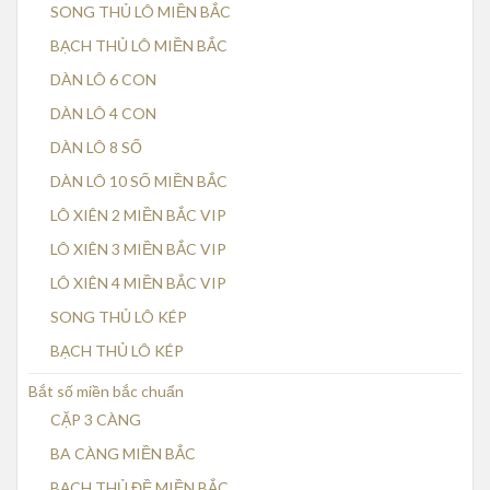
SONG THỦ LÔ MIỀN BẮC
BẠCH THỦ LÔ MIỀN BẮC
DÀN LÔ 6 CON
DÀN LÔ 4 CON
DÀN LÔ 8 SỐ
DÀN LÔ 10 SỐ MIỀN BẮC
LÔ XIÊN 2 MIỀN BẮC VIP
LÔ XIÊN 3 MIỀN BẮC VIP
LÔ XIÊN 4 MIỀN BẮC VIP
SONG THỦ LÔ KÉP
BẠCH THỦ LÔ KÉP
Bắt số miền bắc chuẩn
CẶP 3 CÀNG
BA CÀNG MIỀN BẮC
BẠCH THỦ ĐỀ MIỀN BẮC