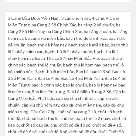
3 Càng Đầu Đuôi Miền Nam, 3 cang hom nay, 4 càng, 4 Càng
Miền Trung, ba Càng 2 Số Chính Xác, ba càng 2 số chuẩn, ba
Càng 2 Số Hôm Nay, ba Càng Chính Xác, ba càng chuẩn, ba càng
hôm nay, ba càng víp miền bắc, bach thu de chinh xac, bạch thủ
đề chuẩn, bạch thủ đề hôm nay, bạch thủ đề miền bắc, bạch thủ
lô 2 nháy chính xác, bạch thủ lô 2 nháy chuẩn, bạch thủ lô 2
nháy hôm nay, Bạch Thủ Lô 2 Nháy Miền Bắc Vip, bạch thủ lô
chính xác, bạch thủ lô chuẩn, bạch thủ lô hôm nay, bạch thủ lô
kép miền bắc, Bạch thủ lô miền bắc, Bao Lô, bao lô 3 số, Bao Lô
3 Số Miền Nam, Bao Lô 4 Số, Bao Lô 4 Số Miền Nam, Bao Lô 4 Số
Miền Trung, bao lô chính xác, bao lô chuẩn, bao lô hôm nay, bao
lô miền nam, Bao lô miền trung, Bao Lô Miền Trung 3 Số, Cặp ba
Càng Miền Bắc Phát Lộc, cặp xíu chủ chính xác, cặp xíu chủ
chuẩn, cặp xỉu chủ hôm nay, cặp xíu chủ miền nam, cặp xíu chủ
miền trung, Cầu Cao Cấp, chốt số ba càng 2 số, chốt số bạch
thủ đề, chốt số bạch thủ lô, chốt số bạch thủ lô 2 nháy, chốt số
bao lô, chốt số cặp xỉu chủ, chốt số đề 10 số, chốt số đề 4 số,
chốt số đề 6 số, chốt số đề 8 số, chốt số đề đầu đuôi, Chốt Số