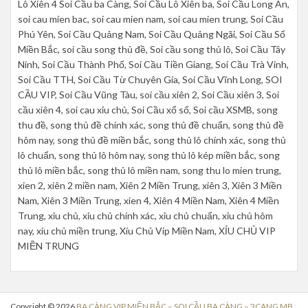
Lô Xiên 4 Soi Cầu ba Càng, Soi Cầu Lô Xiên ba, Soi Cầu Long An,
soi cau mien bac, soi cau mien nam, soi cau mien trung, Soi Cầu
Phú Yên, Soi Cầu Quảng Nam, Soi Cầu Quảng Ngãi, Soi Cầu Số
Miền Bắc, soi cầu song thủ đề, Soi cầu song thủ lô, Soi Cầu Tây
Ninh, Soi Cầu Thành Phố, Soi Cầu Tiền Giang, Soi Cầu Trà Vinh,
Soi Cầu TTH, Soi Cầu Từ Chuyên Gia, Soi Cầu Vĩnh Long, SOI
CẦU VIP, Soi Cầu Vũng Tàu, soi cầu xiên 2, Soi Cầu xiên 3, Soi
cầu xiên 4, soi cau xỉu chủ, Soi Cầu xổ số, Soi cầu XSMB, song
thu đề, song thủ đề chính xác, song thủ đề chuẩn, song thủ đề
hôm nay, song thủ đề miền bắc, song thủ lô chính xác, song thủ
lô chuẩn, song thủ lô hôm nay, song thủ lô kép miền bắc, song
thủ lô miền bắc, song thủ lô miền nam, song thu lo mien trung,
xien 2, xiên 2 miền nam, Xiên 2 Miền Trung, xiên 3, Xiên 3 Miền
Nam, Xiên 3 Miền Trung, xien 4, Xiên 4 Miền Nam, Xiên 4 Miền
Trung, xỉu chủ, xỉu chủ chính xác, xỉu chủ chuẩn, xỉu chủ hôm
nay, xíu chủ miền trung, Xíu Chủ Vip Miền Nam, XỈU CHỦ VIP
MIỀN TRUNG
Copyright © 2026
BA CÀNG VIP MIỀN BẮC – SOI CẦU BA CÀNG – 3CANG MB
.