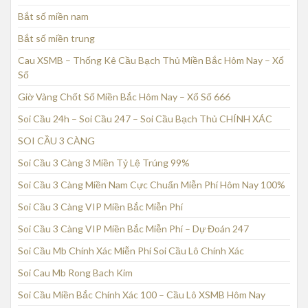
Bắt số miền nam
Bắt số miền trung
Cau XSMB – Thống Kê Cầu Bạch Thủ Miền Bắc Hôm Nay – Xổ
Số
Giờ Vàng Chốt Số Miền Bắc Hôm Nay – Xổ Số 666
Soi Cầu 24h – Soi Cầu 247 – Soi Cầu Bạch Thủ CHÍNH XÁC
SOI CẦU 3 CÀNG
Soi Cầu 3 Càng 3 Miền Tỷ Lệ Trúng 99%
Soi Cầu 3 Càng Miền Nam Cực Chuẩn Miễn Phí Hôm Nay 100%
Soi Cầu 3 Càng VIP Miền Bắc Miễn Phí
Soi Cầu 3 Càng VIP Miền Bắc Miễn Phí – Dự Đoán 247
Soi Cầu Mb Chính Xác Miễn Phí Soi Cầu Lô Chính Xác
Soi Cau Mb Rong Bach Kim
Soi Cầu Miền Bắc Chính Xác 100 – Cầu Lô XSMB Hôm Nay