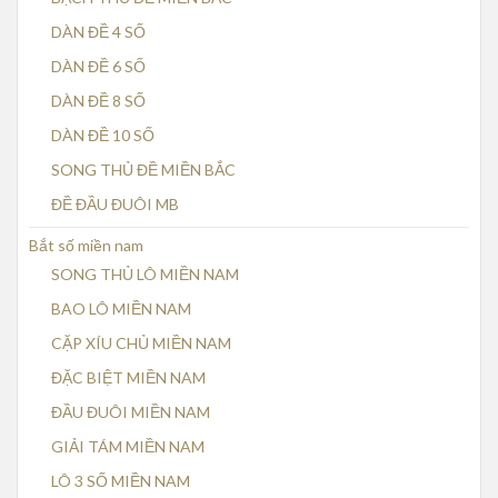
DÀN ĐỀ 4 SỐ
DÀN ĐỀ 6 SỐ
DÀN ĐỀ 8 SỐ
DÀN ĐỀ 10 SỐ
SONG THỦ ĐỀ MIỀN BẮC
ĐỀ ĐẦU ĐUÔI MB
Bắt số miền nam
SONG THỦ LÔ MIỀN NAM
BAO LÔ MIỀN NAM
CẶP XÍU CHỦ MIỀN NAM
ĐẶC BIỆT MIỀN NAM
ĐẦU ĐUÔI MIỀN NAM
GIẢI TÁM MIỀN NAM
LÔ 3 SỐ MIỀN NAM