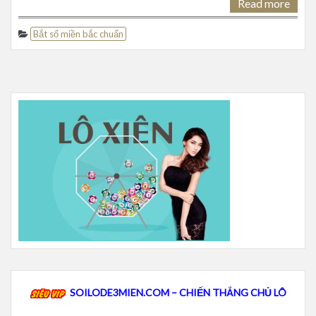
Read more
Bắt số miền bắc chuẩn
SOILODE3MIEN.COM – CHIẾN THẮNG CHỦ LÔ