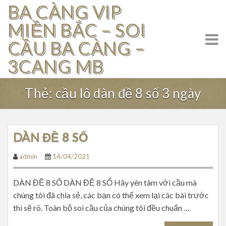
BA CÀNG VIP
Skip
to
MIỀN BẮC – SOI
content
CẦU BA CÀNG –
3CANG MB
Thẻ:
cầu lô dàn đề 8 số 3 ngày
DÀN ĐỀ 8 SỐ
admin
14/04/2021
DÀN ĐỀ 8 SỐ DÀN ĐỀ 8 SỐ Hãy yên tâm với cầu mà
chúng tôi đã chia sẻ, các bạn có thể xem lại các bài trước
thì sẽ rõ. Toàn bộ soi cầu của chúng tôi đều chuẩn …