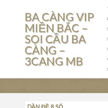
Skip
to
BA CÀNG VIP
content
MIỀN BẮC –
SOI CẦU BA
CÀNG –
3CANG MB
DÀN ĐỀ 8 SỐ