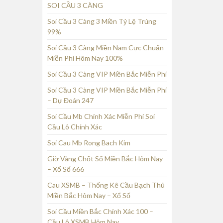
SOI CẦU 3 CÀNG
Soi Cầu 3 Càng 3 Miền Tỷ Lệ Trúng
99%
Soi Cầu 3 Càng Miền Nam Cực Chuẩn
Miễn Phí Hôm Nay 100%
Soi Cầu 3 Càng VIP Miền Bắc Miễn Phí
Soi Cầu 3 Càng VIP Miền Bắc Miễn Phí
– Dự Đoán 247
Soi Cầu Mb Chính Xác Miễn Phí Soi
Cầu Lô Chính Xác
Soi Cau Mb Rong Bach Kim
Giờ Vàng Chốt Số Miền Bắc Hôm Nay
– Xổ Số 666
Cau XSMB – Thống Kê Cầu Bạch Thủ
Miền Bắc Hôm Nay – Xổ Số
Soi Cầu Miền Bắc Chính Xác 100 –
Cầu Lô XSMB Hôm Nay