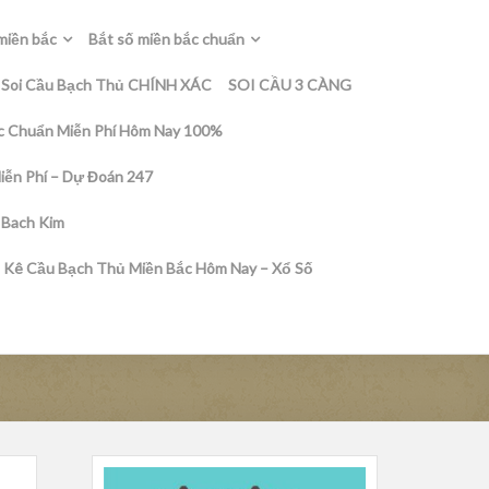
miền bắc
Bắt số miền bắc chuẩn
 – Soi Cầu Bạch Thủ CHÍNH XÁC
SOI CẦU 3 CÀNG
c Chuẩn Miễn Phí Hôm Nay 100%
iễn Phí – Dự Đoán 247
 Bach Kim
Kê Cầu Bạch Thủ Miền Bắc Hôm Nay – Xổ Số