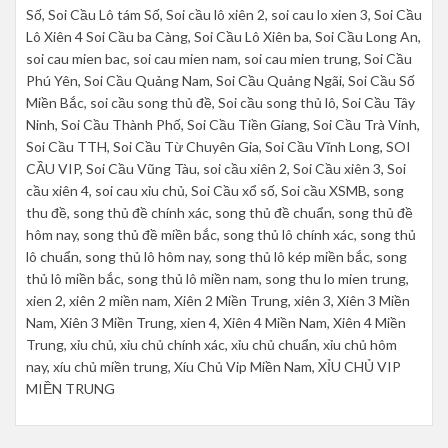
Số, Soi Cầu Lô tám Số, Soi cầu lô xiên 2, soi cau lo xien 3, Soi Cầu
Lô Xiên 4 Soi Cầu ba Càng, Soi Cầu Lô Xiên ba, Soi Cầu Long An,
soi cau mien bac, soi cau mien nam, soi cau mien trung, Soi Cầu
Phú Yên, Soi Cầu Quảng Nam, Soi Cầu Quảng Ngãi, Soi Cầu Số
Miền Bắc, soi cầu song thủ đề, Soi cầu song thủ lô, Soi Cầu Tây
Ninh, Soi Cầu Thành Phố, Soi Cầu Tiền Giang, Soi Cầu Trà Vinh,
Soi Cầu TTH, Soi Cầu Từ Chuyên Gia, Soi Cầu Vĩnh Long, SOI
CẦU VIP, Soi Cầu Vũng Tàu, soi cầu xiên 2, Soi Cầu xiên 3, Soi
cầu xiên 4, soi cau xỉu chủ, Soi Cầu xổ số, Soi cầu XSMB, song
thu đề, song thủ đề chính xác, song thủ đề chuẩn, song thủ đề
hôm nay, song thủ đề miền bắc, song thủ lô chính xác, song thủ
lô chuẩn, song thủ lô hôm nay, song thủ lô kép miền bắc, song
thủ lô miền bắc, song thủ lô miền nam, song thu lo mien trung,
xien 2, xiên 2 miền nam, Xiên 2 Miền Trung, xiên 3, Xiên 3 Miền
Nam, Xiên 3 Miền Trung, xien 4, Xiên 4 Miền Nam, Xiên 4 Miền
Trung, xỉu chủ, xỉu chủ chính xác, xỉu chủ chuẩn, xỉu chủ hôm
nay, xíu chủ miền trung, Xíu Chủ Vip Miền Nam, XỈU CHỦ VIP
MIỀN TRUNG