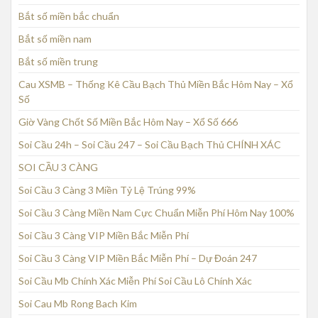
Bắt số miền bắc chuẩn
Bắt số miền nam
Bắt số miền trung
Cau XSMB – Thống Kê Cầu Bạch Thủ Miền Bắc Hôm Nay – Xổ
Số
Giờ Vàng Chốt Số Miền Bắc Hôm Nay – Xổ Số 666
Soi Cầu 24h – Soi Cầu 247 – Soi Cầu Bạch Thủ CHÍNH XÁC
SOI CẦU 3 CÀNG
Soi Cầu 3 Càng 3 Miền Tỷ Lệ Trúng 99%
Soi Cầu 3 Càng Miền Nam Cực Chuẩn Miễn Phí Hôm Nay 100%
Soi Cầu 3 Càng VIP Miền Bắc Miễn Phí
Soi Cầu 3 Càng VIP Miền Bắc Miễn Phí – Dự Đoán 247
Soi Cầu Mb Chính Xác Miễn Phí Soi Cầu Lô Chính Xác
Soi Cau Mb Rong Bach Kim