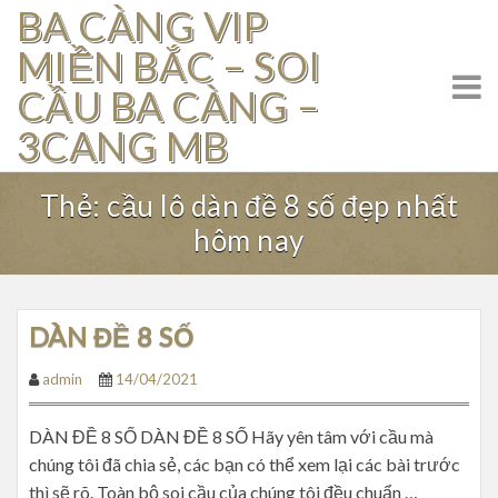
BA CÀNG VIP
Skip
to
MIỀN BẮC – SOI
content
CẦU BA CÀNG –
3CANG MB
Thẻ:
cầu lô dàn đề 8 số đẹp nhất
hôm nay
DÀN ĐỀ 8 SỐ
admin
14/04/2021
DÀN ĐỀ 8 SỐ DÀN ĐỀ 8 SỐ Hãy yên tâm với cầu mà
chúng tôi đã chia sẻ, các bạn có thể xem lại các bài trước
thì sẽ rõ. Toàn bộ soi cầu của chúng tôi đều chuẩn …