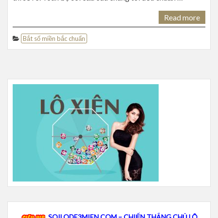
Read more
Bắt số miền bắc chuẩn
SOILODE3MIEN.COM – CHIẾN THẮNG CHỦ LÔ