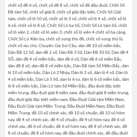
chốt số đề 6 số, chốt số đề 8 số, chốt số đề đầu đuôi, Chốt Số
Đề tám Số, chốt số giải 8, chốt số giải đặc biệt, Chốt Số Giải
tám, chốt số lô 10 số, chốt số lô 3 số, chốt số lô 4 số, chốt số lô
6 số, chốt số lô 8 số, Chốt Số Lô ba Số, Chốt Số Lô tám Số, chốt
số lô xiên 2, chốt số lô xiên 3, chốt số lô xiên 4 chốt số ba càng,
Chốt Số Lô Xiên ba, chốt số song thủ đề, chốt số song thủ lô,
chốt số xỉu chủ, Chuyên Gia Soi Cầu, dàn đề 10 số miền bắc,
Dàn Đề 12 Số, dan đề 2 số, Dàn Đề 3 Số, Dàn Đề 30 Số, Dàn đề 4
SỐ, dàn đề 4 số miền bắc, dàn đề 6 số, Dàn đề 6 số miền Bắc,
dàn đề 8 số, dàn đề 8 số miền bắc, Dàn Đề tám Số Miền Bắc, dàn
lô 10 số miền bắc, Dàn Lô 2 Nháy, Dàn lô 3 số, dàn lô 4 số, Dàn lô
4 số miền bắc, Dàn Lô 5 Số, dan lo 6 so, dàn lô 6 số miền bắc, dàn
lô 8 số miền bắc, Dàn Lô tám Số Miền Bắc, đầu đuôi đặc biệt
miền trung, đầu đuôi giải 8 miền nam, đầu đuôi giải 8 miền trung,
đầu đuôi giải đặc biệt miền nam, Đầu Đuôi Giải tám Miền Nam,
Đầu Đuôi Giải tám Miền Trung, Đầu Đuôi Miền Nam, Đầu Đuôi
Miền Trung, đề 10 số chính xác, đề 10 số chuẩn, đề 10 số hôm
nay, đề 4 số chính xác, đề 4 số chuẩn, đề 4 số hôm nay, đề 6 số
chính xác, đề 6 số chuẩn, đề 6 số hôm nay, đề 8 số chính xác, đề
8 số chuẩn, đề 8 số hôm nay, đề đầu đuôi chính xác, đề đầu đuôi