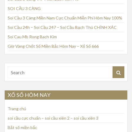
SOI CẦU 3 CÀNG
Soi Cầu 3 Càng Miền Nam Cực Chuẩn Miễn Phí Hôm Nay 100%
Soi Cầu 24h – Soi Cầu 247 – Soi Cầu Bạch Thủ CHÍNH XÁC
Soi Cau Mb Rong Bach Kim
Giờ Vàng Chốt Số Miền Bắc Hôm Nay – Xổ Số 666
XỔ SỐ HÔM NAY
Trang chủ
soi cầu cực chuẩn – soi cầu xiên 2 – soi cầu xiên 3
Bắt số miền bắc