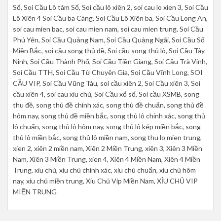
Số, Soi Cầu Lô tám Số, Soi cầu lô xiên 2, soi cau lo xien 3, Soi Cầu
Lô Xiên 4 Soi Cầu ba Càng, Soi Cầu Lô Xiên ba, Soi Cầu Long An,
soi cau mien bac, soi cau mien nam, soi cau mien trung, Soi Cầu
Phú Yên, Soi Cầu Quảng Nam, Soi Cầu Quảng Ngãi, Soi Cầu Số
Miền Bắc, soi cầu song thủ đề, Soi cầu song thủ lô, Soi Cầu Tây
Ninh, Soi Cầu Thành Phố, Soi Cầu Tiền Giang, Soi Cầu Trà Vinh,
Soi Cầu TTH, Soi Cầu Từ Chuyên Gia, Soi Cầu Vĩnh Long, SOI
CẦU VIP, Soi Cầu Vũng Tàu, soi cầu xiên 2, Soi Cầu xiên 3, Soi
cầu xiên 4, soi cau xỉu chủ, Soi Cầu xổ số, Soi cầu XSMB, song
thu đề, song thủ đề chính xác, song thủ đề chuẩn, song thủ đề
hôm nay, song thủ đề miền bắc, song thủ lô chính xác, song thủ
lô chuẩn, song thủ lô hôm nay, song thủ lô kép miền bắc, song
thủ lô miền bắc, song thủ lô miền nam, song thu lo mien trung,
xien 2, xiên 2 miền nam, Xiên 2 Miền Trung, xiên 3, Xiên 3 Miền
Nam, Xiên 3 Miền Trung, xien 4, Xiên 4 Miền Nam, Xiên 4 Miền
Trung, xỉu chủ, xỉu chủ chính xác, xỉu chủ chuẩn, xỉu chủ hôm
nay, xíu chủ miền trung, Xíu Chủ Vip Miền Nam, XỈU CHỦ VIP
MIỀN TRUNG