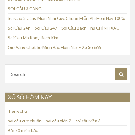
SOI CẦU 3 CÀNG
Soi Cầu 3 Càng Miền Nam Cực Chuẩn Miễn Phí Hôm Nay 100%
Soi Cầu 24h – Soi Cầu 247 – Soi Cầu Bạch Thủ CHÍNH XÁC
Soi Cau Mb Rong Bach Kim
Giờ Vàng Chốt Số Miền Bắc Hôm Nay – Xổ Số 666
XỔ SỐ HÔM NAY
Trang chủ
soi cầu cực chuẩn – soi cầu xiên 2 – soi cầu xiên 3
Bắt số miền bắc