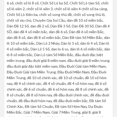
6 số, chốt số lô 8 số, Chốt Số Lô ba Số, Chốt Số Lô tám Số, chốt
số lô xiên 2, chốt số lô xiên 3, chốt số lô xiên 4 chốt số ba càng,
Chốt Số Lô Xiên ba, chốt số song thủ đề, chốt số song thủ lô,
chốt số xỉu chủ, Chuyên Gia Soi Cầu, dàn đề 10 số miền bắc,
Dàn Đề 12 Số, dan đề 2 số, Dàn Đề 3 Số, Dàn Đề 30 Số, Dàn đề 4
SỐ, dàn đề 4 số miền bắc, dàn đề 6 số, Dàn đề 6 số miền Bắc,
dàn đề 8 số, dàn đề 8 số miền bắc, Dàn Đề tám Số Miền Bắc, dàn
lô 10 số miền bắc, Dàn Lô 2 Nháy, Dàn lô 3 số, dàn lô 4 số, Dàn lô
4 số miền bắc, Dàn Lô 5 Số, dan lo 6 so, dàn lô 6 số miền bắc, dàn
lô 8 số miền bắc, Dàn Lô tám Số Miền Bắc, đầu đuôi đặc biệt
miền trung, đầu đuôi giải 8 miền nam, đầu đuôi giải 8 miền trung,
đầu đuôi giải đặc biệt miền nam, Đầu Đuôi Giải tám Miền Nam,
Đầu Đuôi Giải tám Miền Trung, Đầu Đuôi Miền Nam, Đầu Đuôi
Miền Trung, đề 10 số chính xác, đề 10 số chuẩn, đề 10 số hôm
nay, đề 4 số chính xác, đề 4 số chuẩn, đề 4 số hôm nay, đề 6 số
chính xác, đề 6 số chuẩn, đề 6 số hôm nay, đề 8 số chính xác, đề
8 số chuẩn, đề 8 số hôm nay, đề đầu đuôi chính xác, đề đầu đuôi
chuẩn, đề đầu đuôi hôm nay, đề đầu đuôi miền bắc, Đề tám Số
Chính Xác, Đề tám Số Chuẩn, Đề tám Số Hôm Nay, Dự Đoán
Miền Bắc, Giải 7 Miền Nam, Giải 7 Miền Trung, giải 8, giải 8