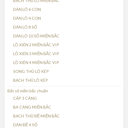
BẠCH THỦ LÔ MIỀN BẮC
DÀN LÔ 6 CON
DÀN LÔ 4 CON
DÀN LÔ 8 SỐ
DÀN LÔ 10 SỐ MIỀN BẮC
LÔ XIÊN 2 MIỀN BẮC VIP
LÔ XIÊN 3 MIỀN BẮC VIP
LÔ XIÊN 4 MIỀN BẮC VIP
SONG THỦ LÔ KÉP
BẠCH THỦ LÔ KÉP
Bắt số miền bắc chuẩn
CẶP 3 CÀNG
BA CÀNG MIỀN BẮC
BẠCH THỦ ĐỀ MIỀN BẮC
DÀN ĐỀ 4 SỐ