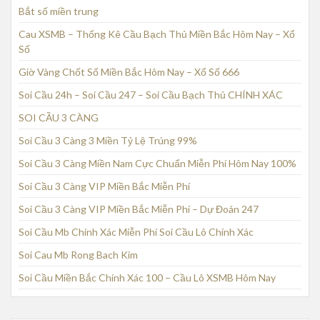
Bắt số miền trung
Cau XSMB – Thống Kê Cầu Bạch Thủ Miền Bắc Hôm Nay – Xổ
Số
Giờ Vàng Chốt Số Miền Bắc Hôm Nay – Xổ Số 666
Soi Cầu 24h – Soi Cầu 247 – Soi Cầu Bạch Thủ CHÍNH XÁC
SOI CẦU 3 CÀNG
Soi Cầu 3 Càng 3 Miền Tỷ Lệ Trúng 99%
Soi Cầu 3 Càng Miền Nam Cực Chuẩn Miễn Phí Hôm Nay 100%
Soi Cầu 3 Càng VIP Miền Bắc Miễn Phí
Soi Cầu 3 Càng VIP Miền Bắc Miễn Phí – Dự Đoán 247
Soi Cầu Mb Chính Xác Miễn Phí Soi Cầu Lô Chính Xác
Soi Cau Mb Rong Bach Kim
Soi Cầu Miền Bắc Chính Xác 100 – Cầu Lô XSMB Hôm Nay