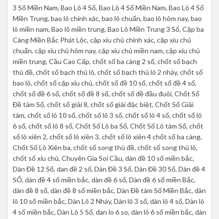
3 Số Miền Nam, Bao Lô 4 Số, Bao Lô 4 Số Miền Nam, Bao Lô 4 Số
Miền Trung, bao lô chính xác, bao lô chuẩn, bao lô hôm nay, bao
lô miền nam, Bao lô miền trung, Bao Lô Miền Trung 3 Số, Cặp ba
Càng Miền Bắc Phát Lộc, cặp xíu chủ chính xác, cặp xíu chủ
chuẩn, cặp xỉu chủ hôm nay, cặp xíu chủ miền nam, cặp xíu chủ
miền trung, Cầu Cao Cấp, chốt số ba càng 2 số, chốt số bạch
thủ đề, chốt số bạch thủ lô, chốt số bạch thủ lô 2 nháy, chốt số
bao lô, chốt số cặp xỉu chủ, chốt số đề 10 số, chốt số đề 4 số,
chốt số đề 6 số, chốt số đề 8 số, chốt số đề đầu đuôi, Chốt Số
Đề tám Số, chốt số giải 8, chốt số giải đặc biệt, Chốt Số Giải
tám, chốt số lô 10 số, chốt số lô 3 số, chốt số lô 4 số, chốt số lô
6 số, chốt số lô 8 số, Chốt Số Lô ba Số, Chốt Số Lô tám Số, chốt
số lô xiên 2, chốt số lô xiên 3, chốt số lô xiên 4 chốt số ba càng,
Chốt Số Lô Xiên ba, chốt số song thủ đề, chốt số song thủ lô,
chốt số xỉu chủ, Chuyên Gia Soi Cầu, dàn đề 10 số miền bắc,
Dàn Đề 12 Số, dan đề 2 số, Dàn Đề 3 Số, Dàn Đề 30 Số, Dàn đề 4
SỐ, dàn đề 4 số miền bắc, dàn đề 6 số, Dàn đề 6 số miền Bắc,
dàn đề 8 số, dàn đề 8 số miền bắc, Dàn Đề tám Số Miền Bắc, dàn
lô 10 số miền bắc, Dàn Lô 2 Nháy, Dàn lô 3 số, dàn lô 4 số, Dàn lô
4 số miền bắc, Dàn Lô 5 Số, dan lo 6 so, dàn lô 6 số miền bắc, dàn