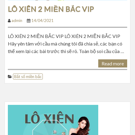
LÔ XIÊN 2 MIỀN BẮC VIP
admin
14/04/2021
LÔ XIÊN 2 MIỀN BẮC VIP LÔ XIÊN 2 MIỀN BẮC VIP
Hãy yên tâm với cầu mà chúng tôi đã chia sẻ, các bạn có
thể xem lại các bài trước thì sẽ rõ. Toàn bộ soi cầu của …
Read more
Bắt số miền bắc