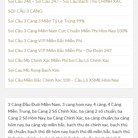
Soi Cầu 24h – Soi Cầu 247 – Soi Cầu Bạch Thủ CHÍNH XÁC
SOI CẦU 3 CÀNG
Soi Cầu 3 Càng 3 Miền Tỷ Lệ Trúng 99%
Soi Cầu 3 Càng Miền Nam Cực Chuẩn Miễn Phí Hôm Nay 100%
Soi Cầu 3 Càng VIP Miền Bắc Miễn Phí
Soi Cầu 3 Càng VIP Miền Bắc Miễn Phí – Dự Đoán 247
Soi Cầu Mb Chính Xác Miễn Phí Soi Cầu Lô Chính Xác
Soi Cau Mb Rong Bach Kim
Soi Cầu Miền Bắc Chính Xác 100 – Cầu Lô XSMB Hôm Nay
3 Càng Đầu Đuôi Miền Nam, 3 cang hom nay, 4 càng, 4 Càng
Miền Trung, ba Càng 2 Số Chính Xác, ba càng 2 số chuẩn, ba
Càng 2 Số Hôm Nay, ba Càng Chính Xác, ba càng chuẩn, ba càng
hôm nay, ba càng víp miền bắc, bach thu de chinh xac, bạch thủ
đề chuẩn, bạch thủ đề hôm nay, bạch thủ đề miền bắc, bạch thủ