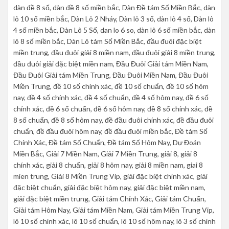
dàn đề 8 số, dàn đề 8 số miền bắc, Dàn Đề tám Số Miền Bắc, dàn
lô 10 số miền bắc, Dàn Lô 2 Nháy, Dàn lô 3 số, dàn lô 4 số, Dàn lô
4 số miền bắc, Dàn Lô 5 Số, dan lo 6 so, dàn lô 6 số miền bắc, dàn
lô 8 số miền bắc, Dàn Lô tám Số Miền Bắc, đầu đuôi đặc biệt
miền trung, đầu đuôi giải 8 miền nam, đầu đuôi giải 8 miền trung,
đầu đuôi giải đặc biệt miền nam, Đầu Đuôi Giải tám Miền Nam,
Đầu Đuôi Giải tám Miền Trung, Đầu Đuôi Miền Nam, Đầu Đuôi
Miền Trung, đề 10 số chính xác, đề 10 số chuẩn, đề 10 số hôm
nay, đề 4 số chính xác, đề 4 số chuẩn, đề 4 số hôm nay, đề 6 số
chính xác, đề 6 số chuẩn, đề 6 số hôm nay, đề 8 số chính xác, đề
8 số chuẩn, đề 8 số hôm nay, đề đầu đuôi chính xác, đề đầu đuôi
chuẩn, đề đầu đuôi hôm nay, đề đầu đuôi miền bắc, Đề tám Số
Chính Xác, Đề tám Số Chuẩn, Đề tám Số Hôm Nay, Dự Đoán
Miền Bắc, Giải 7 Miền Nam, Giải 7 Miền Trung, giải 8, giải 8
chính xác, giải 8 chuẩn, giải 8 hôm nay, giải 8 miền nam, giai 8
mien trung, Giải 8 Miền Trung Vip, giải đặc biệt chính xác, giải
đặc biệt chuẩn, giải đặc biệt hôm nay, giải đặc biệt miền nam,
giải đặc biệt miền trung, Giải tám Chính Xác, Giải tám Chuẩn,
Giải tám Hôm Nay, Giải tám Miền Nam, Giải tám Miền Trung Vip,
lô 10 số chính xác, lô 10 số chuẩn, lô 10 số hôm nay, lô 3 số chính