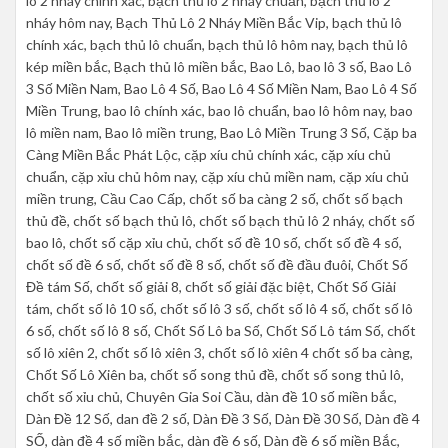
lô 2 nháy chính xác, bạch thủ lô 2 nháy chuẩn, bạch thủ lô 2
nháy hôm nay, Bạch Thủ Lô 2 Nháy Miền Bắc Vip, bạch thủ lô
chính xác, bạch thủ lô chuẩn, bạch thủ lô hôm nay, bạch thủ lô
kép miền bắc, Bạch thủ lô miền bắc, Bao Lô, bao lô 3 số, Bao Lô
3 Số Miền Nam, Bao Lô 4 Số, Bao Lô 4 Số Miền Nam, Bao Lô 4 Số
Miền Trung, bao lô chính xác, bao lô chuẩn, bao lô hôm nay, bao
lô miền nam, Bao lô miền trung, Bao Lô Miền Trung 3 Số, Cặp ba
Càng Miền Bắc Phát Lộc, cặp xíu chủ chính xác, cặp xíu chủ
chuẩn, cặp xỉu chủ hôm nay, cặp xíu chủ miền nam, cặp xíu chủ
miền trung, Cầu Cao Cấp, chốt số ba càng 2 số, chốt số bạch
thủ đề, chốt số bạch thủ lô, chốt số bạch thủ lô 2 nháy, chốt số
bao lô, chốt số cặp xỉu chủ, chốt số đề 10 số, chốt số đề 4 số,
chốt số đề 6 số, chốt số đề 8 số, chốt số đề đầu đuôi, Chốt Số
Đề tám Số, chốt số giải 8, chốt số giải đặc biệt, Chốt Số Giải
tám, chốt số lô 10 số, chốt số lô 3 số, chốt số lô 4 số, chốt số lô
6 số, chốt số lô 8 số, Chốt Số Lô ba Số, Chốt Số Lô tám Số, chốt
số lô xiên 2, chốt số lô xiên 3, chốt số lô xiên 4 chốt số ba càng,
Chốt Số Lô Xiên ba, chốt số song thủ đề, chốt số song thủ lô,
chốt số xỉu chủ, Chuyên Gia Soi Cầu, dàn đề 10 số miền bắc,
Dàn Đề 12 Số, dan đề 2 số, Dàn Đề 3 Số, Dàn Đề 30 Số, Dàn đề 4
SỐ, dàn đề 4 số miền bắc, dàn đề 6 số, Dàn đề 6 số miền Bắc,