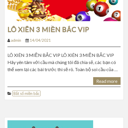
LÔ XIÊN 3 MIỀN BẮC VIP
admin
14/04/2021
LÔ XIÊN 3 MIỀN BẮC VIP LÔ XIÊN 3 MIỀN BẮC VIP
Hãy yên tâm với cầu mà chúng tôi đã chia sẻ, các bạn có
thể xem lại các bài trước thì sẽ rõ. Toàn bộ soi cầu của …
Read more
Bắt số miền bắc