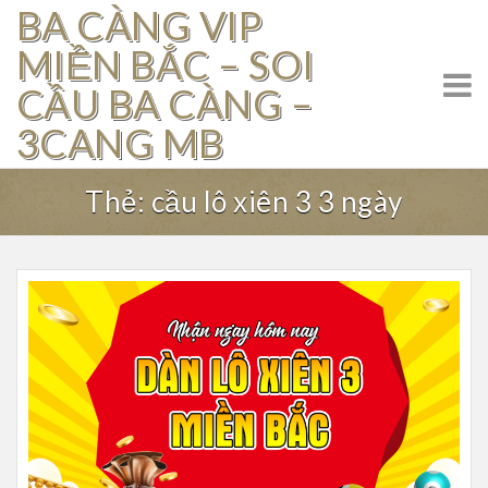
BA CÀNG VIP
Skip
to
MIỀN BẮC – SOI
content
CẦU BA CÀNG –
3CANG MB
Thẻ:
cầu lô xiên 3 3 ngày