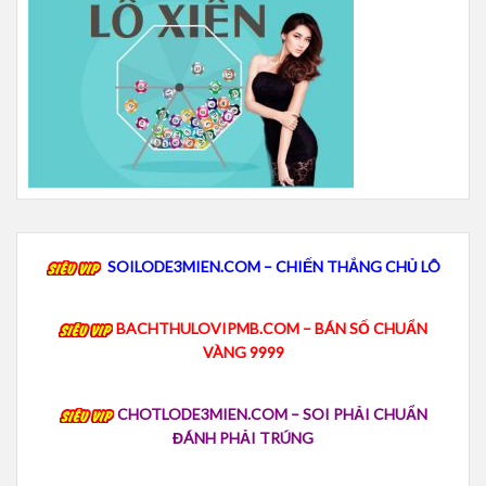
SOILODE3MIEN.COM – CHIẾN THẮNG CHỦ LÔ
BACHTHULOVIPMB.COM – BÁN SỐ CHUẨN
VÀNG 9999
CHOTLODE3MIEN.COM – SOI PHẢI CHUẨN
ĐÁNH PHẢI TRÚNG