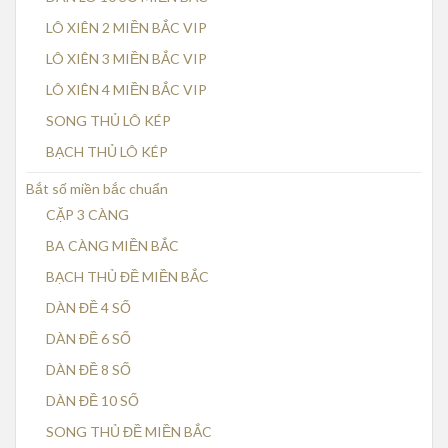
LÔ XIÊN 2 MIỀN BẮC VIP
LÔ XIÊN 3 MIỀN BẮC VIP
LÔ XIÊN 4 MIỀN BẮC VIP
SONG THỦ LÔ KÉP
BẠCH THỦ LÔ KÉP
Bắt số miền bắc chuẩn
CẶP 3 CÀNG
BA CÀNG MIỀN BẮC
BẠCH THỦ ĐỀ MIỀN BẮC
DÀN ĐỀ 4 SỐ
DÀN ĐỀ 6 SỐ
DÀN ĐỀ 8 SỐ
DÀN ĐỀ 10 SỐ
SONG THỦ ĐỀ MIỀN BẮC