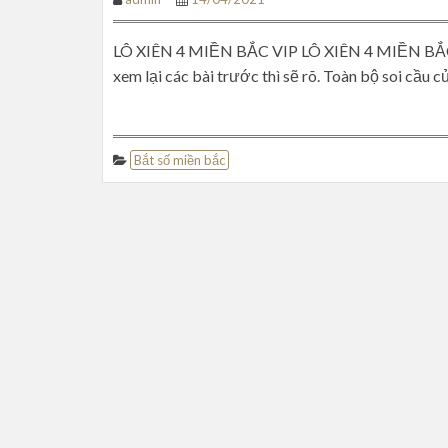
LÔ XIÊN 4 MIỀN BẮC VIP LÔ XIÊN 4 MIỀN BẮC VI
xem lại các bài trước thì sẽ rõ. Toàn bộ soi cầu c
Bắt số miền bắc