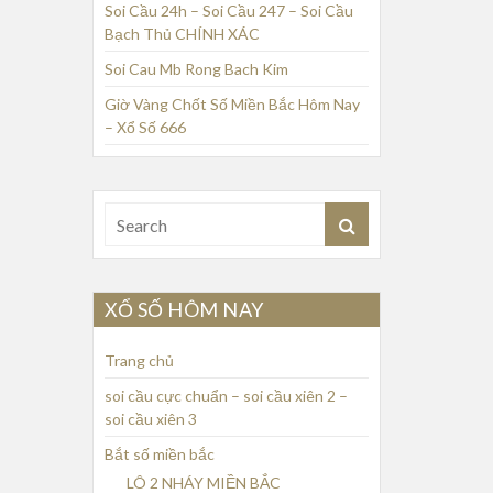
Soi Cầu 24h – Soi Cầu 247 – Soi Cầu
Bạch Thủ CHÍNH XÁC
Soi Cau Mb Rong Bach Kim
Giờ Vàng Chốt Số Miền Bắc Hôm Nay
– Xổ Số 666
XỔ SỐ HÔM NAY
Trang chủ
soi cầu cực chuẩn – soi cầu xiên 2 –
soi cầu xiên 3
Bắt số miền bắc
LÔ 2 NHÁY MIỀN BẮC