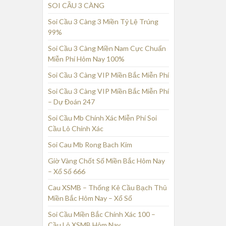
SOI CẦU 3 CÀNG
Soi Cầu 3 Càng 3 Miền Tỷ Lệ Trúng
99%
Soi Cầu 3 Càng Miền Nam Cực Chuẩn
Miễn Phí Hôm Nay 100%
Soi Cầu 3 Càng VIP Miền Bắc Miễn Phí
Soi Cầu 3 Càng VIP Miền Bắc Miễn Phí
– Dự Đoán 247
Soi Cầu Mb Chính Xác Miễn Phí Soi
Cầu Lô Chính Xác
Soi Cau Mb Rong Bach Kim
Giờ Vàng Chốt Số Miền Bắc Hôm Nay
– Xổ Số 666
Cau XSMB – Thống Kê Cầu Bạch Thủ
Miền Bắc Hôm Nay – Xổ Số
Soi Cầu Miền Bắc Chính Xác 100 –
Cầu Lô XSMB Hôm Nay