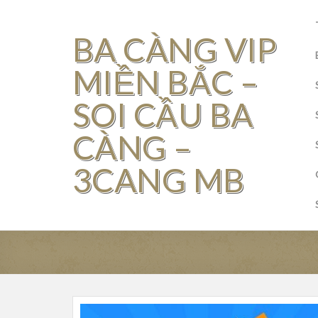
Skip
to
BA CÀNG VIP
content
MIỀN BẮC –
SOI CẦU BA
CÀNG –
3CANG MB