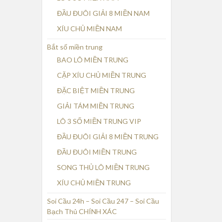
ĐẦU ĐUÔI GIẢI 8 MIỀN NAM
XÍU CHỦ MIỀN NAM
Bắt số miền trung
BAO LÔ MIỀN TRUNG
CẶP XÍU CHỦ MIỀN TRUNG
ĐẶC BIỆT MIỀN TRUNG
GIẢI TÁM MIỀN TRUNG
LÔ 3 SỐ MIỀN TRUNG VIP
ĐẦU ĐUÔI GIẢI 8 MIỀN TRUNG
ĐẦU ĐUÔI MIỀN TRUNG
SONG THỦ LÔ MIỀN TRUNG
XÍU CHỦ MIỀN TRUNG
Soi Cầu 24h – Soi Cầu 247 – Soi Cầu
Bạch Thủ CHÍNH XÁC