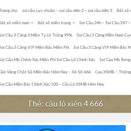
Trang chủ
soi cầu cực chuẩn – soi cầu xiên 2 – soi cầu xiên 3
Bắt số 
Bắt số miền nam
Bắt số miền trung
Soi Cầu 24h – Soi Cầu 247
Soi Cầu 3 Càng 3 Miền Tỷ Lệ Trúng 99%
Soi Cầu 3 Càng Miền Nam Cự
Soi Cầu 3 Càng VIP Miền Bắc Miễn Phí
Soi Cầu 3 Càng VIP Miền Bắc M
Soi Cầu Mb Chính Xác Miễn Phí Soi Cầu Lô Chính Xác
Soi Cau Mb Rong
Giờ Vàng Chốt Số Miền Bắc Hôm Nay – Xổ Số 666
Cau XSMB – Thống 
Soi Cầu Miền Bắc Chính Xác 100 – Cầu Lô XSMB Hôm Nay
Thẻ:
cầu lô xiên 4 666