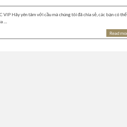
P Hãy yên tâm với cầu mà chúng tôi đã chia sẻ, các bạn có thể
ủa …
Read mo