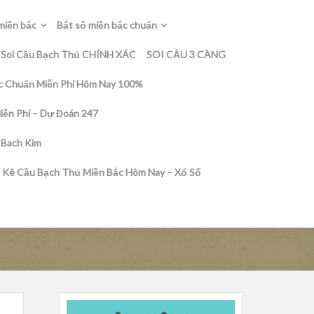
miền bắc
Bắt số miền bắc chuẩn
 – Soi Cầu Bạch Thủ CHÍNH XÁC
SOI CẦU 3 CÀNG
c Chuẩn Miễn Phí Hôm Nay 100%
iễn Phí – Dự Đoán 247
 Bach Kim
Kê Cầu Bạch Thủ Miền Bắc Hôm Nay – Xổ Số