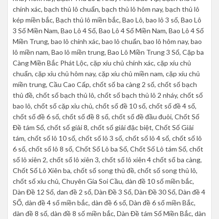
chính xác, bạch thủ lô chuẩn, bạch thủ lô hôm nay, bạch thủ lô
kép miền bắc, Bạch thủ lô miền bắc, Bao Lô, bao lô 3 số, Bao Lô
3 Số Miền Nam, Bao Lô 4 Số, Bao Lô 4 Số Miền Nam, Bao Lô 4 Số
Miền Trung, bao lô chính xác, bao lô chuẩn, bao lô hôm nay, bao
lô miền nam, Bao lô miền trung, Bao Lô Miền Trung 3 Số, Cặp ba
Càng Miền Bắc Phát Lộc, cặp xíu chủ chính xác, cặp xíu chủ
chuẩn, cặp xỉu chủ hôm nay, cặp xíu chủ miền nam, cặp xíu chủ
miền trung, Cầu Cao Cấp, chốt số ba càng 2 số, chốt số bạch
thủ đề, chốt số bạch thủ lô, chốt số bạch thủ lô 2 nháy, chốt số
bao lô, chốt số cặp xỉu chủ, chốt số đề 10 số, chốt số đề 4 số,
chốt số đề 6 số, chốt số đề 8 số, chốt số đề đầu đuôi, Chốt Số
Đề tám Số, chốt số giải 8, chốt số giải đặc biệt, Chốt Số Giải
tám, chốt số lô 10 số, chốt số lô 3 số, chốt số lô 4 số, chốt số lô
6 số, chốt số lô 8 số, Chốt Số Lô ba Số, Chốt Số Lô tám Số, chốt
số lô xiên 2, chốt số lô xiên 3, chốt số lô xiên 4 chốt số ba càng,
Chốt Số Lô Xiên ba, chốt số song thủ đề, chốt số song thủ lô,
chốt số xỉu chủ, Chuyên Gia Soi Cầu, dàn đề 10 số miền bắc,
Dàn Đề 12 Số, dan đề 2 số, Dàn Đề 3 Số, Dàn Đề 30 Số, Dàn đề 4
SỐ, dàn đề 4 số miền bắc, dàn đề 6 số, Dàn đề 6 số miền Bắc,
dàn đề 8 số, dàn đề 8 số miền bắc, Dàn Đề tám Số Miền Bắc, dàn