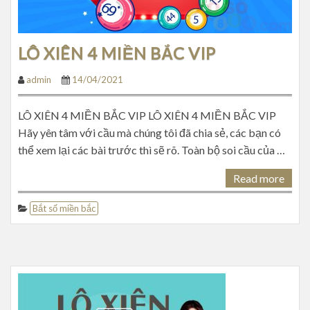
LÔ XIÊN 4 MIỀN BẮC VIP
admin
14/04/2021
LÔ XIÊN 4 MIỀN BẮC VIP LÔ XIÊN 4 MIỀN BẮC VIP
Hãy yên tâm với cầu mà chúng tôi đã chia sẻ, các bạn có
thể xem lại các bài trước thì sẽ rõ. Toàn bộ soi cầu của …
Read more
Bắt số miền bắc