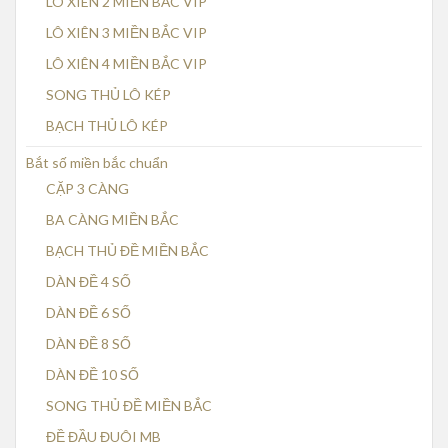
LÔ XIÊN 2 MIỀN BẮC VIP
LÔ XIÊN 3 MIỀN BẮC VIP
LÔ XIÊN 4 MIỀN BẮC VIP
SONG THỦ LÔ KÉP
BẠCH THỦ LÔ KÉP
Bắt số miền bắc chuẩn
CẶP 3 CÀNG
BA CÀNG MIỀN BẮC
BẠCH THỦ ĐỀ MIỀN BẮC
DÀN ĐỀ 4 SỐ
DÀN ĐỀ 6 SỐ
DÀN ĐỀ 8 SỐ
DÀN ĐỀ 10 SỐ
SONG THỦ ĐỀ MIỀN BẮC
ĐỀ ĐẦU ĐUÔI MB