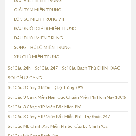
ĐẶC BIỆT MIỀN TRUNG
GIẢI TÁM MIỀN TRUNG
LÔ 3 SỐ MIỀN TRUNG VIP
ĐẦU ĐUÔI GIẢI 8 MIỀN TRUNG
ĐẦU ĐUÔI MIỀN TRUNG
SONG THỦ LÔ MIỀN TRUNG
XÍU CHỦ MIỀN TRUNG
Soi Cầu 24h – Soi Cầu 247 – Soi Cầu Bạch Thủ CHÍNH XÁC
SOI CẦU 3 CÀNG
Soi Cầu 3 Càng 3 Miền Tỷ Lệ Trúng 99%
Soi Cầu 3 Càng Miền Nam Cực Chuẩn Miễn Phí Hôm Nay 100%
Soi Cầu 3 Càng VIP Miền Bắc Miễn Phí
Soi Cầu 3 Càng VIP Miền Bắc Miễn Phí – Dự Đoán 247
Soi Cầu Mb Chính Xác Miễn Phí Soi Cầu Lô Chính Xác
Soi Cau Mb Rong Bach Kim