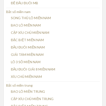
ĐỀ ĐẦU ĐUÔI MB
Bắt số miền nam
SONG THỦ LÔ MIỀN NAM
BAO LÔ MIỀN NAM
CẶP XÍU CHỦ MIỀN NAM
ĐẶC BIỆT MIỀN NAM
ĐẦU ĐUÔI MIỀN NAM
GIẢI TÁM MIỀN NAM
LÔ 3 SỐ MIỀN NAM
ĐẦU ĐUÔI GIẢI 8 MIỀN NAM
XÍU CHỦ MIỀN NAM
Bắt số miền trung
BAO LÔ MIỀN TRUNG
CẶP XÍU CHỦ MIỀN TRUNG