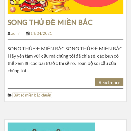
SONG THỦ ĐỀ MIỀN BẮC
admin
14/04/2021
SONG THỦ ĐỀ MIỀN BẮC SONG THỦ ĐỀ MIỀN BẮC
Hãy yên tâm với cầu mà chúng tôi đã chia sẻ, các bạn có
thể xem lại các bài trước thì sẽ rõ. Toàn bộ soi cầu của
chúng tôi …
Read more
Bắt số miền bắc chuẩn