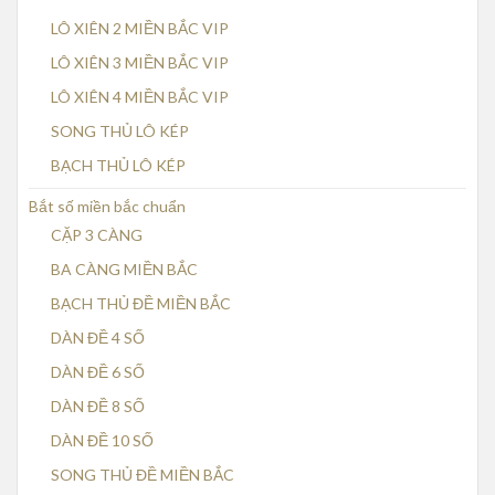
LÔ XIÊN 2 MIỀN BẮC VIP
LÔ XIÊN 3 MIỀN BẮC VIP
LÔ XIÊN 4 MIỀN BẮC VIP
SONG THỦ LÔ KÉP
BẠCH THỦ LÔ KÉP
Bắt số miền bắc chuẩn
CẶP 3 CÀNG
BA CÀNG MIỀN BẮC
BẠCH THỦ ĐỀ MIỀN BẮC
DÀN ĐỀ 4 SỐ
DÀN ĐỀ 6 SỐ
DÀN ĐỀ 8 SỐ
DÀN ĐỀ 10 SỐ
SONG THỦ ĐỀ MIỀN BẮC