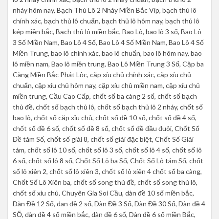
nháy hôm nay, Bạch Thủ Lô 2 Nháy Miền Bắc Vip, bạch thủ lô
chính xác, bạch thủ lô chuẩn, bạch thủ lô hôm nay, bạch thủ lô
kép miền bắc, Bạch thủ lô miền bắc, Bao Lô, bao lô 3 số, Bao Lô
3 Số Miền Nam, Bao Lô 4 Số, Bao Lô 4 Số Miền Nam, Bao Lô 4 Số
Miền Trung, bao lô chính xác, bao lô chuẩn, bao lô hôm nay, bao
lô miền nam, Bao lô miền trung, Bao Lô Miền Trung 3 Số, Cặp ba
Càng Miền Bắc Phát Lộc, cặp xíu chủ chính xác, cặp xíu chủ
chuẩn, cặp xỉu chủ hôm nay, cặp xíu chủ miền nam, cặp xíu chủ
miền trung, Cầu Cao Cấp, chốt số ba càng 2 số, chốt số bạch
thủ đề, chốt số bạch thủ lô, chốt số bạch thủ lô 2 nháy, chốt số
bao lô, chốt số cặp xỉu chủ, chốt số đề 10 số, chốt số đề 4 số,
chốt số đề 6 số, chốt số đề 8 số, chốt số đề đầu đuôi, Chốt Số
Đề tám Số, chốt số giải 8, chốt số giải đặc biệt, Chốt Số Giải
tám, chốt số lô 10 số, chốt số lô 3 số, chốt số lô 4 số, chốt số lô
6 số, chốt số lô 8 số, Chốt Số Lô ba Số, Chốt Số Lô tám Số, chốt
số lô xiên 2, chốt số lô xiên 3, chốt số lô xiên 4 chốt số ba càng,
Chốt Số Lô Xiên ba, chốt số song thủ đề, chốt số song thủ lô,
chốt số xỉu chủ, Chuyên Gia Soi Cầu, dàn đề 10 số miền bắc,
Dàn Đề 12 Số, dan đề 2 số, Dàn Đề 3 Số, Dàn Đề 30 Số, Dàn đề 4
SỐ, dàn đề 4 số miền bắc, dàn đề 6 số, Dàn đề 6 số miền Bắc,