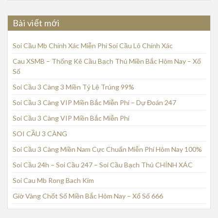
Bài viết mới
Soi Cầu Mb Chính Xác Miễn Phí Soi Cầu Lô Chính Xác
Cau XSMB – Thống Kê Cầu Bạch Thủ Miền Bắc Hôm Nay – Xổ
Số
Soi Cầu 3 Càng 3 Miền Tỷ Lệ Trúng 99%
Soi Cầu 3 Càng VIP Miền Bắc Miễn Phí – Dự Đoán 247
Soi Cầu 3 Càng VIP Miền Bắc Miễn Phí
SOI CẦU 3 CÀNG
Soi Cầu 3 Càng Miền Nam Cực Chuẩn Miễn Phí Hôm Nay 100%
Soi Cầu 24h – Soi Cầu 247 – Soi Cầu Bạch Thủ CHÍNH XÁC
Soi Cau Mb Rong Bach Kim
Giờ Vàng Chốt Số Miền Bắc Hôm Nay – Xổ Số 666