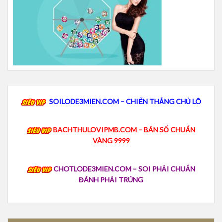
SOILODE3MIEN.COM – CHIẾN THẮNG CHỦ LÔ
BACHTHULOVIPMB.COM – BÁN SỐ CHUẨN
VÀNG 9999
CHOTLODE3MIEN.COM – SOI PHẢI CHUẨN
ĐÁNH PHẢI TRÚNG