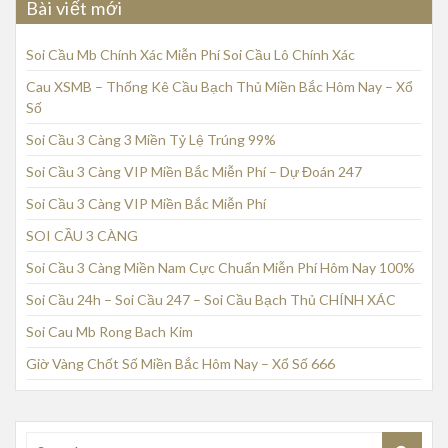
Bài viết mới
Soi Cầu Mb Chính Xác Miễn Phí Soi Cầu Lô Chính Xác
Cau XSMB – Thống Kê Cầu Bạch Thủ Miền Bắc Hôm Nay – Xổ
Số
Soi Cầu 3 Càng 3 Miền Tỷ Lệ Trúng 99%
Soi Cầu 3 Càng VIP Miền Bắc Miễn Phí – Dự Đoán 247
Soi Cầu 3 Càng VIP Miền Bắc Miễn Phí
SOI CẦU 3 CÀNG
Soi Cầu 3 Càng Miền Nam Cực Chuẩn Miễn Phí Hôm Nay 100%
Soi Cầu 24h – Soi Cầu 247 – Soi Cầu Bạch Thủ CHÍNH XÁC
Soi Cau Mb Rong Bach Kim
Giờ Vàng Chốt Số Miền Bắc Hôm Nay – Xổ Số 666