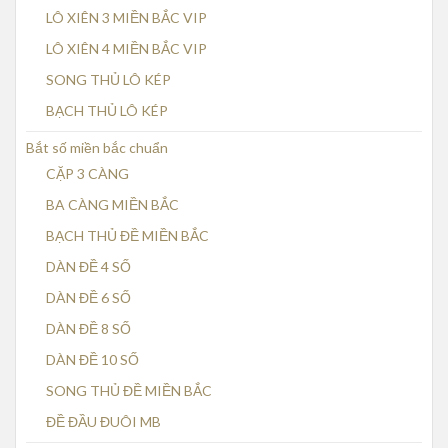
LÔ XIÊN 3 MIỀN BẮC VIP
LÔ XIÊN 4 MIỀN BẮC VIP
SONG THỦ LÔ KÉP
BẠCH THỦ LÔ KÉP
Bắt số miền bắc chuẩn
CẶP 3 CÀNG
BA CÀNG MIỀN BẮC
BẠCH THỦ ĐỀ MIỀN BẮC
DÀN ĐỀ 4 SỐ
DÀN ĐỀ 6 SỐ
DÀN ĐỀ 8 SỐ
DÀN ĐỀ 10 SỐ
SONG THỦ ĐỀ MIỀN BẮC
ĐỀ ĐẦU ĐUÔI MB