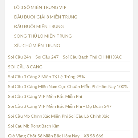
LÔ 3 SỐ MIỀN TRUNG VIP
ĐẦU ĐUÔI GIẢI 8 MIỀN TRUNG
ĐẦU ĐUÔI MIỀN TRUNG
SONG THỦ LÔ MIỀN TRUNG
XÍU CHỦ MIỀN TRUNG
Soi Cầu 24h – Soi Cầu 247 – Soi Cầu Bạch Thủ CHÍNH XÁC
SOI CẦU 3 CÀNG
Soi Cầu 3 Càng 3 Miền Tỷ Lệ Trúng 99%
Soi Cầu 3 Càng Miền Nam Cực Chuẩn Miễn Phí Hôm Nay 100%
Soi Cầu 3 Càng VIP Miền Bắc Miễn Phí
Soi Cầu 3 Càng VIP Miền Bắc Miễn Phí – Dự Đoán 247
Soi Cầu Mb Chính Xác Miễn Phí Soi Cầu Lô Chính Xác
Soi Cau Mb Rong Bach Kim
Giờ Vàng Chốt Số Miền Bắc Hôm Nay – Xổ Số 666