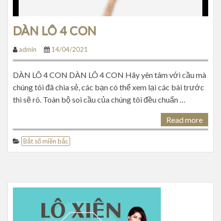
DÀN LÔ 4 CON
admin
14/04/2021
DÀN LÔ 4 CON DÀN LÔ 4 CON Hãy yên tâm với cầu mà
chúng tôi đã chia sẻ, các bạn có thể xem lại các bài trước
thì sẽ rõ. Toàn bộ soi cầu của chúng tôi đều chuẩn …
Read more
Bắt số miền bắc