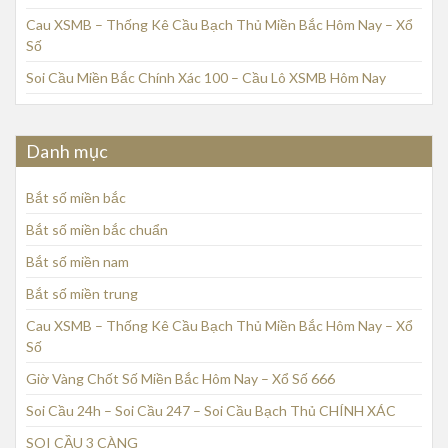
Cau XSMB – Thống Kê Cầu Bạch Thủ Miền Bắc Hôm Nay – Xổ
Số
Soi Cầu Miền Bắc Chính Xác 100 – Cầu Lô XSMB Hôm Nay
Danh mục
Bắt số miền bắc
Bắt số miền bắc chuẩn
Bắt số miền nam
Bắt số miền trung
Cau XSMB – Thống Kê Cầu Bạch Thủ Miền Bắc Hôm Nay – Xổ
Số
Giờ Vàng Chốt Số Miền Bắc Hôm Nay – Xổ Số 666
Soi Cầu 24h – Soi Cầu 247 – Soi Cầu Bạch Thủ CHÍNH XÁC
SOI CẦU 3 CÀNG