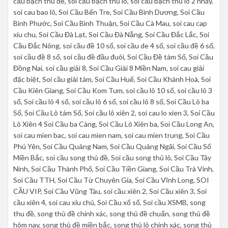
cầu bạch thủ đề, soi cầu bạch thủ lô, soi cầu bạch thủ lô 2 nháy,
soi cau bao lô, Soi Cầu Bến Tre, Soi Cầu Bình Dương, Soi Cầu
Bình Phước, Soi Cầu Bình Thuận, Soi Cầu Cà Mau, soi cau cap
xiu chu, Soi Cầu Đà Lạt, Soi Cầu Đà Nẵng, Soi Cầu Đắc Lắc, Soi
Cầu Đắc Nông, soi cầu đề 10 số, soi cầu de 4 số, soi cầu đề 6 số,
soi cầu đề 8 số, soi cầu đề đầu đuôi, Soi Cầu Đề tám Số, Soi Cầu
Đồng Nai, soi cầu giải 8, Soi Cầu Giải 8 Miền Nam, soi cau giải
đặc biệt, Soi cầu giải tám, Soi Cầu Huế, Soi Cầu Khánh Hoà, Soi
Cầu Kiên Giang, Soi Cầu Kom Tum, soi cầu lô 10 số, soi cầu lô 3
số, Soi cầu lô 4 số, soi cầu lô 6 số, soi cầu lô 8 số, Soi Cầu Lô ba
Số, Soi Cầu Lô tám Số, Soi cầu lô xiên 2, soi cau lo xien 3, Soi Cầu
Lô Xiên 4 Soi Cầu ba Càng, Soi Cầu Lô Xiên ba, Soi Cầu Long An,
soi cau mien bac, soi cau mien nam, soi cau mien trung, Soi Cầu
Phú Yên, Soi Cầu Quảng Nam, Soi Cầu Quảng Ngãi, Soi Cầu Số
Miền Bắc, soi cầu song thủ đề, Soi cầu song thủ lô, Soi Cầu Tây
Ninh, Soi Cầu Thành Phố, Soi Cầu Tiền Giang, Soi Cầu Trà Vinh,
Soi Cầu TTH, Soi Cầu Từ Chuyên Gia, Soi Cầu Vĩnh Long, SOI
CẦU VIP, Soi Cầu Vũng Tàu, soi cầu xiên 2, Soi Cầu xiên 3, Soi
cầu xiên 4, soi cau xỉu chủ, Soi Cầu xổ số, Soi cầu XSMB, song
thu đề, song thủ đề chính xác, song thủ đề chuẩn, song thủ đề
hôm nay, song thủ đề miền bắc, song thủ lô chính xác, song thủ