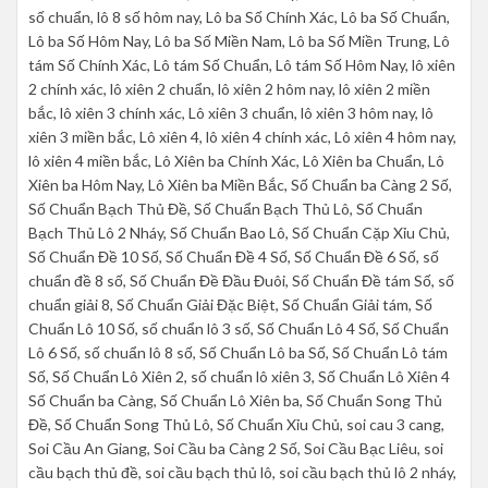
số chuẩn, lô 8 số hôm nay, Lô ba Số Chính Xác, Lô ba Số Chuẩn,
Lô ba Số Hôm Nay, Lô ba Số Miền Nam, Lô ba Số Miền Trung, Lô
tám Số Chính Xác, Lô tám Số Chuẩn, Lô tám Số Hôm Nay, lô xiên
2 chính xác, lô xiên 2 chuẩn, lô xiên 2 hôm nay, lô xiên 2 miền
bắc, lô xiên 3 chính xác, Lô xiên 3 chuẩn, lô xiên 3 hôm nay, lô
xiên 3 miền bắc, Lô xiên 4, lô xiên 4 chính xác, Lô xiên 4 hôm nay,
lô xiên 4 miền bắc, Lô Xiên ba Chính Xác, Lô Xiên ba Chuẩn, Lô
Xiên ba Hôm Nay, Lô Xiên ba Miền Bắc, Số Chuẩn ba Càng 2 Số,
Số Chuẩn Bạch Thủ Đề, Số Chuẩn Bạch Thủ Lô, Số Chuẩn
Bạch Thủ Lô 2 Nháy, Số Chuẩn Bao Lô, Số Chuẩn Cặp Xỉu Chủ,
Số Chuẩn Đề 10 Số, Số Chuẩn Đề 4 Số, Số Chuẩn Đề 6 Số, số
chuẩn đề 8 số, Số Chuẩn Đề Đầu Đuôi, Số Chuẩn Đề tám Số, số
chuẩn giải 8, Số Chuẩn Giải Đặc Biệt, Số Chuẩn Giải tám, Số
Chuẩn Lô 10 Số, số chuẩn lô 3 số, Số Chuẩn Lô 4 Số, Số Chuẩn
Lô 6 Số, số chuẩn lô 8 số, Số Chuẩn Lô ba Số, Số Chuẩn Lô tám
Số, Số Chuẩn Lô Xiên 2, số chuẩn lô xiên 3, Số Chuẩn Lô Xiên 4
Số Chuẩn ba Càng, Số Chuẩn Lô Xiên ba, Số Chuẩn Song Thủ
Đề, Số Chuẩn Song Thủ Lô, Số Chuẩn Xỉu Chủ, soi cau 3 cang,
Soi Cầu An Giang, Soi Cầu ba Càng 2 Số, Soi Cầu Bạc Liêu, soi
cầu bạch thủ đề, soi cầu bạch thủ lô, soi cầu bạch thủ lô 2 nháy,