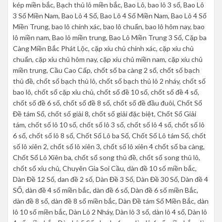
kép miền bắc, Bạch thủ lô miền bắc, Bao Lô, bao lô 3 số, Bao Lô
3 Số Miền Nam, Bao Lô 4 Số, Bao Lô 4 Số Miền Nam, Bao Lô 4 Số
Miền Trung, bao lô chính xác, bao lô chuẩn, bao lô hôm nay, bao
lô miền nam, Bao lô miền trung, Bao Lô Miền Trung 3 Số, Cặp ba
Càng Miền Bắc Phát Lộc, cặp xíu chủ chính xác, cặp xíu chủ
chuẩn, cặp xỉu chủ hôm nay, cặp xíu chủ miền nam, cặp xíu chủ
miền trung, Cầu Cao Cấp, chốt số ba càng 2 số, chốt số bạch
thủ đề, chốt số bạch thủ lô, chốt số bạch thủ lô 2 nháy, chốt số
bao lô, chốt số cặp xỉu chủ, chốt số đề 10 số, chốt số đề 4 số,
chốt số đề 6 số, chốt số đề 8 số, chốt số đề đầu đuôi, Chốt Số
Đề tám Số, chốt số giải 8, chốt số giải đặc biệt, Chốt Số Giải
tám, chốt số lô 10 số, chốt số lô 3 số, chốt số lô 4 số, chốt số lô
6 số, chốt số lô 8 số, Chốt Số Lô ba Số, Chốt Số Lô tám Số, chốt
số lô xiên 2, chốt số lô xiên 3, chốt số lô xiên 4 chốt số ba càng,
Chốt Số Lô Xiên ba, chốt số song thủ đề, chốt số song thủ lô,
chốt số xỉu chủ, Chuyên Gia Soi Cầu, dàn đề 10 số miền bắc,
Dàn Đề 12 Số, dan đề 2 số, Dàn Đề 3 Số, Dàn Đề 30 Số, Dàn đề 4
SỐ, dàn đề 4 số miền bắc, dàn đề 6 số, Dàn đề 6 số miền Bắc,
dàn đề 8 số, dàn đề 8 số miền bắc, Dàn Đề tám Số Miền Bắc, dàn
lô 10 số miền bắc, Dàn Lô 2 Nháy, Dàn lô 3 số, dàn lô 4 số, Dàn lô