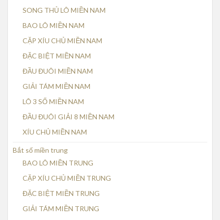
SONG THỦ LÔ MIỀN NAM
BAO LÔ MIỀN NAM
CẶP XÍU CHỦ MIỀN NAM
ĐẶC BIỆT MIỀN NAM
ĐẦU ĐUÔI MIỀN NAM
GIẢI TÁM MIỀN NAM
LÔ 3 SỐ MIỀN NAM
ĐẦU ĐUÔI GIẢI 8 MIỀN NAM
XÍU CHỦ MIỀN NAM
Bắt số miền trung
BAO LÔ MIỀN TRUNG
CẶP XÍU CHỦ MIỀN TRUNG
ĐẶC BIỆT MIỀN TRUNG
GIẢI TÁM MIỀN TRUNG