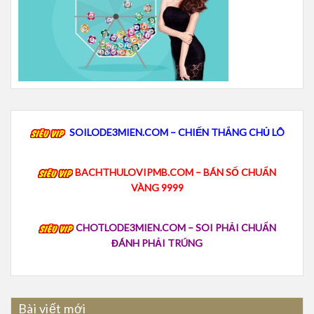
SOILODE3MIEN.COM – CHIẾN THẮNG CHỦ LÔ
BACHTHULOVIPMB.COM – BÁN SỐ CHUẨN
VÀNG 9999
CHOTLODE3MIEN.COM – SOI PHẢI CHUẨN
ĐÁNH PHẢI TRÚNG
Bài viết mới