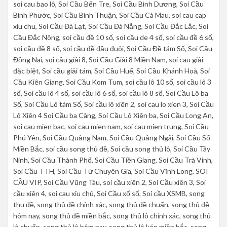
soi cau bao lô, Soi Cầu Bến Tre, Soi Cầu Bình Dương, Soi Cầu
Bình Phước, Soi Cầu Bình Thuận, Soi Cầu Cà Mau, soi cau cap
xiu chu, Soi Cầu Đà Lạt, Soi Cầu Đà Nẵng, Soi Cầu Đắc Lắc, Soi
Cầu Đắc Nông, soi cầu đề 10 số, soi cầu de 4 số, soi cầu đề 6 số,
soi cầu đề 8 số, soi cầu đề đầu đuôi, Soi Cầu Đề tám Số, Soi Cầu
Đồng Nai, soi cầu giải 8, Soi Cầu Giải 8 Miền Nam, soi cau giải
đặc biệt, Soi cầu giải tám, Soi Cầu Huế, Soi Cầu Khánh Hoà, Soi
Cầu Kiên Giang, Soi Cầu Kom Tum, soi cầu lô 10 số, soi cầu lô 3
số, Soi cầu lô 4 số, soi cầu lô 6 số, soi cầu lô 8 số, Soi Cầu Lô ba
Số, Soi Cầu Lô tám Số, Soi cầu lô xiên 2, soi cau lo xien 3, Soi Cầu
Lô Xiên 4 Soi Cầu ba Càng, Soi Cầu Lô Xiên ba, Soi Cầu Long An,
soi cau mien bac, soi cau mien nam, soi cau mien trung, Soi Cầu
Phú Yên, Soi Cầu Quảng Nam, Soi Cầu Quảng Ngãi, Soi Cầu Số
Miền Bắc, soi cầu song thủ đề, Soi cầu song thủ lô, Soi Cầu Tây
Ninh, Soi Cầu Thành Phố, Soi Cầu Tiền Giang, Soi Cầu Trà Vinh,
Soi Cầu TTH, Soi Cầu Từ Chuyên Gia, Soi Cầu Vĩnh Long, SOI
CẦU VIP, Soi Cầu Vũng Tàu, soi cầu xiên 2, Soi Cầu xiên 3, Soi
cầu xiên 4, soi cau xỉu chủ, Soi Cầu xổ số, Soi cầu XSMB, song
thu đề, song thủ đề chính xác, song thủ đề chuẩn, song thủ đề
hôm nay, song thủ đề miền bắc, song thủ lô chính xác, song thủ
lô chuẩn, song thủ lô hôm nay, song thủ lô kép miền bắc, song