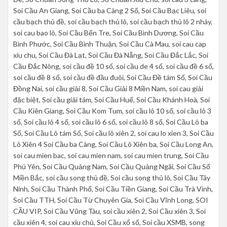
Soi Cầu An Giang, Soi Cầu ba Càng 2 Số, Soi Cầu Bạc Liêu, soi
cầu bạch thủ đề, soi cầu bạch thủ lô, soi cầu bạch thủ lô 2 nháy,
soi cau bao lô, Soi Cầu Bến Tre, Soi Cầu Bình Dương, Soi Cầu
Bình Phước, Soi Cầu Bình Thuận, Soi Cầu Cà Mau, soi cau cap
xiu chu, Soi Cầu Đà Lạt, Soi Cầu Đà Nẵng, Soi Cầu Đắc Lắc, Soi
Cầu Đắc Nông, soi cầu đề 10 số, soi cầu de 4 số, soi cầu đề 6 số,
soi cầu đề 8 số, soi cầu đề đầu đuôi, Soi Cầu Đề tám Số, Soi Cầu
Đồng Nai, soi cầu giải 8, Soi Cầu Giải 8 Miền Nam, soi cau giải
đặc biệt, Soi cầu giải tám, Soi Cầu Huế, Soi Cầu Khánh Hoà, Soi
Cầu Kiên Giang, Soi Cầu Kom Tum, soi cầu lô 10 số, soi cầu lô 3
số, Soi cầu lô 4 số, soi cầu lô 6 số, soi cầu lô 8 số, Soi Cầu Lô ba
Số, Soi Cầu Lô tám Số, Soi cầu lô xiên 2, soi cau lo xien 3, Soi Cầu
Lô Xiên 4 Soi Cầu ba Càng, Soi Cầu Lô Xiên ba, Soi Cầu Long An,
soi cau mien bac, soi cau mien nam, soi cau mien trung, Soi Cầu
Phú Yên, Soi Cầu Quảng Nam, Soi Cầu Quảng Ngãi, Soi Cầu Số
Miền Bắc, soi cầu song thủ đề, Soi cầu song thủ lô, Soi Cầu Tây
Ninh, Soi Cầu Thành Phố, Soi Cầu Tiền Giang, Soi Cầu Trà Vinh,
Soi Cầu TTH, Soi Cầu Từ Chuyên Gia, Soi Cầu Vĩnh Long, SOI
CẦU VIP, Soi Cầu Vũng Tàu, soi cầu xiên 2, Soi Cầu xiên 3, Soi
cầu xiên 4, soi cau xỉu chủ, Soi Cầu xổ số, Soi cầu XSMB, song