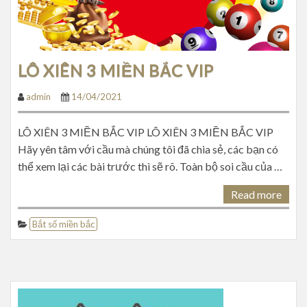
LÔ XIÊN 3 MIỀN BẮC VIP
admin
14/04/2021
LÔ XIÊN 3 MIỀN BẮC VIP LÔ XIÊN 3 MIỀN BẮC VIP
Hãy yên tâm với cầu mà chúng tôi đã chia sẻ, các bạn có
thể xem lại các bài trước thì sẽ rõ. Toàn bộ soi cầu của …
Read more
Bắt số miền bắc