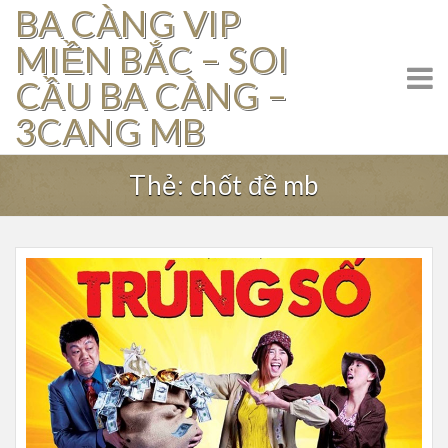
BA CÀNG VIP
Skip
to
MIỀN BẮC – SOI
content
CẦU BA CÀNG –
3CANG MB
Thẻ:
chốt đề mb