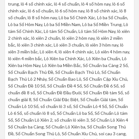
trung, lô 4 số chính xác, lô 4 số chuẩn, lô 4 số hôm nay, lô 6 số
chính xác, lô 6 số chuẩn, lô 6 số hôm nay, lô 8 số chính xác, lô 8
số chuẩn, lô 8 số hôm nay, Lô ba Số Chính Xác, Lô ba Số Chuẩn,
Lô ba Số Hôm Nay, Lô ba Số Miền Nam, Lô ba Số Miền Trung, Lô
tám Số Chính Xác, Lô tám Số Chuẩn, Lô tám Số Hôm Nay, lô xiên
2 chính xác, lô xiên 2 chuẩn, lô xiên 2 hôm nay, lô xiên 2 miền
bắc, lô xiên 3 chính xác, Lô xiên 3 chuẩn, lô xiên 3 hôm nay, lô
xiên 3 miền bắc, Lô xiên 4, lô xiên 4 chính xác, Lô xiên 4 hôm nay,
lô xiên 4 miền bắc, Lô Xiên ba Chính Xác, Lô Xiên ba Chuẩn, Lô
Xiên ba Hôm Nay, Lô Xiên ba Miền Bắc, Số Chuẩn ba Càng 2 Số,
Số Chuẩn Bạch Thủ Đề, Số Chuẩn Bạch Thủ Lô, Số Chuẩn
Bạch Thủ Lô 2 Nháy, Số Chuẩn Bao Lô, Số Chuẩn Cặp Xỉu Chủ,
Số Chuẩn Đề 10 Số, Số Chuẩn Đề 4 Số, Số Chuẩn Đề 6 Số, số
chuẩn đề 8 số, Số Chuẩn Đề Đầu Đuôi, Số Chuẩn Đề tám Số, số
chuẩn giải 8, Số Chuẩn Giải Đặc Biệt, Số Chuẩn Giải tám, Số
Chuẩn Lô 10 Số, số chuẩn lô 3 số, Số Chuẩn Lô 4 Số, Số Chuẩn
Lô 6 Số, số chuẩn lô 8 số, Số Chuẩn Lô ba Số, Số Chuẩn Lô tám
Số, Số Chuẩn Lô Xiên 2, số chuẩn lô xiên 3, Số Chuẩn Lô Xiên 4
Số Chuẩn ba Càng, Số Chuẩn Lô Xiên ba, Số Chuẩn Song Thủ
Đề, Số Chuẩn Song Thủ Lô, Số Chuẩn Xỉu Chủ, soi cau 3 cang,