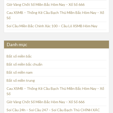
Giờ Vàng Chốt Số Miền Bắc Hôm Nay – Xổ Số 666
Cau XSMB – Thống Kê Cầu Bạch Thủ Miền Bắc Hôm Nay – Xổ
Số
Soi Cầu Miền Bắc Chính Xác 100 – Cầu Lô XSMB Hôm Nay
Danh mục
Bắt số miền bắc
Bắt số miền bắc chuẩn
Bắt số miền nam
Bắt số miền trung
Cau XSMB – Thống Kê Cầu Bạch Thủ Miền Bắc Hôm Nay – Xổ
Số
Giờ Vàng Chốt Số Miền Bắc Hôm Nay – Xổ Số 666
Soi Cầu 24h – Soi Cầu 247 – Soi Cầu Bạch Thủ CHÍNH XÁC