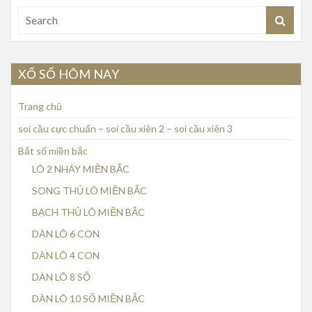
XỔ SỐ HÔM NAY
Trang chủ
soi cầu cực chuẩn – soi cầu xiên 2 – soi cầu xiên 3
Bắt số miền bắc
LÔ 2 NHÁY MIỀN BẮC
SONG THỦ LÔ MIỀN BẮC
BẠCH THỦ LÔ MIỀN BẮC
DÀN LÔ 6 CON
DÀN LÔ 4 CON
DÀN LÔ 8 SỐ
DÀN LÔ 10 SỐ MIỀN BẮC