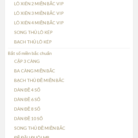
LÔ XIÊN 2 MIỀN BẮC VIP
LÔ XIÊN 3 MIỀN BẮC VIP
LÔ XIÊN 4 MIỀN BẮC VIP
SONG THỦ LÔ KÉP
BẠCH THỦ LÔ KÉP
Bắt số miền bắc chuẩn
CẶP 3 CÀNG
BA CÀNG MIỀN BẮC
BẠCH THỦ ĐỀ MIỀN BẮC
DÀN ĐỀ 4 SỐ
DÀN ĐỀ 6 SỐ
DÀN ĐỀ 8 SỐ
DÀN ĐỀ 10 SỐ
SONG THỦ ĐỀ MIỀN BẮC
ĐỀ ĐẦU ĐUÔI MB