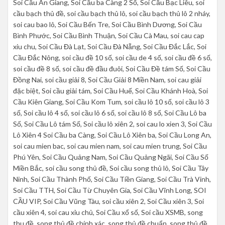
Soi Cầu An Giang, Soi Cầu ba Càng 2 Số, Soi Cầu Bạc Liêu, soi
cầu bạch thủ đề, soi cầu bạch thủ lô, soi cầu bạch thủ lô 2 nháy,
soi cau bao lô, Soi Cầu Bến Tre, Soi Cầu Bình Dương, Soi Cầu
Bình Phước, Soi Cầu Bình Thuận, Soi Cầu Cà Mau, soi cau cap
xiu chu, Soi Cầu Đà Lạt, Soi Cầu Đà Nẵng, Soi Cầu Đắc Lắc, Soi
Cầu Đắc Nông, soi cầu đề 10 số, soi cầu de 4 số, soi cầu đề 6 số,
soi cầu đề 8 số, soi cầu đề đầu đuôi, Soi Cầu Đề tám Số, Soi Cầu
Đồng Nai, soi cầu giải 8, Soi Cầu Giải 8 Miền Nam, soi cau giải
đặc biệt, Soi cầu giải tám, Soi Cầu Huế, Soi Cầu Khánh Hoà, Soi
Cầu Kiên Giang, Soi Cầu Kom Tum, soi cầu lô 10 số, soi cầu lô 3
số, Soi cầu lô 4 số, soi cầu lô 6 số, soi cầu lô 8 số, Soi Cầu Lô ba
Số, Soi Cầu Lô tám Số, Soi cầu lô xiên 2, soi cau lo xien 3, Soi Cầu
Lô Xiên 4 Soi Cầu ba Càng, Soi Cầu Lô Xiên ba, Soi Cầu Long An,
soi cau mien bac, soi cau mien nam, soi cau mien trung, Soi Cầu
Phú Yên, Soi Cầu Quảng Nam, Soi Cầu Quảng Ngãi, Soi Cầu Số
Miền Bắc, soi cầu song thủ đề, Soi cầu song thủ lô, Soi Cầu Tây
Ninh, Soi Cầu Thành Phố, Soi Cầu Tiền Giang, Soi Cầu Trà Vinh,
Soi Cầu TTH, Soi Cầu Từ Chuyên Gia, Soi Cầu Vĩnh Long, SOI
CẦU VIP, Soi Cầu Vũng Tàu, soi cầu xiên 2, Soi Cầu xiên 3, Soi
cầu xiên 4, soi cau xỉu chủ, Soi Cầu xổ số, Soi cầu XSMB, song
thu đề, song thủ đề chính xác, song thủ đề chuẩn, song thủ đề