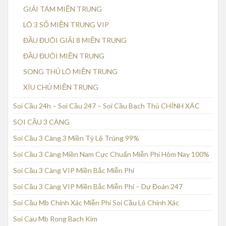
GIẢI TÁM MIỀN TRUNG
LÔ 3 SỐ MIỀN TRUNG VIP
ĐẦU ĐUÔI GIẢI 8 MIỀN TRUNG
ĐẦU ĐUÔI MIỀN TRUNG
SONG THỦ LÔ MIỀN TRUNG
XÍU CHỦ MIỀN TRUNG
Soi Cầu 24h – Soi Cầu 247 – Soi Cầu Bạch Thủ CHÍNH XÁC
SOI CẦU 3 CÀNG
Soi Cầu 3 Càng 3 Miền Tỷ Lệ Trúng 99%
Soi Cầu 3 Càng Miền Nam Cực Chuẩn Miễn Phí Hôm Nay 100%
Soi Cầu 3 Càng VIP Miền Bắc Miễn Phí
Soi Cầu 3 Càng VIP Miền Bắc Miễn Phí – Dự Đoán 247
Soi Cầu Mb Chính Xác Miễn Phí Soi Cầu Lô Chính Xác
Soi Cau Mb Rong Bach Kim