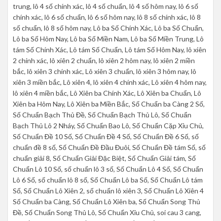
trung, lô 4 số chính xác, lô 4 số chuẩn, lô 4 số hôm nay, lô 6 số
chính xác, lô 6 số chuẩn, lô 6 số hôm nay, lô 8 số chính xác, lô 8
số chuẩn, lô 8 số hôm nay, Lô ba Số Chính Xác, Lô ba Số Chuẩn,
Lô ba Số Hôm Nay, Lô ba Số Miền Nam, Lô ba Số Miền Trung, Lô
tám Số Chính Xác, Lô tám Số Chuẩn, Lô tám Số Hôm Nay, lô xiên
2 chính xác, lô xiên 2 chuẩn, lô xiên 2 hôm nay, lô xiên 2 miền
bắc, lô xiên 3 chính xác, Lô xiên 3 chuẩn, lô xiên 3 hôm nay, lô
xiên 3 miền bắc, Lô xiên 4, lô xiên 4 chính xác, Lô xiên 4 hôm nay,
lô xiên 4 miền bắc, Lô Xiên ba Chính Xác, Lô Xiên ba Chuẩn, Lô
Xiên ba Hôm Nay, Lô Xiên ba Miền Bắc, Số Chuẩn ba Càng 2 Số,
Số Chuẩn Bạch Thủ Đề, Số Chuẩn Bạch Thủ Lô, Số Chuẩn
Bạch Thủ Lô 2 Nháy, Số Chuẩn Bao Lô, Số Chuẩn Cặp Xỉu Chủ,
Số Chuẩn Đề 10 Số, Số Chuẩn Đề 4 Số, Số Chuẩn Đề 6 Số, số
chuẩn đề 8 số, Số Chuẩn Đề Đầu Đuôi, Số Chuẩn Đề tám Số, số
chuẩn giải 8, Số Chuẩn Giải Đặc Biệt, Số Chuẩn Giải tám, Số
Chuẩn Lô 10 Số, số chuẩn lô 3 số, Số Chuẩn Lô 4 Số, Số Chuẩn
Lô 6 Số, số chuẩn lô 8 số, Số Chuẩn Lô ba Số, Số Chuẩn Lô tám
Số, Số Chuẩn Lô Xiên 2, số chuẩn lô xiên 3, Số Chuẩn Lô Xiên 4
Số Chuẩn ba Càng, Số Chuẩn Lô Xiên ba, Số Chuẩn Song Thủ
Đề, Số Chuẩn Song Thủ Lô, Số Chuẩn Xỉu Chủ, soi cau 3 cang,