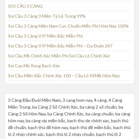
SOI CẦU 3 CÀNG
Soi Cầu 3 Càng 3 Miền Tỷ Lệ Trúng 99%
Soi Cầu 3 Càng Miền Nam Cực Chuẩn Miễn Phí Hôm Nay 100%
Soi Cầu 3 Càng VIP Miền Bắc Miễn Phí
Soi Cầu 3 Càng VIP Miền Bắc Miễn Phí – Dự Đoán 247
Soi Cầu Mb Chính Xác Miễn Phí Soi Cầu Lô Chính Xác
Soi Cau Mb Rong Bach Kim
Soi Cầu Miền Bắc Chính Xác 100 – Cầu Lô XSMB Hôm Nay
3 Càng Đầu Đuôi Miền Nam, 3 cang hom nay, 4 càng, 4 Càng
Miền Trung, ba Càng 2 Số Chính Xác, ba càng 2 số chuẩn, ba
Càng 2 Số Hôm Nay, ba Càng Chính Xác, ba càng chuẩn, ba càng
hôm nay, ba càng víp miền bắc, bach thu de chinh xac, bạch thủ
đề chuẩn, bạch thủ đề hôm nay, bạch thủ đề miền bắc, bạch thủ
lô 2 nháy chính xác, bạch thủ lô 2 nháy chuẩn, bạch thủ lô 2