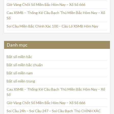
Giờ Vàng Chốt Số Miền Bắc Hôm Nay – Xổ Số 666
Cau XSMB – Thống Kê Cầu Bạch Thủ Miền Bắc Hôm Nay – Xổ
Số
Soi Cầu Miền Bắc Chính Xác 100 – Cầu Lô XSMB Hôm Nay
Danh mục
Bắt số miền bắc
Bắt số miền bắc chuẩn
Bắt số miền nam
Bắt số miền trung
Cau XSMB – Thống Kê Cầu Bạch Thủ Miền Bắc Hôm Nay – Xổ
Số
Giờ Vàng Chốt Số Miền Bắc Hôm Nay – Xổ Số 666
Soi Cầu 24h – Soi Cầu 247 – Soi Cầu Bạch Thủ CHÍNH XÁC