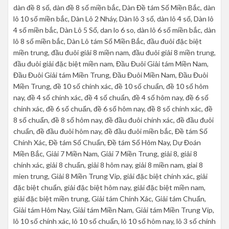
dàn đề 8 số, dàn đề 8 số miền bắc, Dàn Đề tám Số Miền Bắc, dàn
lô 10 số miền bắc, Dàn Lô 2 Nháy, Dàn lô 3 số, dàn lô 4 số, Dàn lô
4 số miền bắc, Dàn Lô 5 Số, dan lo 6 so, dàn lô 6 số miền bắc, dàn
lô 8 số miền bắc, Dàn Lô tám Số Miền Bắc, đầu đuôi đặc biệt
miền trung, đầu đuôi giải 8 miền nam, đầu đuôi giải 8 miền trung,
đầu đuôi giải đặc biệt miền nam, Đầu Đuôi Giải tám Miền Nam,
Đầu Đuôi Giải tám Miền Trung, Đầu Đuôi Miền Nam, Đầu Đuôi
Miền Trung, đề 10 số chính xác, đề 10 số chuẩn, đề 10 số hôm
nay, đề 4 số chính xác, đề 4 số chuẩn, đề 4 số hôm nay, đề 6 số
chính xác, đề 6 số chuẩn, đề 6 số hôm nay, đề 8 số chính xác, đề
8 số chuẩn, đề 8 số hôm nay, đề đầu đuôi chính xác, đề đầu đuôi
chuẩn, đề đầu đuôi hôm nay, đề đầu đuôi miền bắc, Đề tám Số
Chính Xác, Đề tám Số Chuẩn, Đề tám Số Hôm Nay, Dự Đoán
Miền Bắc, Giải 7 Miền Nam, Giải 7 Miền Trung, giải 8, giải 8
chính xác, giải 8 chuẩn, giải 8 hôm nay, giải 8 miền nam, giai 8
mien trung, Giải 8 Miền Trung Vip, giải đặc biệt chính xác, giải
đặc biệt chuẩn, giải đặc biệt hôm nay, giải đặc biệt miền nam,
giải đặc biệt miền trung, Giải tám Chính Xác, Giải tám Chuẩn,
Giải tám Hôm Nay, Giải tám Miền Nam, Giải tám Miền Trung Vip,
lô 10 số chính xác, lô 10 số chuẩn, lô 10 số hôm nay, lô 3 số chính