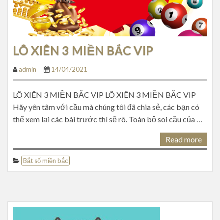
LÔ XIÊN 3 MIỀN BẮC VIP
admin
14/04/2021
LÔ XIÊN 3 MIỀN BẮC VIP LÔ XIÊN 3 MIỀN BẮC VIP
Hãy yên tâm với cầu mà chúng tôi đã chia sẻ, các bạn có
thể xem lại các bài trước thì sẽ rõ. Toàn bộ soi cầu của …
Read more
Bắt số miền bắc