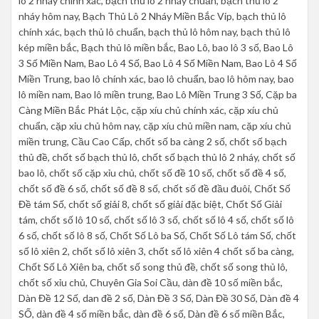
lô 2 nháy chính xác, bạch thủ lô 2 nháy chuẩn, bạch thủ lô 2
nháy hôm nay, Bạch Thủ Lô 2 Nháy Miền Bắc Vip, bạch thủ lô
chính xác, bạch thủ lô chuẩn, bạch thủ lô hôm nay, bạch thủ lô
kép miền bắc, Bạch thủ lô miền bắc, Bao Lô, bao lô 3 số, Bao Lô
3 Số Miền Nam, Bao Lô 4 Số, Bao Lô 4 Số Miền Nam, Bao Lô 4 Số
Miền Trung, bao lô chính xác, bao lô chuẩn, bao lô hôm nay, bao
lô miền nam, Bao lô miền trung, Bao Lô Miền Trung 3 Số, Cặp ba
Càng Miền Bắc Phát Lộc, cặp xíu chủ chính xác, cặp xíu chủ
chuẩn, cặp xỉu chủ hôm nay, cặp xíu chủ miền nam, cặp xíu chủ
miền trung, Cầu Cao Cấp, chốt số ba càng 2 số, chốt số bạch
thủ đề, chốt số bạch thủ lô, chốt số bạch thủ lô 2 nháy, chốt số
bao lô, chốt số cặp xỉu chủ, chốt số đề 10 số, chốt số đề 4 số,
chốt số đề 6 số, chốt số đề 8 số, chốt số đề đầu đuôi, Chốt Số
Đề tám Số, chốt số giải 8, chốt số giải đặc biệt, Chốt Số Giải
tám, chốt số lô 10 số, chốt số lô 3 số, chốt số lô 4 số, chốt số lô
6 số, chốt số lô 8 số, Chốt Số Lô ba Số, Chốt Số Lô tám Số, chốt
số lô xiên 2, chốt số lô xiên 3, chốt số lô xiên 4 chốt số ba càng,
Chốt Số Lô Xiên ba, chốt số song thủ đề, chốt số song thủ lô,
chốt số xỉu chủ, Chuyên Gia Soi Cầu, dàn đề 10 số miền bắc,
Dàn Đề 12 Số, dan đề 2 số, Dàn Đề 3 Số, Dàn Đề 30 Số, Dàn đề 4
SỐ, dàn đề 4 số miền bắc, dàn đề 6 số, Dàn đề 6 số miền Bắc,