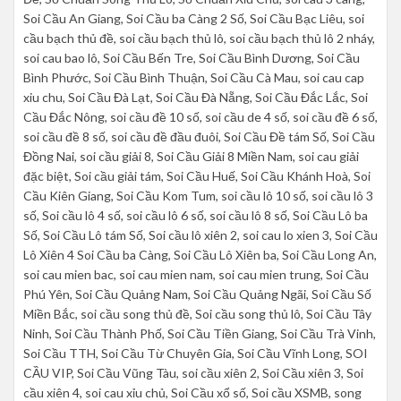
Soi Cầu An Giang, Soi Cầu ba Càng 2 Số, Soi Cầu Bạc Liêu, soi
cầu bạch thủ đề, soi cầu bạch thủ lô, soi cầu bạch thủ lô 2 nháy,
soi cau bao lô, Soi Cầu Bến Tre, Soi Cầu Bình Dương, Soi Cầu
Bình Phước, Soi Cầu Bình Thuận, Soi Cầu Cà Mau, soi cau cap
xiu chu, Soi Cầu Đà Lạt, Soi Cầu Đà Nẵng, Soi Cầu Đắc Lắc, Soi
Cầu Đắc Nông, soi cầu đề 10 số, soi cầu de 4 số, soi cầu đề 6 số,
soi cầu đề 8 số, soi cầu đề đầu đuôi, Soi Cầu Đề tám Số, Soi Cầu
Đồng Nai, soi cầu giải 8, Soi Cầu Giải 8 Miền Nam, soi cau giải
đặc biệt, Soi cầu giải tám, Soi Cầu Huế, Soi Cầu Khánh Hoà, Soi
Cầu Kiên Giang, Soi Cầu Kom Tum, soi cầu lô 10 số, soi cầu lô 3
số, Soi cầu lô 4 số, soi cầu lô 6 số, soi cầu lô 8 số, Soi Cầu Lô ba
Số, Soi Cầu Lô tám Số, Soi cầu lô xiên 2, soi cau lo xien 3, Soi Cầu
Lô Xiên 4 Soi Cầu ba Càng, Soi Cầu Lô Xiên ba, Soi Cầu Long An,
soi cau mien bac, soi cau mien nam, soi cau mien trung, Soi Cầu
Phú Yên, Soi Cầu Quảng Nam, Soi Cầu Quảng Ngãi, Soi Cầu Số
Miền Bắc, soi cầu song thủ đề, Soi cầu song thủ lô, Soi Cầu Tây
Ninh, Soi Cầu Thành Phố, Soi Cầu Tiền Giang, Soi Cầu Trà Vinh,
Soi Cầu TTH, Soi Cầu Từ Chuyên Gia, Soi Cầu Vĩnh Long, SOI
CẦU VIP, Soi Cầu Vũng Tàu, soi cầu xiên 2, Soi Cầu xiên 3, Soi
cầu xiên 4, soi cau xỉu chủ, Soi Cầu xổ số, Soi cầu XSMB, song