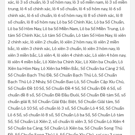
xác, lô 3 số chuẩn, lô 3 số hôm nay, lô 3 số miền nam, lô 3 số miền
trung, lô 4 số chính xác, lô 4 số chuẩn, lô 4 số hôm nay, lô 6 số
chính xác, lô 6 số chuẩn, lô 6 số hôm nay, lô 8 số chính xác, lô 8
số chuẩn, lô 8 số hôm nay, Lô ba Số Chính Xác, Lô ba Số Chuẩn,
Lô ba Số Hôm Nay, Lô ba Số Miền Nam, Lô ba Số Miền Trung, Lô
tám Số Chính Xác, Lô tám Số Chuẩn, Lô tám Số Hôm Nay, lô xiên
2 chính xác, lô xiên 2 chuẩn, lô xiên 2 hôm nay, lô xiên 2 miền
bắc, lô xiên 3 chính xác, Lô xiên 3 chuẩn, lô xiên 3 hôm nay, lô
xiên 3 miền bắc, Lô xiên 4, lô xiên 4 chính xác, Lô xiên 4 hôm nay,
lô xiên 4 miền bắc, Lô Xiên ba Chính Xác, Lô Xiên ba Chuẩn, Lô
Xiên ba Hôm Nay, Lô Xiên ba Miền Bắc, Số Chuẩn ba Càng 2 Số,
Số Chuẩn Bạch Thủ Đề, Số Chuẩn Bạch Thủ Lô, Số Chuẩn
Bạch Thủ Lô 2 Nháy, Số Chuẩn Bao Lô, Số Chuẩn Cặp Xỉu Chủ,
Số Chuẩn Đề 10 Số, Số Chuẩn Đề 4 Số, Số Chuẩn Đề 6 Số, số
chuẩn đề 8 số, Số Chuẩn Đề Đầu Đuôi, Số Chuẩn Đề tám Số, số
chuẩn giải 8, Số Chuẩn Giải Đặc Biệt, Số Chuẩn Giải tám, Số
Chuẩn Lô 10 Số, số chuẩn lô 3 số, Số Chuẩn Lô 4 Số, Số Chuẩn
Lô 6 Số, số chuẩn lô 8 số, Số Chuẩn Lô ba Số, Số Chuẩn Lô tám
Số, Số Chuẩn Lô Xiên 2, số chuẩn lô xiên 3, Số Chuẩn Lô Xiên 4
Số Chuẩn ba Càng, Số Chuẩn Lô Xiên ba, Số Chuẩn Song Thủ
Đề, Số Chuẩn Song Thủ Lô, Số Chuẩn Xỉu Chủ, soi cau 3 cang,