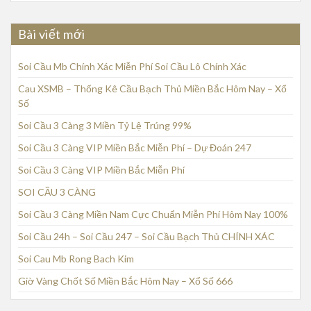
Bài viết mới
Soi Cầu Mb Chính Xác Miễn Phí Soi Cầu Lô Chính Xác
Cau XSMB – Thống Kê Cầu Bạch Thủ Miền Bắc Hôm Nay – Xổ
Số
Soi Cầu 3 Càng 3 Miền Tỷ Lệ Trúng 99%
Soi Cầu 3 Càng VIP Miền Bắc Miễn Phí – Dự Đoán 247
Soi Cầu 3 Càng VIP Miền Bắc Miễn Phí
SOI CẦU 3 CÀNG
Soi Cầu 3 Càng Miền Nam Cực Chuẩn Miễn Phí Hôm Nay 100%
Soi Cầu 24h – Soi Cầu 247 – Soi Cầu Bạch Thủ CHÍNH XÁC
Soi Cau Mb Rong Bach Kim
Giờ Vàng Chốt Số Miền Bắc Hôm Nay – Xổ Số 666