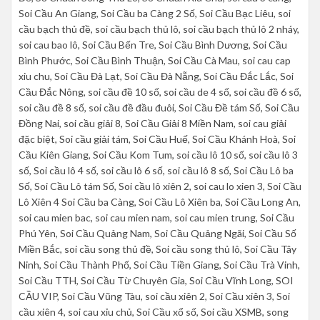
Soi Cầu An Giang, Soi Cầu ba Càng 2 Số, Soi Cầu Bạc Liêu, soi
cầu bạch thủ đề, soi cầu bạch thủ lô, soi cầu bạch thủ lô 2 nháy,
soi cau bao lô, Soi Cầu Bến Tre, Soi Cầu Bình Dương, Soi Cầu
Bình Phước, Soi Cầu Bình Thuận, Soi Cầu Cà Mau, soi cau cap
xiu chu, Soi Cầu Đà Lạt, Soi Cầu Đà Nẵng, Soi Cầu Đắc Lắc, Soi
Cầu Đắc Nông, soi cầu đề 10 số, soi cầu de 4 số, soi cầu đề 6 số,
soi cầu đề 8 số, soi cầu đề đầu đuôi, Soi Cầu Đề tám Số, Soi Cầu
Đồng Nai, soi cầu giải 8, Soi Cầu Giải 8 Miền Nam, soi cau giải
đặc biệt, Soi cầu giải tám, Soi Cầu Huế, Soi Cầu Khánh Hoà, Soi
Cầu Kiên Giang, Soi Cầu Kom Tum, soi cầu lô 10 số, soi cầu lô 3
số, Soi cầu lô 4 số, soi cầu lô 6 số, soi cầu lô 8 số, Soi Cầu Lô ba
Số, Soi Cầu Lô tám Số, Soi cầu lô xiên 2, soi cau lo xien 3, Soi Cầu
Lô Xiên 4 Soi Cầu ba Càng, Soi Cầu Lô Xiên ba, Soi Cầu Long An,
soi cau mien bac, soi cau mien nam, soi cau mien trung, Soi Cầu
Phú Yên, Soi Cầu Quảng Nam, Soi Cầu Quảng Ngãi, Soi Cầu Số
Miền Bắc, soi cầu song thủ đề, Soi cầu song thủ lô, Soi Cầu Tây
Ninh, Soi Cầu Thành Phố, Soi Cầu Tiền Giang, Soi Cầu Trà Vinh,
Soi Cầu TTH, Soi Cầu Từ Chuyên Gia, Soi Cầu Vĩnh Long, SOI
CẦU VIP, Soi Cầu Vũng Tàu, soi cầu xiên 2, Soi Cầu xiên 3, Soi
cầu xiên 4, soi cau xỉu chủ, Soi Cầu xổ số, Soi cầu XSMB, song