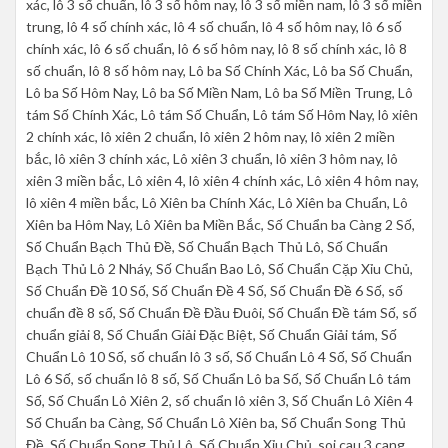
xác, lô 3 số chuẩn, lô 3 số hôm nay, lô 3 số miền nam, lô 3 số miền
trung, lô 4 số chính xác, lô 4 số chuẩn, lô 4 số hôm nay, lô 6 số
chính xác, lô 6 số chuẩn, lô 6 số hôm nay, lô 8 số chính xác, lô 8
số chuẩn, lô 8 số hôm nay, Lô ba Số Chính Xác, Lô ba Số Chuẩn,
Lô ba Số Hôm Nay, Lô ba Số Miền Nam, Lô ba Số Miền Trung, Lô
tám Số Chính Xác, Lô tám Số Chuẩn, Lô tám Số Hôm Nay, lô xiên
2 chính xác, lô xiên 2 chuẩn, lô xiên 2 hôm nay, lô xiên 2 miền
bắc, lô xiên 3 chính xác, Lô xiên 3 chuẩn, lô xiên 3 hôm nay, lô
xiên 3 miền bắc, Lô xiên 4, lô xiên 4 chính xác, Lô xiên 4 hôm nay,
lô xiên 4 miền bắc, Lô Xiên ba Chính Xác, Lô Xiên ba Chuẩn, Lô
Xiên ba Hôm Nay, Lô Xiên ba Miền Bắc, Số Chuẩn ba Càng 2 Số,
Số Chuẩn Bạch Thủ Đề, Số Chuẩn Bạch Thủ Lô, Số Chuẩn
Bạch Thủ Lô 2 Nháy, Số Chuẩn Bao Lô, Số Chuẩn Cặp Xỉu Chủ,
Số Chuẩn Đề 10 Số, Số Chuẩn Đề 4 Số, Số Chuẩn Đề 6 Số, số
chuẩn đề 8 số, Số Chuẩn Đề Đầu Đuôi, Số Chuẩn Đề tám Số, số
chuẩn giải 8, Số Chuẩn Giải Đặc Biệt, Số Chuẩn Giải tám, Số
Chuẩn Lô 10 Số, số chuẩn lô 3 số, Số Chuẩn Lô 4 Số, Số Chuẩn
Lô 6 Số, số chuẩn lô 8 số, Số Chuẩn Lô ba Số, Số Chuẩn Lô tám
Số, Số Chuẩn Lô Xiên 2, số chuẩn lô xiên 3, Số Chuẩn Lô Xiên 4
Số Chuẩn ba Càng, Số Chuẩn Lô Xiên ba, Số Chuẩn Song Thủ
Đề, Số Chuẩn Song Thủ Lô, Số Chuẩn Xỉu Chủ, soi cau 3 cang,