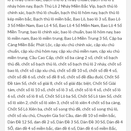
nháy hôm nay, Bạch Thủ Lô 2 Nháy Miền Bắc Vip, bạch thủ lô
chính xác, bạch thủ lô chuẩn, bạch thủ lô hôm nay, bạch thủ lô
kép miền bắc, Bạch thủ lô miền bắc, Bao Lô, bao lô 3 số, Bao Lô
3 Số Miền Nam, Bao Lô 4 Số, Bao Lô 4 Số Miền Nam, Bao Lô 4 Số
Miền Trung, bao lô chính xác, bao lô chuẩn, bao lô hôm nay, bao
lô miền nam, Bao lô miền trung, Bao Lô Miền Trung 3 Số, Cặp ba
Càng Miền Bắc Phát Lộc, cặp xíu chủ chính xác, cặp xíu chủ
chuẩn, cặp xỉu chủ hôm nay, cặp xíu chủ miền nam, cặp xíu chủ
miền trung, Cầu Cao Cấp, chốt số ba càng 2 số, chốt số bạch
thủ đề, chốt số bạch thủ lô, chốt số bạch thủ lô 2 nháy, chốt số
bao lô, chốt số cặp xỉu chủ, chốt số đề 10 số, chốt số đề 4 số,
chốt số đề 6 số, chốt số đề 8 số, chốt số đề đầu đuôi, Chốt Số
Đề tám Số, chốt số giải 8, chốt số giải đặc biệt, Chốt Số Giải
tám, chốt số lô 10 số, chốt số lô 3 số, chốt số lô 4 số, chốt số lô
6 số, chốt số lô 8 số, Chốt Số Lô ba Số, Chốt Số Lô tám Số, chốt
số lô xiên 2, chốt số lô xiên 3, chốt số lô xiên 4 chốt số ba càng,
Chốt Số Lô Xiên ba, chốt số song thủ đề, chốt số song thủ lô,
chốt số xỉu chủ, Chuyên Gia Soi Cầu, dàn đề 10 số miền bắc,
Dàn Đề 12 Số, dan đề 2 số, Dàn Đề 3 Số, Dàn Đề 30 Số, Dàn đề 4
SỐ, dàn đề 4 số miền bắc, dàn đề 6 số, Dàn đề 6 số miền Bắc,