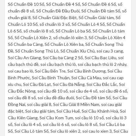
Số Chuẩn Đề 10 Số, Số Chuẩn Đề 4 Số, Số Chuẩn Đề 6 Số, số
chuẩn đề 8 số, Số Chuẩn Đề Đầu Đuôi, Số Chuẩn Đề tám Số, số
chuẩn giải 8, Số Chuẩn Giải Đặc Biệt, Số Chuẩn Giải tám, Số
Chuẩn Lô 10 Số, số chuẩn lô 3 số, Số Chuẩn Lô 4 Số, Số Chuẩn
Lô 6 Số, số chuẩn lô 8 số, Số Chuẩn Lô ba Số, Số Chuẩn Lô tám
Số, Số Chuẩn Lô Xiên 2, số chuẩn lô xiên 3, Số Chuẩn Lô Xiên 4
Số Chuẩn ba Càng, Số Chuẩn Lô Xiên ba, Số Chuẩn Song Thủ
Đề, Số Chuẩn Song Thủ Lô, Số Chuẩn Xỉu Chủ, soi cau 3 cang,
Soi Cầu An Giang, Soi Cầu ba Càng 2 Số, Soi Cầu Bạc Liêu, soi
cầu bạch thủ đề, soi cầu bạch thủ lô, soi cầu bạch thủ lô 2 nháy,
soi cau bao lô, Soi Cầu Bến Tre, Soi Cầu Bình Dương, Soi Cầu
Bình Phước, Soi Cầu Bình Thuận, Soi Cầu Cà Mau, soi cau cap
xiu chu, Soi Cầu Đà Lạt, Soi Cầu Đà Nẵng, Soi Cầu Đắc Lắc, Soi
Cầu Đắc Nông, soi cầu đề 10 số, soi cầu de 4 số, soi cầu đề 6 số,
soi cầu đề 8 số, soi cầu đề đầu đuôi, Soi Cầu Đề tám Số, Soi Cầu
Đồng Nai, soi cầu giải 8, Soi Cầu Giải 8 Miền Nam, soi cau giải
đặc biệt, Soi cầu giải tám, Soi Cầu Huế, Soi Cầu Khánh Hoà, Soi
Cầu Kiên Giang, Soi Cầu Kom Tum, soi cầu lô 10 số, soi cầu lô 3
số, Soi cầu lô 4 số, soi cầu lô 6 số, soi cầu lô 8 số, Soi Cầu Lô ba
Số, Soi Cầu Lô tám Số, Soi cầu lô xiên 2, soi cau lo xien 3, Soi Cầu