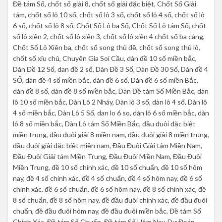
Đề tám Số, chốt số giải 8, chốt số giải đặc biệt, Chốt Số Giải
tám, chốt số lô 10 số, chốt số lô 3 số, chốt số lô 4 số, chốt số lô
6 số, chốt số lô 8 số, Chốt Số Lô ba Số, Chốt Số Lô tám Số, chốt
số lô xiên 2, chốt số lô xiên 3, chốt số lô xiên 4 chốt số ba càng,
Chốt Số Lô Xiên ba, chốt số song thủ đề, chốt số song thủ lô,
chốt số xỉu chủ, Chuyên Gia Soi Cầu, dàn đề 10 số miền bắc,
Dàn Đề 12 Số, dan đề 2 số, Dàn Đề 3 Số, Dàn Đề 30 Số, Dàn đề 4
SỐ, dàn đề 4 số miền bắc, dàn đề 6 số, Dàn đề 6 số miền Bắc,
dàn đề 8 số, dàn đề 8 số miền bắc, Dàn Đề tám Số Miền Bắc, dàn
lô 10 số miền bắc, Dàn Lô 2 Nháy, Dàn lô 3 số, dàn lô 4 số, Dàn lô
4 số miền bắc, Dàn Lô 5 Số, dan lo 6 so, dàn lô 6 số miền bắc, dàn
lô 8 số miền bắc, Dàn Lô tám Số Miền Bắc, đầu đuôi đặc biệt
miền trung, đầu đuôi giải 8 miền nam, đầu đuôi giải 8 miền trung,
đầu đuôi giải đặc biệt miền nam, Đầu Đuôi Giải tám Miền Nam,
Đầu Đuôi Giải tám Miền Trung, Đầu Đuôi Miền Nam, Đầu Đuôi
Miền Trung, đề 10 số chính xác, đề 10 số chuẩn, đề 10 số hôm
nay, đề 4 số chính xác, đề 4 số chuẩn, đề 4 số hôm nay, đề 6 số
chính xác, đề 6 số chuẩn, đề 6 số hôm nay, đề 8 số chính xác, đề
8 số chuẩn, đề 8 số hôm nay, đề đầu đuôi chính xác, đề đầu đuôi
chuẩn, đề đầu đuôi hôm nay, đề đầu đuôi miền bắc, Đề tám Số
Chính Xác, Đề tám Số Chuẩn, Đề tám Số Hôm Nay, Dự Đoán