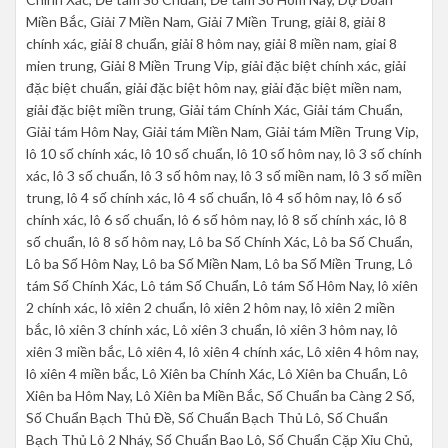
Miền Bắc, Giải 7 Miền Nam, Giải 7 Miền Trung, giải 8, giải 8
chính xác, giải 8 chuẩn, giải 8 hôm nay, giải 8 miền nam, giai 8
mien trung, Giải 8 Miền Trung Vip, giải đặc biệt chính xác, giải
đặc biệt chuẩn, giải đặc biệt hôm nay, giải đặc biệt miền nam,
giải đặc biệt miền trung, Giải tám Chính Xác, Giải tám Chuẩn,
Giải tám Hôm Nay, Giải tám Miền Nam, Giải tám Miền Trung Vip,
lô 10 số chính xác, lô 10 số chuẩn, lô 10 số hôm nay, lô 3 số chính
xác, lô 3 số chuẩn, lô 3 số hôm nay, lô 3 số miền nam, lô 3 số miền
trung, lô 4 số chính xác, lô 4 số chuẩn, lô 4 số hôm nay, lô 6 số
chính xác, lô 6 số chuẩn, lô 6 số hôm nay, lô 8 số chính xác, lô 8
số chuẩn, lô 8 số hôm nay, Lô ba Số Chính Xác, Lô ba Số Chuẩn,
Lô ba Số Hôm Nay, Lô ba Số Miền Nam, Lô ba Số Miền Trung, Lô
tám Số Chính Xác, Lô tám Số Chuẩn, Lô tám Số Hôm Nay, lô xiên
2 chính xác, lô xiên 2 chuẩn, lô xiên 2 hôm nay, lô xiên 2 miền
bắc, lô xiên 3 chính xác, Lô xiên 3 chuẩn, lô xiên 3 hôm nay, lô
xiên 3 miền bắc, Lô xiên 4, lô xiên 4 chính xác, Lô xiên 4 hôm nay,
lô xiên 4 miền bắc, Lô Xiên ba Chính Xác, Lô Xiên ba Chuẩn, Lô
Xiên ba Hôm Nay, Lô Xiên ba Miền Bắc, Số Chuẩn ba Càng 2 Số,
Số Chuẩn Bạch Thủ Đề, Số Chuẩn Bạch Thủ Lô, Số Chuẩn
Bạch Thủ Lô 2 Nháy, Số Chuẩn Bao Lô, Số Chuẩn Cặp Xỉu Chủ,