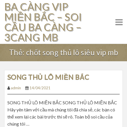
BA CÀNG VIP
Skip
to
MIỀN BẮC – SOI
content
CẦU BA CÀNG –
3CANG MB
Thẻ:
chốt song thủ lô siêu vip mb
SONG THỦ LÔ MIỀN BẮC
admin
14/04/2021
SONG THỦ LÔ MIỀN BẮC SONG THỦ LÔ MIỀN BẮC
Hãy yên tâm với cầu mà chúng tôi đã chia sẻ, các bạn có
thể xem lại các bài trước thì sẽ rõ. Toàn bộ soi cầu của
chúng tôi …