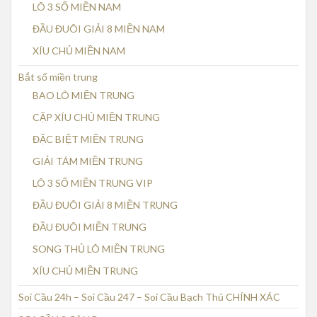
LÔ 3 SỐ MIỀN NAM
ĐẦU ĐUÔI GIẢI 8 MIỀN NAM
XÍU CHỦ MIỀN NAM
Bắt số miền trung
BAO LÔ MIỀN TRUNG
CẶP XÍU CHỦ MIỀN TRUNG
ĐẶC BIỆT MIỀN TRUNG
GIẢI TÁM MIỀN TRUNG
LÔ 3 SỐ MIỀN TRUNG VIP
ĐẦU ĐUÔI GIẢI 8 MIỀN TRUNG
ĐẦU ĐUÔI MIỀN TRUNG
SONG THỦ LÔ MIỀN TRUNG
XÍU CHỦ MIỀN TRUNG
Soi Cầu 24h – Soi Cầu 247 – Soi Cầu Bạch Thủ CHÍNH XÁC