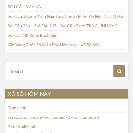
SOI CẦU 3 CÀNG
Soi Cầu 3 Càng Miền Nam Cực Chuẩn Miễn Phí Hôm Nay 100%
Soi Cầu 24h – Soi Cầu 247 – Soi Cầu Bạch Thủ CHÍNH XÁC
Soi Cau Mb Rong Bach Kim
Giờ Vàng Chốt Số Miền Bắc Hôm Nay – Xổ Số 666
XỔ SỐ HÔM NAY
Trang chủ
soi cầu cực chuẩn – soi cầu xiên 2 – soi cầu xiên 3
Bắt số miền bắc