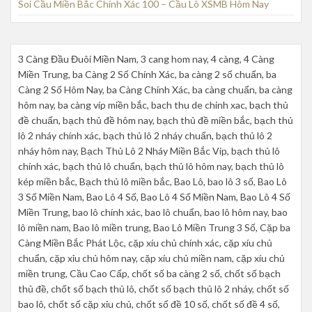
Soi Cầu Miền Bắc Chính Xác 100 – Cầu Lô XSMB Hôm Nay
3 Càng Đầu Đuôi Miền Nam, 3 cang hom nay, 4 càng, 4 Càng
Miền Trung, ba Càng 2 Số Chính Xác, ba càng 2 số chuẩn, ba
Càng 2 Số Hôm Nay, ba Càng Chính Xác, ba càng chuẩn, ba càng
hôm nay, ba càng víp miền bắc, bach thu de chinh xac, bạch thủ
đề chuẩn, bạch thủ đề hôm nay, bạch thủ đề miền bắc, bạch thủ
lô 2 nháy chính xác, bạch thủ lô 2 nháy chuẩn, bạch thủ lô 2
nháy hôm nay, Bạch Thủ Lô 2 Nháy Miền Bắc Vip, bạch thủ lô
chính xác, bạch thủ lô chuẩn, bạch thủ lô hôm nay, bạch thủ lô
kép miền bắc, Bạch thủ lô miền bắc, Bao Lô, bao lô 3 số, Bao Lô
3 Số Miền Nam, Bao Lô 4 Số, Bao Lô 4 Số Miền Nam, Bao Lô 4 Số
Miền Trung, bao lô chính xác, bao lô chuẩn, bao lô hôm nay, bao
lô miền nam, Bao lô miền trung, Bao Lô Miền Trung 3 Số, Cặp ba
Càng Miền Bắc Phát Lộc, cặp xíu chủ chính xác, cặp xíu chủ
chuẩn, cặp xỉu chủ hôm nay, cặp xíu chủ miền nam, cặp xíu chủ
miền trung, Cầu Cao Cấp, chốt số ba càng 2 số, chốt số bạch
thủ đề, chốt số bạch thủ lô, chốt số bạch thủ lô 2 nháy, chốt số
bao lô, chốt số cặp xỉu chủ, chốt số đề 10 số, chốt số đề 4 số,