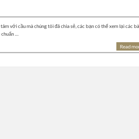
i cầu mà chúng tôi đã chia sẻ, các bạn có thể xem lại các bà
u chuẩn …
Read mo