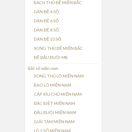
BẠCH THỦ ĐỀ MIỀN BẮC
DÀN ĐỀ 4 SỐ
DÀN ĐỀ 6 SỐ
DÀN ĐỀ 8 SỐ
DÀN ĐỀ 10 SỐ
SONG THỦ ĐỀ MIỀN BẮC
ĐỀ ĐẦU ĐUÔI MB
Bắt số miền nam
SONG THỦ LÔ MIỀN NAM
BAO LÔ MIỀN NAM
CẶP XÍU CHỦ MIỀN NAM
ĐẶC BIỆT MIỀN NAM
ĐẦU ĐUÔI MIỀN NAM
GIẢI TÁM MIỀN NAM
LÔ 3 SỐ MIỀN NAM