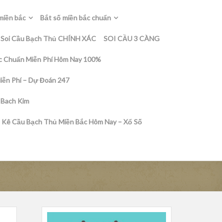
miền bắc
Bắt số miền bắc chuẩn
 – Soi Cầu Bạch Thủ CHÍNH XÁC
SOI CẦU 3 CÀNG
c Chuẩn Miễn Phí Hôm Nay 100%
iễn Phí – Dự Đoán 247
 Bach Kim
Kê Cầu Bạch Thủ Miền Bắc Hôm Nay – Xổ Số