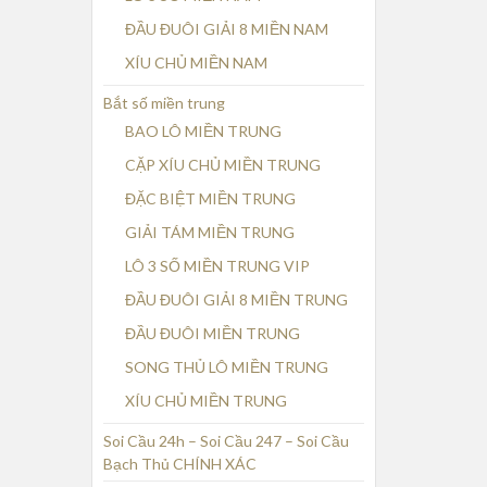
ĐẦU ĐUÔI GIẢI 8 MIỀN NAM
XÍU CHỦ MIỀN NAM
Bắt số miền trung
BAO LÔ MIỀN TRUNG
CẶP XÍU CHỦ MIỀN TRUNG
ĐẶC BIỆT MIỀN TRUNG
GIẢI TÁM MIỀN TRUNG
LÔ 3 SỐ MIỀN TRUNG VIP
ĐẦU ĐUÔI GIẢI 8 MIỀN TRUNG
ĐẦU ĐUÔI MIỀN TRUNG
SONG THỦ LÔ MIỀN TRUNG
XÍU CHỦ MIỀN TRUNG
Soi Cầu 24h – Soi Cầu 247 – Soi Cầu
Bạch Thủ CHÍNH XÁC