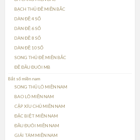
BẠCH THỦ ĐỀ MIỀN BẮC
DÀN ĐỀ 4 SỐ
DÀN ĐỀ 6 SỐ
DÀN ĐỀ 8 SỐ
DÀN ĐỀ 10 SỐ
SONG THỦ ĐỀ MIỀN BẮC
ĐỀ ĐẦU ĐUÔI MB
Bắt số miền nam
SONG THỦ LÔ MIỀN NAM
BAO LÔ MIỀN NAM
CẶP XÍU CHỦ MIỀN NAM
ĐẶC BIỆT MIỀN NAM
ĐẦU ĐUÔI MIỀN NAM
GIẢI TÁM MIỀN NAM