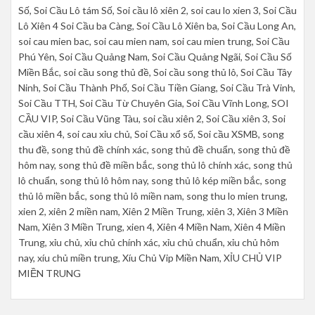
Số, Soi Cầu Lô tám Số, Soi cầu lô xiên 2, soi cau lo xien 3, Soi Cầu
Lô Xiên 4 Soi Cầu ba Càng, Soi Cầu Lô Xiên ba, Soi Cầu Long An,
soi cau mien bac, soi cau mien nam, soi cau mien trung, Soi Cầu
Phú Yên, Soi Cầu Quảng Nam, Soi Cầu Quảng Ngãi, Soi Cầu Số
Miền Bắc, soi cầu song thủ đề, Soi cầu song thủ lô, Soi Cầu Tây
Ninh, Soi Cầu Thành Phố, Soi Cầu Tiền Giang, Soi Cầu Trà Vinh,
Soi Cầu TTH, Soi Cầu Từ Chuyên Gia, Soi Cầu Vĩnh Long, SOI
CẦU VIP, Soi Cầu Vũng Tàu, soi cầu xiên 2, Soi Cầu xiên 3, Soi
cầu xiên 4, soi cau xỉu chủ, Soi Cầu xổ số, Soi cầu XSMB, song
thu đề, song thủ đề chính xác, song thủ đề chuẩn, song thủ đề
hôm nay, song thủ đề miền bắc, song thủ lô chính xác, song thủ
lô chuẩn, song thủ lô hôm nay, song thủ lô kép miền bắc, song
thủ lô miền bắc, song thủ lô miền nam, song thu lo mien trung,
xien 2, xiên 2 miền nam, Xiên 2 Miền Trung, xiên 3, Xiên 3 Miền
Nam, Xiên 3 Miền Trung, xien 4, Xiên 4 Miền Nam, Xiên 4 Miền
Trung, xỉu chủ, xỉu chủ chính xác, xỉu chủ chuẩn, xỉu chủ hôm
nay, xíu chủ miền trung, Xíu Chủ Vip Miền Nam, XỈU CHỦ VIP
MIỀN TRUNG