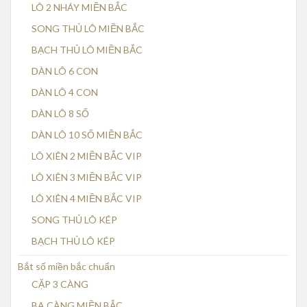
LÔ 2 NHÁY MIỀN BẮC
SONG THỦ LÔ MIỀN BẮC
BẠCH THỦ LÔ MIỀN BẮC
DÀN LÔ 6 CON
DÀN LÔ 4 CON
DÀN LÔ 8 SỐ
DÀN LÔ 10 SỐ MIỀN BẮC
LÔ XIÊN 2 MIỀN BẮC VIP
LÔ XIÊN 3 MIỀN BẮC VIP
LÔ XIÊN 4 MIỀN BẮC VIP
SONG THỦ LÔ KÉP
BẠCH THỦ LÔ KÉP
Bắt số miền bắc chuẩn
CẶP 3 CÀNG
BA CÀNG MIỀN BẮC