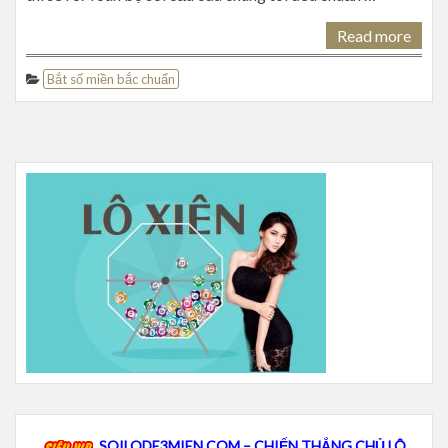
Read more
Bắt số miền bắc chuẩn
SOILODE3MIEN.COM – CHIẾN THẮNG CHỦ LÔ