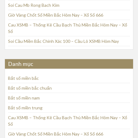
Soi Cau Mb Rong Bach Kim
Giờ Vàng Chốt Số Miền Bắc Hôm Nay – Xổ Số 666
Cau XSMB – Thống Kê Cầu Bạch Thủ Miền Bắc Hôm Nay – Xổ
Số
Soi Cầu Miền Bắc Chính Xác 100 – Cầu Lô XSMB Hôm Nay
Danh mục
Bắt số miền bắc
Bắt số miền bắc chuẩn
Bắt số miền nam
Bắt số miền trung
Cau XSMB – Thống Kê Cầu Bạch Thủ Miền Bắc Hôm Nay – Xổ
Số
Giờ Vàng Chốt Số Miền Bắc Hôm Nay – Xổ Số 666