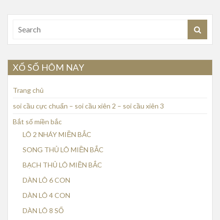
XỔ SỐ HÔM NAY
Trang chủ
soi cầu cực chuẩn – soi cầu xiên 2 – soi cầu xiên 3
Bắt số miền bắc
LÔ 2 NHÁY MIỀN BẮC
SONG THỦ LÔ MIỀN BẮC
BẠCH THỦ LÔ MIỀN BẮC
DÀN LÔ 6 CON
DÀN LÔ 4 CON
DÀN LÔ 8 SỐ