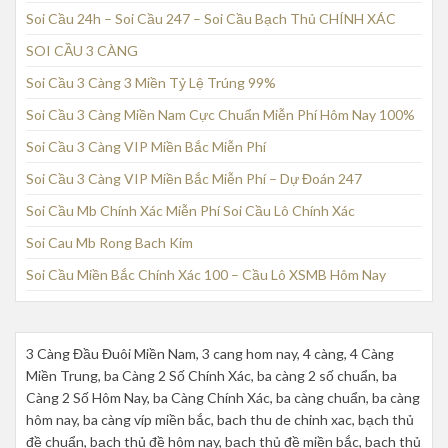
Soi Cầu 24h – Soi Cầu 247 – Soi Cầu Bạch Thủ CHÍNH XÁC
SOI CẦU 3 CÀNG
Soi Cầu 3 Càng 3 Miền Tỷ Lệ Trúng 99%
Soi Cầu 3 Càng Miền Nam Cực Chuẩn Miễn Phí Hôm Nay 100%
Soi Cầu 3 Càng VIP Miền Bắc Miễn Phí
Soi Cầu 3 Càng VIP Miền Bắc Miễn Phí – Dự Đoán 247
Soi Cầu Mb Chính Xác Miễn Phí Soi Cầu Lô Chính Xác
Soi Cau Mb Rong Bach Kim
Soi Cầu Miền Bắc Chính Xác 100 – Cầu Lô XSMB Hôm Nay
3 Càng Đầu Đuôi Miền Nam, 3 cang hom nay, 4 càng, 4 Càng
Miền Trung, ba Càng 2 Số Chính Xác, ba càng 2 số chuẩn, ba
Càng 2 Số Hôm Nay, ba Càng Chính Xác, ba càng chuẩn, ba càng
hôm nay, ba càng víp miền bắc, bach thu de chinh xac, bạch thủ
đề chuẩn, bạch thủ đề hôm nay, bạch thủ đề miền bắc, bạch thủ