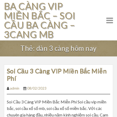
BA CÀNG VIP
Skip
to
MIỀN BẮC – SOI
content
CẦU BA CÀNG –
3CANG MB
Thẻ:
dàn 3 càng hôm nay
Soi Cầu 3 Càng VIP Miền Bắc Miễn
Phí
admin
08/02/2023
Soi Cầu 3 Càng VIP Miền Bắc Miễn Phí Soi cầu vip miền
bắc, soi cầu xổ số mb, soi cầu xổ số miền bắc. Với các
chuyên gia hàng đầu, nhiều năm kinh nghiệm soi cầu. Cam