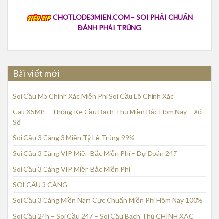
CHOTLODE3MIEN.COM – SOI PHẢI CHUẨN
ĐÁNH PHẢI TRÚNG
Bài viết mới
Soi Cầu Mb Chính Xác Miễn Phí Soi Cầu Lô Chính Xác
Cau XSMB – Thống Kê Cầu Bạch Thủ Miền Bắc Hôm Nay – Xổ
Số
Soi Cầu 3 Càng 3 Miền Tỷ Lệ Trúng 99%
Soi Cầu 3 Càng VIP Miền Bắc Miễn Phí – Dự Đoán 247
Soi Cầu 3 Càng VIP Miền Bắc Miễn Phí
SOI CẦU 3 CÀNG
Soi Cầu 3 Càng Miền Nam Cực Chuẩn Miễn Phí Hôm Nay 100%
Soi Cầu 24h – Soi Cầu 247 – Soi Cầu Bạch Thủ CHÍNH XÁC