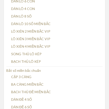
DÀN LÔ 6 CON
DÀN LÔ 4 CON
DÀN LÔ 8 SỐ
DÀN LÔ 10 SỐ MIỀN BẮC
LÔ XIÊN 2 MIỀN BẮC VIP
LÔ XIÊN 3 MIỀN BẮC VIP
LÔ XIÊN 4 MIỀN BẮC VIP
SONG THỦ LÔ KÉP
BẠCH THỦ LÔ KÉP
Bắt số miền bắc chuẩn
CẶP 3 CÀNG
BA CÀNG MIỀN BẮC
BẠCH THỦ ĐỀ MIỀN BẮC
DÀN ĐỀ 4 SỐ
DÀN ĐỀ 6 SỐ