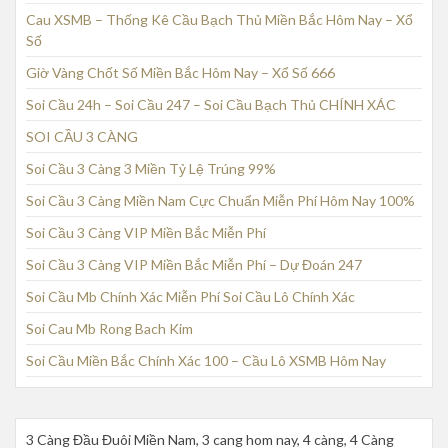
Cau XSMB – Thống Kê Cầu Bạch Thủ Miền Bắc Hôm Nay – Xổ
Số
Giờ Vàng Chốt Số Miền Bắc Hôm Nay – Xổ Số 666
Soi Cầu 24h – Soi Cầu 247 – Soi Cầu Bạch Thủ CHÍNH XÁC
SOI CẦU 3 CÀNG
Soi Cầu 3 Càng 3 Miền Tỷ Lệ Trúng 99%
Soi Cầu 3 Càng Miền Nam Cực Chuẩn Miễn Phí Hôm Nay 100%
Soi Cầu 3 Càng VIP Miền Bắc Miễn Phí
Soi Cầu 3 Càng VIP Miền Bắc Miễn Phí – Dự Đoán 247
Soi Cầu Mb Chính Xác Miễn Phí Soi Cầu Lô Chính Xác
Soi Cau Mb Rong Bach Kim
Soi Cầu Miền Bắc Chính Xác 100 – Cầu Lô XSMB Hôm Nay
3 Càng Đầu Đuôi Miền Nam, 3 cang hom nay, 4 càng, 4 Càng