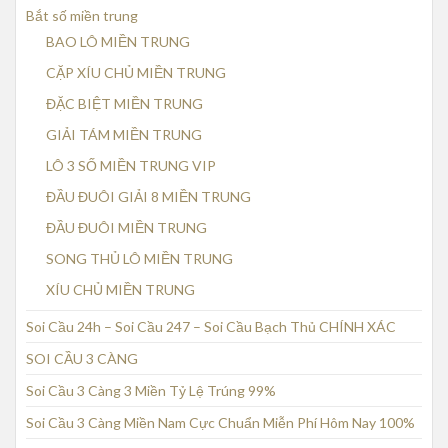
Bắt số miền trung
BAO LÔ MIỀN TRUNG
CẶP XÍU CHỦ MIỀN TRUNG
ĐẶC BIỆT MIỀN TRUNG
GIẢI TÁM MIỀN TRUNG
LÔ 3 SỐ MIỀN TRUNG VIP
ĐẦU ĐUÔI GIẢI 8 MIỀN TRUNG
ĐẦU ĐUÔI MIỀN TRUNG
SONG THỦ LÔ MIỀN TRUNG
XÍU CHỦ MIỀN TRUNG
Soi Cầu 24h – Soi Cầu 247 – Soi Cầu Bạch Thủ CHÍNH XÁC
SOI CẦU 3 CÀNG
Soi Cầu 3 Càng 3 Miền Tỷ Lệ Trúng 99%
Soi Cầu 3 Càng Miền Nam Cực Chuẩn Miễn Phí Hôm Nay 100%