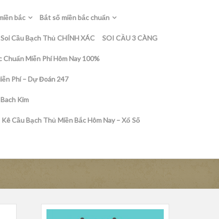
miền bắc
Bắt số miền bắc chuẩn
 – Soi Cầu Bạch Thủ CHÍNH XÁC
SOI CẦU 3 CÀNG
c Chuẩn Miễn Phí Hôm Nay 100%
iễn Phí – Dự Đoán 247
 Bach Kim
Kê Cầu Bạch Thủ Miền Bắc Hôm Nay – Xổ Số