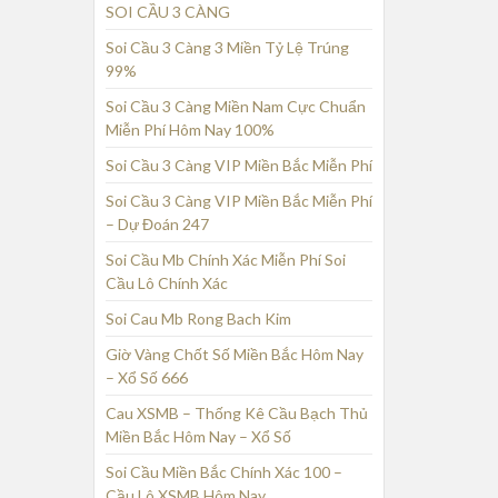
SOI CẦU 3 CÀNG
Soi Cầu 3 Càng 3 Miền Tỷ Lệ Trúng
99%
Soi Cầu 3 Càng Miền Nam Cực Chuẩn
Miễn Phí Hôm Nay 100%
Soi Cầu 3 Càng VIP Miền Bắc Miễn Phí
Soi Cầu 3 Càng VIP Miền Bắc Miễn Phí
– Dự Đoán 247
Soi Cầu Mb Chính Xác Miễn Phí Soi
Cầu Lô Chính Xác
Soi Cau Mb Rong Bach Kim
Giờ Vàng Chốt Số Miền Bắc Hôm Nay
– Xổ Số 666
Cau XSMB – Thống Kê Cầu Bạch Thủ
Miền Bắc Hôm Nay – Xổ Số
Soi Cầu Miền Bắc Chính Xác 100 –
Cầu Lô XSMB Hôm Nay