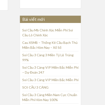
Bài viết mới
Soi Cầu Mb Chính Xác Miễn Phí Soi
Cầu Lô Chính Xác
Cau XSMB – Thống Kê Cầu Bạch Thủ
Miền Bắc Hôm Nay – Xổ Số
Soi Cầu 3 Càng 3 Miền Tỷ Lệ Trúng
99%
Soi Cầu 3 Càng VIP Miền Bắc Miễn Phí
– Dự Đoán 247
Soi Cầu 3 Càng VIP Miền Bắc Miễn Phí
SOI CẦU 3 CÀNG
Soi Cầu 3 Càng Miền Nam Cực Chuẩn
Miễn Phí Hôm Nay 100%