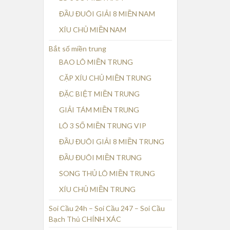
ĐẦU ĐUÔI GIẢI 8 MIỀN NAM
XÍU CHỦ MIỀN NAM
Bắt số miền trung
BAO LÔ MIỀN TRUNG
CẶP XÍU CHỦ MIỀN TRUNG
ĐẶC BIỆT MIỀN TRUNG
GIẢI TÁM MIỀN TRUNG
LÔ 3 SỐ MIỀN TRUNG VIP
ĐẦU ĐUÔI GIẢI 8 MIỀN TRUNG
ĐẦU ĐUÔI MIỀN TRUNG
SONG THỦ LÔ MIỀN TRUNG
XÍU CHỦ MIỀN TRUNG
Soi Cầu 24h – Soi Cầu 247 – Soi Cầu
Bạch Thủ CHÍNH XÁC