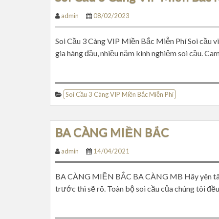
admin
08/02/2023
Soi Cầu 3 Càng VIP Miền Bắc Miễn Phí Soi cầu vip
gia hàng đầu, nhiều năm kinh nghiệm soi cầu. Ca
Soi Cầu 3 Càng VIP Miền Bắc Miễn Phí
BA CÀNG MIỀN BẮC
admin
14/04/2021
BA CÀNG MIỀN BẮC BA CÀNG MB Hãy yên tâm với 
trước thì sẽ rõ. Toàn bộ soi cầu của chúng tôi đề