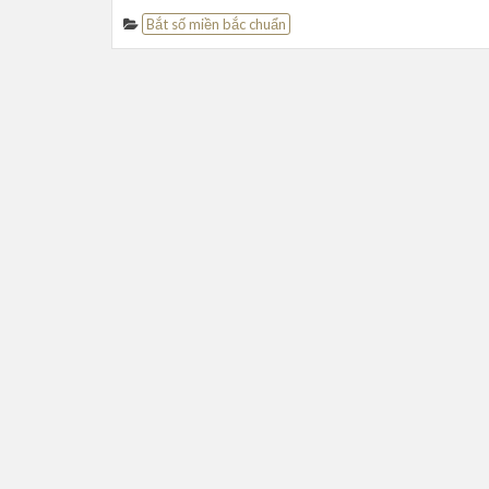
Bắt số miền bắc chuẩn