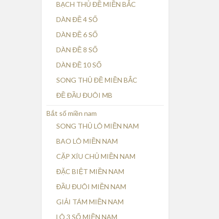
BẠCH THỦ ĐỀ MIỀN BẮC
DÀN ĐỀ 4 SỐ
DÀN ĐỀ 6 SỐ
DÀN ĐỀ 8 SỐ
DÀN ĐỀ 10 SỐ
SONG THỦ ĐỀ MIỀN BẮC
ĐỀ ĐẦU ĐUÔI MB
Bắt số miền nam
SONG THỦ LÔ MIỀN NAM
BAO LÔ MIỀN NAM
CẶP XÍU CHỦ MIỀN NAM
ĐẶC BIỆT MIỀN NAM
ĐẦU ĐUÔI MIỀN NAM
GIẢI TÁM MIỀN NAM
LÔ 3 SỐ MIỀN NAM