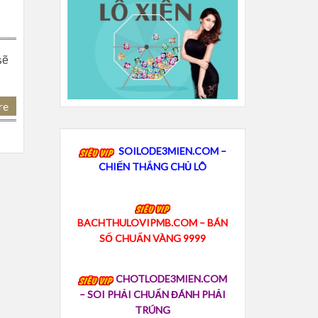
sẽ
re
SOILODE3MIEN.COM –
CHIẾN THẮNG CHỦ LÔ
BACHTHULOVIPMB.COM – BÁN
SỐ CHUẨN VÀNG 9999
CHOTLODE3MIEN.COM
– SOI PHẢI CHUẨN ĐÁNH PHẢI
TRÚNG