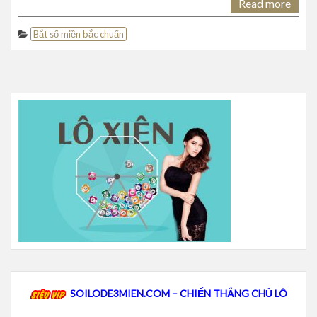
Read more
Bắt số miền bắc chuẩn
SOILODE3MIEN.COM – CHIẾN THẮNG CHỦ LÔ