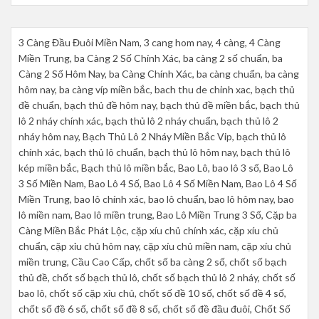
3 Càng Đầu Đuôi Miền Nam, 3 cang hom nay, 4 càng, 4 Càng
Miền Trung, ba Càng 2 Số Chính Xác, ba càng 2 số chuẩn, ba
Càng 2 Số Hôm Nay, ba Càng Chính Xác, ba càng chuẩn, ba càng
hôm nay, ba càng víp miền bắc, bach thu de chinh xac, bạch thủ
đề chuẩn, bạch thủ đề hôm nay, bạch thủ đề miền bắc, bạch thủ
lô 2 nháy chính xác, bạch thủ lô 2 nháy chuẩn, bạch thủ lô 2
nháy hôm nay, Bạch Thủ Lô 2 Nháy Miền Bắc Vip, bạch thủ lô
chính xác, bạch thủ lô chuẩn, bạch thủ lô hôm nay, bạch thủ lô
kép miền bắc, Bạch thủ lô miền bắc, Bao Lô, bao lô 3 số, Bao Lô
3 Số Miền Nam, Bao Lô 4 Số, Bao Lô 4 Số Miền Nam, Bao Lô 4 Số
Miền Trung, bao lô chính xác, bao lô chuẩn, bao lô hôm nay, bao
lô miền nam, Bao lô miền trung, Bao Lô Miền Trung 3 Số, Cặp ba
Càng Miền Bắc Phát Lộc, cặp xíu chủ chính xác, cặp xíu chủ
chuẩn, cặp xỉu chủ hôm nay, cặp xíu chủ miền nam, cặp xíu chủ
miền trung, Cầu Cao Cấp, chốt số ba càng 2 số, chốt số bạch
thủ đề, chốt số bạch thủ lô, chốt số bạch thủ lô 2 nháy, chốt số
bao lô, chốt số cặp xỉu chủ, chốt số đề 10 số, chốt số đề 4 số,
chốt số đề 6 số, chốt số đề 8 số, chốt số đề đầu đuôi, Chốt Số