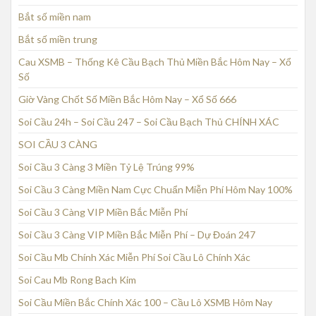
Bắt số miền nam
Bắt số miền trung
Cau XSMB – Thống Kê Cầu Bạch Thủ Miền Bắc Hôm Nay – Xổ
Số
Giờ Vàng Chốt Số Miền Bắc Hôm Nay – Xổ Số 666
Soi Cầu 24h – Soi Cầu 247 – Soi Cầu Bạch Thủ CHÍNH XÁC
SOI CẦU 3 CÀNG
Soi Cầu 3 Càng 3 Miền Tỷ Lệ Trúng 99%
Soi Cầu 3 Càng Miền Nam Cực Chuẩn Miễn Phí Hôm Nay 100%
Soi Cầu 3 Càng VIP Miền Bắc Miễn Phí
Soi Cầu 3 Càng VIP Miền Bắc Miễn Phí – Dự Đoán 247
Soi Cầu Mb Chính Xác Miễn Phí Soi Cầu Lô Chính Xác
Soi Cau Mb Rong Bach Kim
Soi Cầu Miền Bắc Chính Xác 100 – Cầu Lô XSMB Hôm Nay