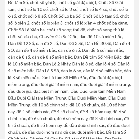
Đề tám Số, chốt số giải 8, chốt số giải đặc biệt, Chốt Số Giải
tám, chốt số lô 10 số, chốt số lô 3 số, chốt số lô 4 số, chốt số lô
6 số, chốt số lô 8 số, Chốt Số Lô ba Số, Chốt Số Lô tám Số, chốt
số lô xiên 2, chốt số lô xiên 3, chốt số lô xiên 4 chốt số ba càng,
Chốt Số Lô Xiên ba, chốt số song thủ đề, chốt số song thủ lô,
chốt số xỉu chủ, Chuyên Gia Soi Cầu, dàn đề 10 số miền bắc,
Dàn Đề 12 Số, dan đề 2 số, Dàn Đề 3 Số, Dàn Đề 30 Số, Dàn đề 4
SỐ, dàn đề 4 số miền bắc, dàn đề 6 số, Dàn đề 6 số miền Bắc,
dàn đề 8 số, dàn đề 8 số miền bắc, Dàn Đề tám Số Miền Bắc, dàn
lô 10 số miền bắc, Dàn Lô 2 Nháy, Dàn lô 3 số, dàn lô 4 số, Dàn lô
4 số miền bắc, Dàn Lô 5 Số, dan lo 6 so, dàn lô 6 số miền bắc, dàn
lô 8 số miền bắc, Dàn Lô tám Số Miền Bắc, đầu đuôi đặc biệt
miền trung, đầu đuôi giải 8 miền nam, đầu đuôi giải 8 miền trung,
đầu đuôi giải đặc biệt miền nam, Đầu Đuôi Giải tám Miền Nam,
Đầu Đuôi Giải tám Miền Trung, Đầu Đuôi Miền Nam, Đầu Đuôi
Miền Trung, đề 10 số chính xác, đề 10 số chuẩn, đề 10 số hôm
nay, đề 4 số chính xác, đề 4 số chuẩn, đề 4 số hôm nay, đề 6 số
chính xác, đề 6 số chuẩn, đề 6 số hôm nay, đề 8 số chính xác, đề
8 số chuẩn, đề 8 số hôm nay, đề đầu đuôi chính xác, đề đầu đuôi
chuẩn, đề đầu đuôi hôm nay, đề đầu đuôi miền bắc, Đề tám Số
Chính Xác, Đề tám Số Chuẩn, Đề tám Số Hôm Nay, Dự Đoán