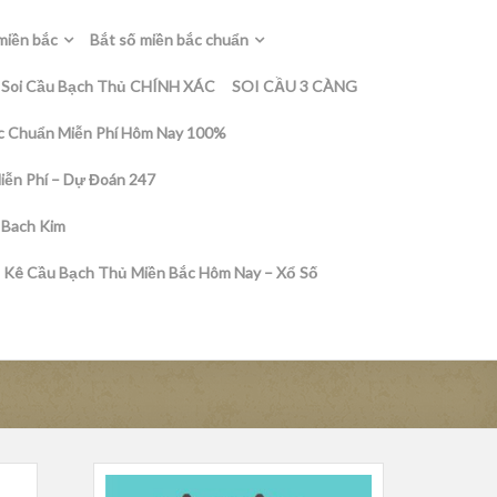
miền bắc
Bắt số miền bắc chuẩn
 – Soi Cầu Bạch Thủ CHÍNH XÁC
SOI CẦU 3 CÀNG
c Chuẩn Miễn Phí Hôm Nay 100%
iễn Phí – Dự Đoán 247
 Bach Kim
Kê Cầu Bạch Thủ Miền Bắc Hôm Nay – Xổ Số