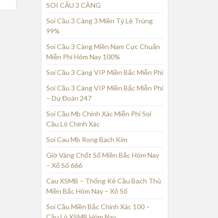
SOI CẦU 3 CÀNG
Soi Cầu 3 Càng 3 Miền Tỷ Lệ Trúng
99%
Soi Cầu 3 Càng Miền Nam Cực Chuẩn
Miễn Phí Hôm Nay 100%
Soi Cầu 3 Càng VIP Miền Bắc Miễn Phí
Soi Cầu 3 Càng VIP Miền Bắc Miễn Phí
– Dự Đoán 247
Soi Cầu Mb Chính Xác Miễn Phí Soi
Cầu Lô Chính Xác
Soi Cau Mb Rong Bach Kim
Giờ Vàng Chốt Số Miền Bắc Hôm Nay
– Xổ Số 666
Cau XSMB – Thống Kê Cầu Bạch Thủ
Miền Bắc Hôm Nay – Xổ Số
Soi Cầu Miền Bắc Chính Xác 100 –
Cầu Lô XSMB Hôm Nay