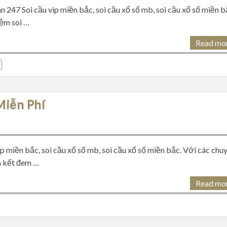
247 Soi cầu vip miền bắc, soi cầu xổ số mb, soi cầu xổ số miền b
iệm soi …
Read mo
Miễn Phí
 miền bắc, soi cầu xổ số mb, soi cầu xổ số miền bắc. Với các chu
m kết đem …
Read mo