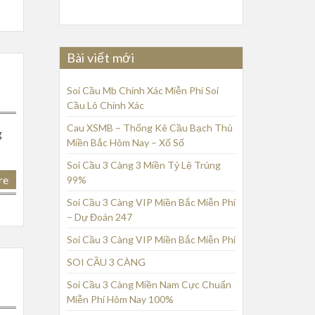
Bài viết mới
Soi Cầu Mb Chính Xác Miễn Phí Soi
Cầu Lô Chính Xác
Cau XSMB – Thống Kê Cầu Bạch Thủ
g
Miền Bắc Hôm Nay – Xổ Số
Soi Cầu 3 Càng 3 Miền Tỷ Lệ Trúng
re
99%
Soi Cầu 3 Càng VIP Miền Bắc Miễn Phí
– Dự Đoán 247
Soi Cầu 3 Càng VIP Miền Bắc Miễn Phí
SOI CẦU 3 CÀNG
Soi Cầu 3 Càng Miền Nam Cực Chuẩn
Miễn Phí Hôm Nay 100%