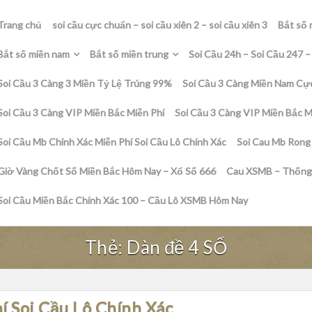
Trang chủ
soi cầu cực chuẩn – soi cầu xiên 2 – soi cầu xiên 3
Bắt số 
Bắt số miền nam
Bắt số miền trung
Soi Cầu 24h – Soi Cầu 247
Soi Cầu 3 Càng 3 Miền Tỷ Lệ Trúng 99%
Soi Cầu 3 Càng Miền Nam Cự
Soi Cầu 3 Càng VIP Miền Bắc Miễn Phí
Soi Cầu 3 Càng VIP Miền Bắc M
Soi Cầu Mb Chính Xác Miễn Phí Soi Cầu Lô Chính Xác
Soi Cau Mb Rong
Giờ Vàng Chốt Số Miền Bắc Hôm Nay – Xổ Số 666
Cau XSMB – Thống 
Soi Cầu Miền Bắc Chính Xác 100 – Cầu Lô XSMB Hôm Nay
Thẻ:
Dàn đề 4 SỐ
í Soi Cầu Lô Chính Xác