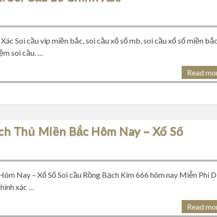
ác Soi cầu vip miền bắc, soi cầu xổ số mb, soi cầu xổ số miền bắc
ệm soi cầu. …
Read mo
ch Thủ Miền Bắc Hôm Nay – Xổ Số
ôm Nay – Xổ Số Soi cầu Rồng Bạch Kim 666 hôm nay Miễn Phí 
hính xác …
Read mo