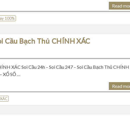
Read mo
Nay 100%
Soi Cầu Bạch Thủ CHÍNH XÁC
CHÍNH XÁC Soi Cầu 24h – Soi Cầu 247 – Soi Cầu Bạch Thủ CHÍNH
– XỔ SỐ …
Read mo
H XÁC