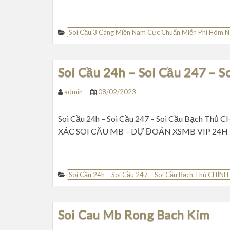
Soi Cầu 3 Càng Miền Nam Cực Chuẩn Miễn Phí Hôm 
Soi Cầu 24h – Soi Cầu 247 – 
admin
08/02/2023
Soi Cầu 24h – Soi Cầu 247 – Soi Cầu Bạch Thủ 
XÁC SOI CẦU MB – DỰ ĐOÁN XSMB VIP 24H 
Soi Cầu 24h – Soi Cầu 247 – Soi Cầu Bạch Thủ CHÍN
Soi Cau Mb Rong Bach Kim