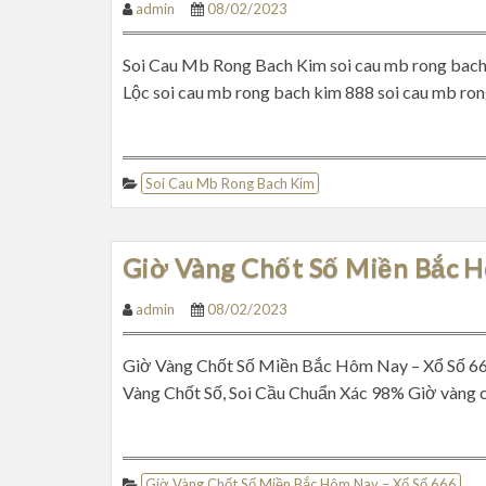
admin
08/02/2023
Soi Cau Mb Rong Bach Kim soi cau mb rong bach 
Lộc soi cau mb rong bach kim 888 soi cau mb ro
Soi Cau Mb Rong Bach Kim
Giờ Vàng Chốt Số Miền Bắc H
admin
08/02/2023
Giờ Vàng Chốt Số Miền Bắc Hôm Nay – Xổ Số 666
Vàng Chốt Số, Soi Cầu Chuẩn Xác 98% Giờ vàng 
Giờ Vàng Chốt Số Miền Bắc Hôm Nay – Xổ Số 666