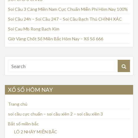
Soi Cầu 3 Càng Miền Nam Cực Chuẩn Miễn Phí Hôm Nay 100%
Soi Cầu 24h – Soi Cầu 247 – Soi Cầu Bạch Thủ CHÍNH XÁC
Soi Cau Mb Rong Bach Kim
Giờ Vàng Chốt Số Miền Bắc Hôm Nay – Xổ Số 666
XỔ SỐ HÔM NAY
Trang chủ
soi cầu cực chuẩn – soi cầu xiên 2 – soi cầu xiên 3
Bắt số miền bắc
LÔ 2 NHÁY MIỀN BẮC