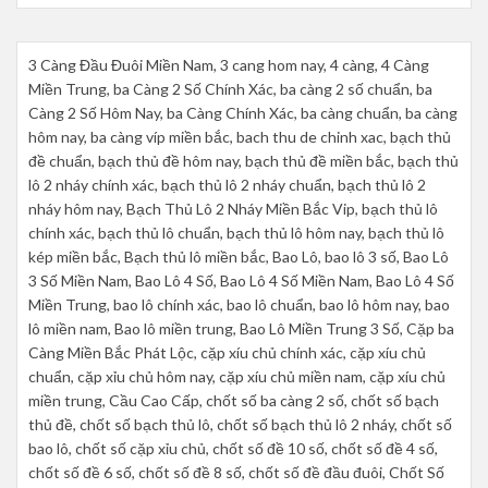
3 Càng Đầu Đuôi Miền Nam, 3 cang hom nay, 4 càng, 4 Càng
Miền Trung, ba Càng 2 Số Chính Xác, ba càng 2 số chuẩn, ba
Càng 2 Số Hôm Nay, ba Càng Chính Xác, ba càng chuẩn, ba càng
hôm nay, ba càng víp miền bắc, bach thu de chinh xac, bạch thủ
đề chuẩn, bạch thủ đề hôm nay, bạch thủ đề miền bắc, bạch thủ
lô 2 nháy chính xác, bạch thủ lô 2 nháy chuẩn, bạch thủ lô 2
nháy hôm nay, Bạch Thủ Lô 2 Nháy Miền Bắc Vip, bạch thủ lô
chính xác, bạch thủ lô chuẩn, bạch thủ lô hôm nay, bạch thủ lô
kép miền bắc, Bạch thủ lô miền bắc, Bao Lô, bao lô 3 số, Bao Lô
3 Số Miền Nam, Bao Lô 4 Số, Bao Lô 4 Số Miền Nam, Bao Lô 4 Số
Miền Trung, bao lô chính xác, bao lô chuẩn, bao lô hôm nay, bao
lô miền nam, Bao lô miền trung, Bao Lô Miền Trung 3 Số, Cặp ba
Càng Miền Bắc Phát Lộc, cặp xíu chủ chính xác, cặp xíu chủ
chuẩn, cặp xỉu chủ hôm nay, cặp xíu chủ miền nam, cặp xíu chủ
miền trung, Cầu Cao Cấp, chốt số ba càng 2 số, chốt số bạch
thủ đề, chốt số bạch thủ lô, chốt số bạch thủ lô 2 nháy, chốt số
bao lô, chốt số cặp xỉu chủ, chốt số đề 10 số, chốt số đề 4 số,
chốt số đề 6 số, chốt số đề 8 số, chốt số đề đầu đuôi, Chốt Số