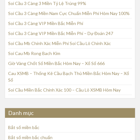
Soi Cầu 3 Càng 3 Miền Tỷ Lệ Trúng 99%
Soi Cầu 3 Càng Miền Nam Cực Chuẩn Miễn Phí Hôm Nay 100%
Soi Cầu 3 Càng VIP Miền Bắc Miễn Phí
Soi Cầu 3 Càng VIP Miền Bắc Miễn Phí – Dự Đoán 247
Soi Cầu Mb Chính Xác Miễn Phí Soi Cầu Lô Chính Xác
Soi Cau Mb Rong Bach Kim
Giờ Vàng Chốt Số Miền Bắc Hôm Nay – Xổ Số 666
Cau XSMB – Thống Kê Cầu Bạch Thủ Miền Bắc Hôm Nay – Xổ
Số
Soi Cầu Miền Bắc Chính Xác 100 – Cầu Lô XSMB Hôm Nay
Danh mục
Bắt số miền bắc
Bắt số miền bắc chuẩn