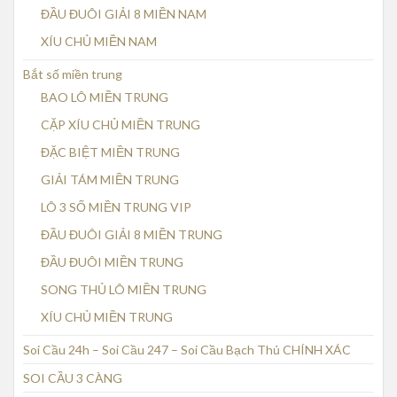
ĐẦU ĐUÔI GIẢI 8 MIỀN NAM
XÍU CHỦ MIỀN NAM
Bắt số miền trung
BAO LÔ MIỀN TRUNG
CẶP XÍU CHỦ MIỀN TRUNG
ĐẶC BIỆT MIỀN TRUNG
GIẢI TÁM MIỀN TRUNG
LÔ 3 SỐ MIỀN TRUNG VIP
ĐẦU ĐUÔI GIẢI 8 MIỀN TRUNG
ĐẦU ĐUÔI MIỀN TRUNG
SONG THỦ LÔ MIỀN TRUNG
XÍU CHỦ MIỀN TRUNG
Soi Cầu 24h – Soi Cầu 247 – Soi Cầu Bạch Thủ CHÍNH XÁC
SOI CẦU 3 CÀNG