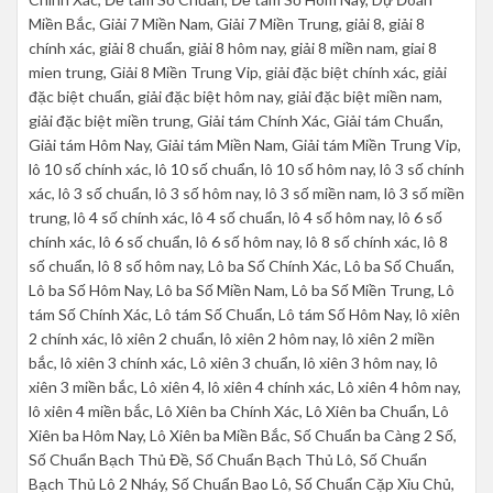
Miền Bắc, Giải 7 Miền Nam, Giải 7 Miền Trung, giải 8, giải 8
chính xác, giải 8 chuẩn, giải 8 hôm nay, giải 8 miền nam, giai 8
mien trung, Giải 8 Miền Trung Vip, giải đặc biệt chính xác, giải
đặc biệt chuẩn, giải đặc biệt hôm nay, giải đặc biệt miền nam,
giải đặc biệt miền trung, Giải tám Chính Xác, Giải tám Chuẩn,
Giải tám Hôm Nay, Giải tám Miền Nam, Giải tám Miền Trung Vip,
lô 10 số chính xác, lô 10 số chuẩn, lô 10 số hôm nay, lô 3 số chính
xác, lô 3 số chuẩn, lô 3 số hôm nay, lô 3 số miền nam, lô 3 số miền
trung, lô 4 số chính xác, lô 4 số chuẩn, lô 4 số hôm nay, lô 6 số
chính xác, lô 6 số chuẩn, lô 6 số hôm nay, lô 8 số chính xác, lô 8
số chuẩn, lô 8 số hôm nay, Lô ba Số Chính Xác, Lô ba Số Chuẩn,
Lô ba Số Hôm Nay, Lô ba Số Miền Nam, Lô ba Số Miền Trung, Lô
tám Số Chính Xác, Lô tám Số Chuẩn, Lô tám Số Hôm Nay, lô xiên
2 chính xác, lô xiên 2 chuẩn, lô xiên 2 hôm nay, lô xiên 2 miền
bắc, lô xiên 3 chính xác, Lô xiên 3 chuẩn, lô xiên 3 hôm nay, lô
xiên 3 miền bắc, Lô xiên 4, lô xiên 4 chính xác, Lô xiên 4 hôm nay,
lô xiên 4 miền bắc, Lô Xiên ba Chính Xác, Lô Xiên ba Chuẩn, Lô
Xiên ba Hôm Nay, Lô Xiên ba Miền Bắc, Số Chuẩn ba Càng 2 Số,
Số Chuẩn Bạch Thủ Đề, Số Chuẩn Bạch Thủ Lô, Số Chuẩn
Bạch Thủ Lô 2 Nháy, Số Chuẩn Bao Lô, Số Chuẩn Cặp Xỉu Chủ,