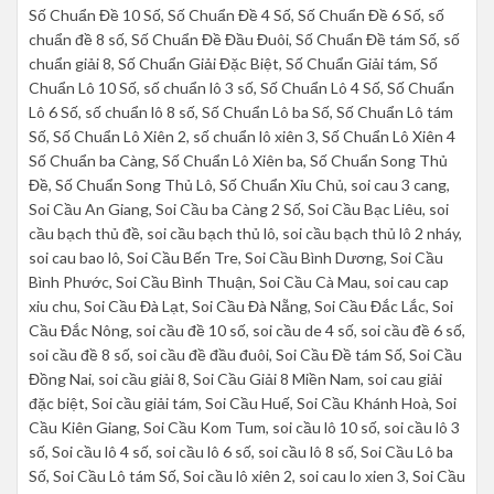
Số Chuẩn Đề 10 Số, Số Chuẩn Đề 4 Số, Số Chuẩn Đề 6 Số, số
chuẩn đề 8 số, Số Chuẩn Đề Đầu Đuôi, Số Chuẩn Đề tám Số, số
chuẩn giải 8, Số Chuẩn Giải Đặc Biệt, Số Chuẩn Giải tám, Số
Chuẩn Lô 10 Số, số chuẩn lô 3 số, Số Chuẩn Lô 4 Số, Số Chuẩn
Lô 6 Số, số chuẩn lô 8 số, Số Chuẩn Lô ba Số, Số Chuẩn Lô tám
Số, Số Chuẩn Lô Xiên 2, số chuẩn lô xiên 3, Số Chuẩn Lô Xiên 4
Số Chuẩn ba Càng, Số Chuẩn Lô Xiên ba, Số Chuẩn Song Thủ
Đề, Số Chuẩn Song Thủ Lô, Số Chuẩn Xỉu Chủ, soi cau 3 cang,
Soi Cầu An Giang, Soi Cầu ba Càng 2 Số, Soi Cầu Bạc Liêu, soi
cầu bạch thủ đề, soi cầu bạch thủ lô, soi cầu bạch thủ lô 2 nháy,
soi cau bao lô, Soi Cầu Bến Tre, Soi Cầu Bình Dương, Soi Cầu
Bình Phước, Soi Cầu Bình Thuận, Soi Cầu Cà Mau, soi cau cap
xiu chu, Soi Cầu Đà Lạt, Soi Cầu Đà Nẵng, Soi Cầu Đắc Lắc, Soi
Cầu Đắc Nông, soi cầu đề 10 số, soi cầu de 4 số, soi cầu đề 6 số,
soi cầu đề 8 số, soi cầu đề đầu đuôi, Soi Cầu Đề tám Số, Soi Cầu
Đồng Nai, soi cầu giải 8, Soi Cầu Giải 8 Miền Nam, soi cau giải
đặc biệt, Soi cầu giải tám, Soi Cầu Huế, Soi Cầu Khánh Hoà, Soi
Cầu Kiên Giang, Soi Cầu Kom Tum, soi cầu lô 10 số, soi cầu lô 3
số, Soi cầu lô 4 số, soi cầu lô 6 số, soi cầu lô 8 số, Soi Cầu Lô ba
Số, Soi Cầu Lô tám Số, Soi cầu lô xiên 2, soi cau lo xien 3, Soi Cầu