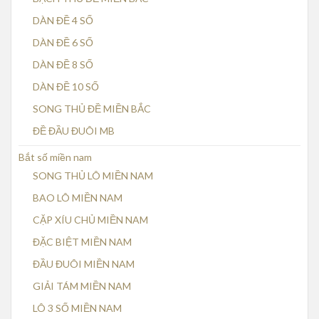
DÀN ĐỀ 4 SỐ
DÀN ĐỀ 6 SỐ
DÀN ĐỀ 8 SỐ
DÀN ĐỀ 10 SỐ
SONG THỦ ĐỀ MIỀN BẮC
ĐỀ ĐẦU ĐUÔI MB
Bắt số miền nam
SONG THỦ LÔ MIỀN NAM
BAO LÔ MIỀN NAM
CẶP XÍU CHỦ MIỀN NAM
ĐẶC BIỆT MIỀN NAM
ĐẦU ĐUÔI MIỀN NAM
GIẢI TÁM MIỀN NAM
LÔ 3 SỐ MIỀN NAM