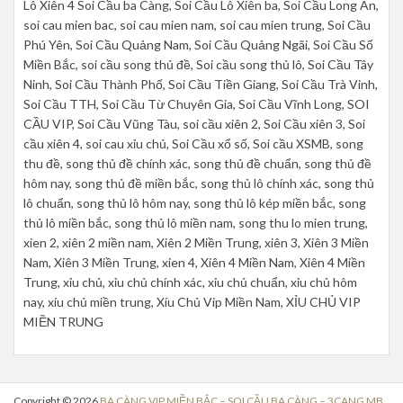
Lô Xiên 4 Soi Cầu ba Càng, Soi Cầu Lô Xiên ba, Soi Cầu Long An,
soi cau mien bac, soi cau mien nam, soi cau mien trung, Soi Cầu
Phú Yên, Soi Cầu Quảng Nam, Soi Cầu Quảng Ngãi, Soi Cầu Số
Miền Bắc, soi cầu song thủ đề, Soi cầu song thủ lô, Soi Cầu Tây
Ninh, Soi Cầu Thành Phố, Soi Cầu Tiền Giang, Soi Cầu Trà Vinh,
Soi Cầu TTH, Soi Cầu Từ Chuyên Gia, Soi Cầu Vĩnh Long, SOI
CẦU VIP, Soi Cầu Vũng Tàu, soi cầu xiên 2, Soi Cầu xiên 3, Soi
cầu xiên 4, soi cau xỉu chủ, Soi Cầu xổ số, Soi cầu XSMB, song
thu đề, song thủ đề chính xác, song thủ đề chuẩn, song thủ đề
hôm nay, song thủ đề miền bắc, song thủ lô chính xác, song thủ
lô chuẩn, song thủ lô hôm nay, song thủ lô kép miền bắc, song
thủ lô miền bắc, song thủ lô miền nam, song thu lo mien trung,
xien 2, xiên 2 miền nam, Xiên 2 Miền Trung, xiên 3, Xiên 3 Miền
Nam, Xiên 3 Miền Trung, xien 4, Xiên 4 Miền Nam, Xiên 4 Miền
Trung, xỉu chủ, xỉu chủ chính xác, xỉu chủ chuẩn, xỉu chủ hôm
nay, xíu chủ miền trung, Xíu Chủ Vip Miền Nam, XỈU CHỦ VIP
MIỀN TRUNG
Copyright © 2026
BA CÀNG VIP MIỀN BẮC – SOI CẦU BA CÀNG – 3CANG MB
.