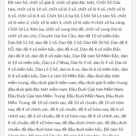
Đề tám Số, chốt số giải 8, chốt số giải đặc biệt, Chốt Số Giải
tám, chốt số lô 10 số, chốt số lô 3 số, chốt số lô 4 số, chốt số lô
6 số, chốt số lô 8 số, Chốt Số Lô ba Số, Chốt Số Lô tám Số, chốt
số lô xiên 2, chốt số lô xiên 3, chốt số lô xiên 4 chốt số ba càng,
Chốt Số Lô Xiên ba, chốt số song thủ đề, chốt số song thủ lô,
chốt số xỉu chủ, Chuyên Gia Soi Cầu, dàn đề 10 số miền bắc,
Dàn Đề 12 Số, dan đề 2 số, Dàn Đề 3 Số, Dàn Đề 30 Số, Dàn đề 4
SỐ, dàn đề 4 số miền bắc, dàn đề 6 số, Dàn đề 6 số miền Bắc,
dàn đề 8 số, dàn đề 8 số miền bắc, Dàn Đề tám Số Miền Bắc, dàn
lô 10 số miền bắc, Dàn Lô 2 Nháy, Dàn lô 3 số, dàn lô 4 số, Dàn lô
4 số miền bắc, Dàn Lô 5 Số, dan lo 6 so, dàn lô 6 số miền bắc, dàn
lô 8 số miền bắc, Dàn Lô tám Số Miền Bắc, đầu đuôi đặc biệt
miền trung, đầu đuôi giải 8 miền nam, đầu đuôi giải 8 miền trung,
đầu đuôi giải đặc biệt miền nam, Đầu Đuôi Giải tám Miền Nam,
Đầu Đuôi Giải tám Miền Trung, Đầu Đuôi Miền Nam, Đầu Đuôi
Miền Trung, đề 10 số chính xác, đề 10 số chuẩn, đề 10 số hôm
nay, đề 4 số chính xác, đề 4 số chuẩn, đề 4 số hôm nay, đề 6 số
chính xác, đề 6 số chuẩn, đề 6 số hôm nay, đề 8 số chính xác, đề
8 số chuẩn, đề 8 số hôm nay, đề đầu đuôi chính xác, đề đầu đuôi
chuẩn, đề đầu đuôi hôm nay, đề đầu đuôi miền bắc, Đề tám Số
Chính Xác, Đề tám Số Chuẩn, Đề tám Số Hôm Nay, Dự Đoán