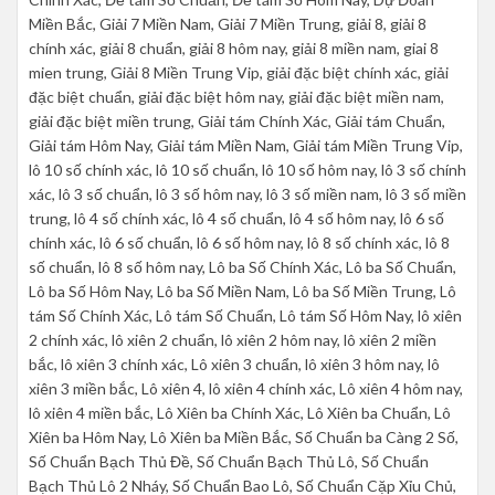
Miền Bắc, Giải 7 Miền Nam, Giải 7 Miền Trung, giải 8, giải 8
chính xác, giải 8 chuẩn, giải 8 hôm nay, giải 8 miền nam, giai 8
mien trung, Giải 8 Miền Trung Vip, giải đặc biệt chính xác, giải
đặc biệt chuẩn, giải đặc biệt hôm nay, giải đặc biệt miền nam,
giải đặc biệt miền trung, Giải tám Chính Xác, Giải tám Chuẩn,
Giải tám Hôm Nay, Giải tám Miền Nam, Giải tám Miền Trung Vip,
lô 10 số chính xác, lô 10 số chuẩn, lô 10 số hôm nay, lô 3 số chính
xác, lô 3 số chuẩn, lô 3 số hôm nay, lô 3 số miền nam, lô 3 số miền
trung, lô 4 số chính xác, lô 4 số chuẩn, lô 4 số hôm nay, lô 6 số
chính xác, lô 6 số chuẩn, lô 6 số hôm nay, lô 8 số chính xác, lô 8
số chuẩn, lô 8 số hôm nay, Lô ba Số Chính Xác, Lô ba Số Chuẩn,
Lô ba Số Hôm Nay, Lô ba Số Miền Nam, Lô ba Số Miền Trung, Lô
tám Số Chính Xác, Lô tám Số Chuẩn, Lô tám Số Hôm Nay, lô xiên
2 chính xác, lô xiên 2 chuẩn, lô xiên 2 hôm nay, lô xiên 2 miền
bắc, lô xiên 3 chính xác, Lô xiên 3 chuẩn, lô xiên 3 hôm nay, lô
xiên 3 miền bắc, Lô xiên 4, lô xiên 4 chính xác, Lô xiên 4 hôm nay,
lô xiên 4 miền bắc, Lô Xiên ba Chính Xác, Lô Xiên ba Chuẩn, Lô
Xiên ba Hôm Nay, Lô Xiên ba Miền Bắc, Số Chuẩn ba Càng 2 Số,
Số Chuẩn Bạch Thủ Đề, Số Chuẩn Bạch Thủ Lô, Số Chuẩn
Bạch Thủ Lô 2 Nháy, Số Chuẩn Bao Lô, Số Chuẩn Cặp Xỉu Chủ,