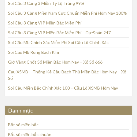
Soi Cầu 3 Càng 3 Miền Tỷ Lệ Trúng 99%
Soi Cầu 3 Càng Miền Nam Cực Chuẩn Miễn Phí Hôm Nay 100%
Soi Cầu 3 Càng VIP Miền Bắc Miễn Phí
Soi Cầu 3 Càng VIP Miền Bắc Miễn Phí – Dự Đoán 247
Soi Cầu Mb Chính Xác Miễn Phí Soi Cầu Lô Chính Xác
Soi Cau Mb Rong Bach Kim
Giờ Vàng Chốt Số Miền Bắc Hôm Nay – Xổ Số 666
Cau XSMB – Thống Kê Cầu Bạch Thủ Miền Bắc Hôm Nay – Xổ
Số
Soi Cầu Miền Bắc Chính Xác 100 – Cầu Lô XSMB Hôm Nay
Danh mục
Bắt số miền bắc
Bắt số miền bắc chuẩn