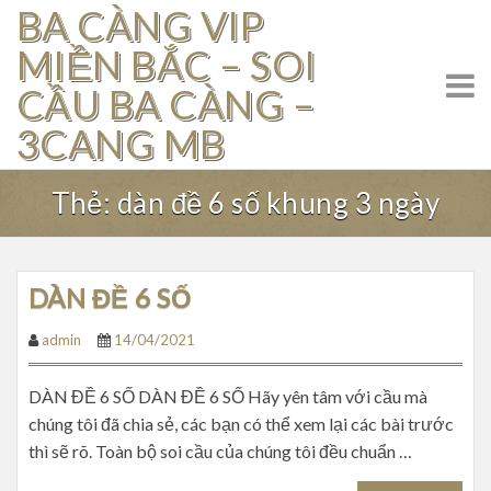
BA CÀNG VIP
Skip
to
MIỀN BẮC – SOI
content
CẦU BA CÀNG –
3CANG MB
Thẻ:
dàn đề 6 số khung 3 ngày
DÀN ĐỀ 6 SỐ
admin
14/04/2021
DÀN ĐỀ 6 SỐ DÀN ĐỀ 6 SỐ Hãy yên tâm với cầu mà
chúng tôi đã chia sẻ, các bạn có thể xem lại các bài trước
thì sẽ rõ. Toàn bộ soi cầu của chúng tôi đều chuẩn …