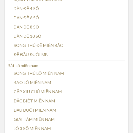
DÀN ĐỀ 4 SỐ
DÀN ĐỀ 6 SỐ
DÀN ĐỀ 8 SỐ
DÀN ĐỀ 10 SỐ
SONG THỦ ĐỀ MIỀN BẮC
ĐỀ ĐẦU ĐUÔI MB
Bắt số miền nam
SONG THỦ LÔ MIỀN NAM
BAO LÔ MIỀN NAM
CẶP XÍU CHỦ MIỀN NAM
ĐẶC BIỆT MIỀN NAM
ĐẦU ĐUÔI MIỀN NAM
GIẢI TÁM MIỀN NAM
LÔ 3 SỐ MIỀN NAM