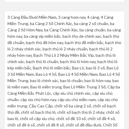
3 Càng Đầu Đuôi Miền Nam, 3 cang hom nay, 4 càng, 4 Càng
Miền Trung, ba Càng 2 Số Chính Xác, ba càng 2 số chuẩn, ba
Càng 2 Số Hôm Nay, ba Càng Chính Xác, ba càng chuẩn, ba càng
hôm nay, ba càng víp miền bắc, bach thu de chinh xac, bạch thủ
đề chuẩn, bạch thủ đề hôm nay, bạch thủ đề miền bắc, bạch thủ
lô 2 nháy chính xác, bạch thủ lô 2 nháy chuẩn, bạch thủ lô 2
nháy hôm nay, Bạch Thủ Lô 2 Nháy Miền Bắc Vip, bạch thủ lô
chính xác, bạch thủ lô chuẩn, bạch thủ lô hôm nay, bạch thủ lô
kép miền bắc, Bạch thủ lô miền bắc, Bao Lô, bao lô 3 số, Bao Lô
3 Số Miền Nam, Bao Lô 4 Số, Bao Lô 4 Số Miền Nam, Bao Lô 4 Số
Miền Trung, bao lô chính xác, bao lô chuẩn, bao lô hôm nay, bao
lô miền nam, Bao lô miền trung, Bao Lô Miền Trung 3 Số, Cặp ba
Càng Miền Bắc Phát Lộc, cặp xíu chủ chính xác, cặp xíu chủ
chuẩn, cặp xỉu chủ hôm nay, cặp xíu chủ miền nam, cặp xíu chủ
miền trung, Cầu Cao Cấp, chốt số ba càng 2 số, chốt số bạch
thủ đề, chốt số bạch thủ lô, chốt số bạch thủ lô 2 nháy, chốt số
bao lô, chốt số cặp xỉu chủ, chốt số đề 10 số, chốt số đề 4 số,
chốt số đề 6 số, chốt số đề 8 số, chốt số đề đầu đuôi, Chốt Số