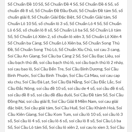
Số Chuẩn Đề 10 Số, Số Chuẩn Đề 4 Số, Số Chuẩn Đề 6 Số, số
chuẩn đề 8 số, Số Chuẩn Đề Đầu Đuôi, Số Chuẩn Đề tám Số, số
chuẩn giải 8, Số Chuẩn Giải Đặc Biệt, Số Chuẩn Giải tám, Số
Chuẩn Lô 10 Số, số chuẩn lô 3 số, Số Chuẩn Lô 4 Số, Số Chuẩn
Lô 6 Số, số chuẩn lô 8 số, Số Chuẩn Lô ba Số, Số Chuẩn Lô tám
Số, Số Chuẩn Lô Xiên 2, số chuẩn lô xiên 3, Số Chuẩn Lô Xiên 4
Số Chuẩn ba Càng, Số Chuẩn Lô Xiên ba, Số Chuẩn Song Thủ
Đề, Số Chuẩn Song Thủ Lô, Số Chuẩn Xỉu Chủ, soi cau 3 cang,
Soi Cầu An Giang, Soi Cầu ba Càng 2 Số, Soi Cầu Bạc Liêu, soi
cầu bạch thủ đề, soi cầu bạch thủ lô, soi cầu bạch thủ lô 2 nháy,
soi cau bao lô, Soi Cầu Bến Tre, Soi Cầu Bình Dương, Soi Cầu
Bình Phước, Soi Cầu Bình Thuận, Soi Cầu Cà Mau, soi cau cap
xiu chu, Soi Cầu Đà Lạt, Soi Cầu Đà Nẵng, Soi Cầu Đắc Lắc, Soi
Cầu Đắc Nông, soi cầu đề 10 số, soi cầu de 4 số, soi cầu đề 6 số,
soi cầu đề 8 số, soi cầu đề đầu đuôi, Soi Cầu Đề tám Số, Soi Cầu
Đồng Nai, soi cầu giải 8, Soi Cầu Giải 8 Miền Nam, soi cau giải
đặc biệt, Soi cầu giải tám, Soi Cầu Huế, Soi Cầu Khánh Hoà, Soi
Cầu Kiên Giang, Soi Cầu Kom Tum, soi cầu lô 10 số, soi cầu lô 3
số, Soi cầu lô 4 số, soi cầu lô 6 số, soi cầu lô 8 số, Soi Cầu Lô ba
Số, Soi Cầu Lô tám Số, Soi cầu lô xiên 2, soi cau lo xien 3, Soi Cầu