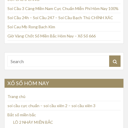
Soi Cầu 3 Càng Miền Nam Cực Chuẩn Miễn Phí Hôm Nay 100%
Soi Cầu 24h – Soi Cầu 247 – Soi Cầu Bạch Thủ CHÍNH XÁC
Soi Cau Mb Rong Bach Kim
Giờ Vàng Chốt Số Miền Bắc Hôm Nay – Xổ Số 666
XỔ SỐ HÔM NAY
Trang chủ
soi cầu cực chuẩn – soi cầu xiên 2 – soi cầu xiên 3
Bắt số miền bắc
LÔ 2 NHÁY MIỀN BẮC