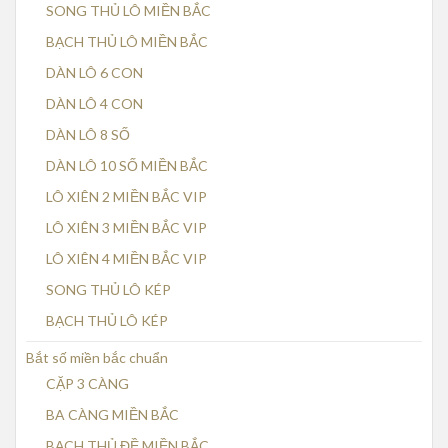
SONG THỦ LÔ MIỀN BẮC
BẠCH THỦ LÔ MIỀN BẮC
DÀN LÔ 6 CON
DÀN LÔ 4 CON
DÀN LÔ 8 SỐ
DÀN LÔ 10 SỐ MIỀN BẮC
LÔ XIÊN 2 MIỀN BẮC VIP
LÔ XIÊN 3 MIỀN BẮC VIP
LÔ XIÊN 4 MIỀN BẮC VIP
SONG THỦ LÔ KÉP
BẠCH THỦ LÔ KÉP
Bắt số miền bắc chuẩn
CẶP 3 CÀNG
BA CÀNG MIỀN BẮC
BẠCH THỦ ĐỀ MIỀN BẮC