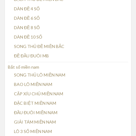
DÀN ĐỀ 4 SỐ
DÀN ĐỀ 6 SỐ
DÀN ĐỀ 8 SỐ
DÀN ĐỀ 10 SỐ
SONG THỦ ĐỀ MIỀN BẮC
ĐỀ ĐẦU ĐUÔI MB
Bắt số miền nam
SONG THỦ LÔ MIỀN NAM
BAO LÔ MIỀN NAM
CẶP XÍU CHỦ MIỀN NAM
ĐẶC BIỆT MIỀN NAM
ĐẦU ĐUÔI MIỀN NAM
GIẢI TÁM MIỀN NAM
LÔ 3 SỐ MIỀN NAM