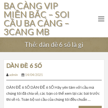
BA CÀNG VIP
Skip
to
MIỀN BẮC – SOI
content
CẦU BA CÀNG –
3CANG MB
Thẻ:
dàn đề 6 số là gì
DÀN ĐỀ 6 SỐ
admin
14/04/2021
DÀN ĐỀ 6 SỐ DÀN ĐỀ 6 SỐ Hãy yên tâm với cầu mà
chúng tôi đã chia sẻ, các bạn có thể xem lại các bài trước
thì sẽ rõ. Toàn bộ soi cầu của chúng tôi đều chuẩn …