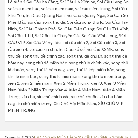
Lô Xiên 4 Soi Cầu ba Càng, Soi Cầu Lô Xiên ba, Soi Cầu Long An,
soi cau mien bac, soi cau mien nam, soi cau mien trung, Soi Cầu
Phú Yên, Soi Cầu Quảng Nam, Soi Cầu Quảng Ngãi, Soi Cầu Số
Miền Bắc, soi cầu song thủ đề, Soi cầu song thủ lô, Soi Cầu Tây
Ninh, Soi Cầu Thành Phố, Soi Cầu Tiền Giang, Soi Cầu Trà Vinh,
Soi Cầu TTH, Soi Cầu Từ Chuyên Gia, Soi Cầu Vĩnh Long, SOI
CẦU VIP, Soi Cầu Vũng Tàu, soi cầu xiên 2, Soi Cầu xiên 3, Soi
cầu xiên 4, soi cau xỉu chủ, Soi Cầu xổ số, Soi cầu XSMB, song
thu đề, song thủ đề chính xác, song thủ đề chuẩn, song thủ đề
hôm nay, song thủ đề miền bắc, song thủ lô chính xác, song thủ
lô chuẩn, song thủ lô hôm nay, song thủ lô kép miền bắc, song
thủ lô miền bắc, song thủ lô miền nam, song thu lo mien trung,
xien 2, xiên 2 miền nam, Xiên 2 Miền Trung, xiên 3, Xiên 3 Miền
Nam, Xiên 3 Miền Trung, xien 4, Xiên 4 Miền Nam, Xiên 4 Miền
Trung, xỉu chủ, xỉu chủ chính xác, xỉu chủ chuẩn, xỉu chủ hôm
nay, xíu chủ miền trung, Xíu Chủ Vip Miền Nam, XỈU CHỦ VIP
MIỀN TRUNG
Copyright © 2026
BA CÀNG VIP MIỀN BẮC – SOI CẦU BA CÀNG – 3CANG MB
.