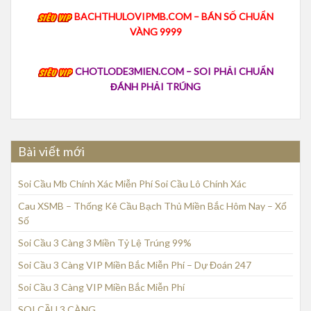
BACHTHULOVIPMB.COM – BÁN SỐ CHUẨN
VÀNG 9999
CHOTLODE3MIEN.COM – SOI PHẢI CHUẨN
ĐÁNH PHẢI TRÚNG
Bài viết mới
Soi Cầu Mb Chính Xác Miễn Phí Soi Cầu Lô Chính Xác
Cau XSMB – Thống Kê Cầu Bạch Thủ Miền Bắc Hôm Nay – Xổ
Số
Soi Cầu 3 Càng 3 Miền Tỷ Lệ Trúng 99%
Soi Cầu 3 Càng VIP Miền Bắc Miễn Phí – Dự Đoán 247
Soi Cầu 3 Càng VIP Miền Bắc Miễn Phí
SOI CẦU 3 CÀNG