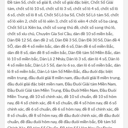
Đề tám Số, chốt số giải 8, chốt số giải đặc biệt, Chốt Số Giải
tám, chốt số lô 10 số, chốt số lô 3 số, chốt số lô 4 số, chốt số lô
6 số, chốt số lô 8 số, Chốt Số Lô ba Số, Chốt Số Lô tám Số, chốt
số lô xiên 2, chốt số lô xiên 3, chốt số lô xiên 4 chốt số ba càng,
Chốt Số Lô Xiên ba, chốt số song thủ đề, chốt số song thủ lô,
chốt số xỉu chủ, Chuyên Gia Soi Cầu, dàn đề 10 số miền bắc,
Dàn Đề 12 Số, dan đề 2 số, Dàn Đề 3 Số, Dàn Đề 30 Số, Dàn đề 4
SỐ, dàn đề 4 số miền bắc, dàn đề 6 số, Dàn đề 6 số miền Bắc,
dàn đề 8 số, dàn đề 8 số miền bắc, Dàn Đề tám Số Miền Bắc, dàn
lô 10 số miền bắc, Dàn Lô 2 Nháy, Dàn lô 3 số, dàn lô 4 số, Dàn lô
4 số miền bắc, Dàn Lô 5 Số, dan lo 6 so, dàn lô 6 số miền bắc, dàn
lô 8 số miền bắc, Dàn Lô tám Số Miền Bắc, đầu đuôi đặc biệt
miền trung, đầu đuôi giải 8 miền nam, đầu đuôi giải 8 miền trung,
đầu đuôi giải đặc biệt miền nam, Đầu Đuôi Giải tám Miền Nam,
Đầu Đuôi Giải tám Miền Trung, Đầu Đuôi Miền Nam, Đầu Đuôi
Miền Trung, đề 10 số chính xác, đề 10 số chuẩn, đề 10 số hôm
nay, đề 4 số chính xác, đề 4 số chuẩn, đề 4 số hôm nay, đề 6 số
chính xác, đề 6 số chuẩn, đề 6 số hôm nay, đề 8 số chính xác, đề
8 số chuẩn, đề 8 số hôm nay, đề đầu đuôi chính xác, đề đầu đuôi
chuẩn, đề đầu đuôi hôm nay, đề đầu đuôi miền bắc, Đề tám Số
Chính Xác, Đề tám Số Chuẩn, Đề tám Số Hôm Nay, Dự Đoán