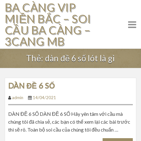
BA CÀNG VIP
Skip
to
MIỀN BẮC – SOI
content
CẦU BA CÀNG –
3CANG MB
Thẻ:
dàn đề 6 số lót là gì
DÀN ĐỀ 6 SỐ
admin
14/04/2021
DÀN ĐỀ 6 SỐ DÀN ĐỀ 6 SỐ Hãy yên tâm với cầu mà
chúng tôi đã chia sẻ, các bạn có thể xem lại các bài trước
thì sẽ rõ. Toàn bộ soi cầu của chúng tôi đều chuẩn …