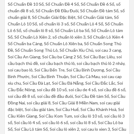
Số Chuẩn Đề 10 Số, Số Chuẩn Đề 4 Số, Số Chuẩn Đề 6 Số, số
chuẩn đề 8 số, Số Chuẩn Đề Đầu Đuôi, Số Chuẩn Đề tám Số, số
chuẩn giải 8, Số Chuẩn Giải Đặc Biệt, Số Chuẩn Giải tám, Số
Chuẩn Lô 10 Số, số chuẩn lô 3 số, Số Chuẩn Lô 4 Số, Số Chuẩn
Lô 6 Số, số chuẩn lô 8 số, Số Chuẩn Lô ba Số, Số Chuẩn Lô tám
Số, Số Chuẩn Lô Xiên 2, số chuẩn lô xiên 3, Số Chuẩn Lô Xiên 4
Số Chuẩn ba Càng, Số Chuẩn Lô Xiên ba, Số Chuẩn Song Thủ
Đề, Số Chuẩn Song Thủ Lô, Số Chuẩn Xỉu Chủ, soi cau 3 cang,
Soi Cầu An Giang, Soi Cầu ba Càng 2 Số, Soi Cầu Bạc Liêu, soi
cầu bạch thủ đề, soi cầu bạch thủ lô, soi cầu bạch thủ lô 2 nháy,
soi cau bao lô, Soi Cầu Bến Tre, Soi Cầu Bình Dương, Soi Cầu
Bình Phước, Soi Cầu Bình Thuận, Soi Cầu Cà Mau, soi cau cap
xiu chu, Soi Cầu Đà Lạt, Soi Cầu Đà Nẵng, Soi Cầu Đắc Lắc, Soi
Cầu Đắc Nông, soi cầu đề 10 số, soi cầu de 4 số, soi cầu đề 6 số,
soi cầu đề 8 số, soi cầu đề đầu đuôi, Soi Cầu Đề tám Số, Soi Cầu
Đồng Nai, soi cầu giải 8, Soi Cầu Giải 8 Miền Nam, soi cau giải
đặc biệt, Soi cầu giải tám, Soi Cầu Huế, Soi Cầu Khánh Hoà, Soi
Cầu Kiên Giang, Soi Cầu Kom Tum, soi cầu lô 10 số, soi cầu lô 3
số, Soi cầu lô 4 số, soi cầu lô 6 số, soi cầu lô 8 số, Soi Cầu Lô ba
Số, Soi Cầu Lô tám Số, Soi cầu lô xiên 2, soi cau lo xien 3, Soi Cầu