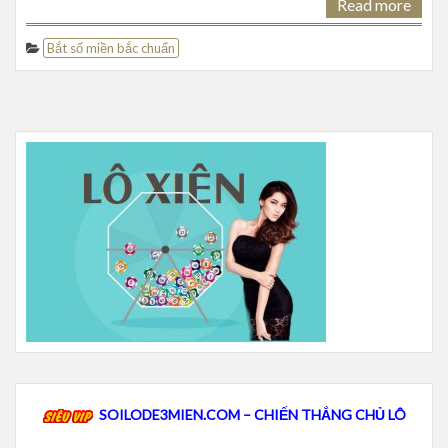
Read more
Bắt số miền bắc chuẩn
SOILODE3MIEN.COM – CHIẾN THẮNG CHỦ LÔ