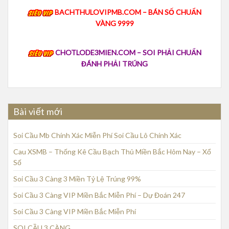
BACHTHULOVIPMB.COM – BÁN SỐ CHUẨN
VÀNG 9999
CHOTLODE3MIEN.COM – SOI PHẢI CHUẨN
ĐÁNH PHẢI TRÚNG
Bài viết mới
Soi Cầu Mb Chính Xác Miễn Phí Soi Cầu Lô Chính Xác
Cau XSMB – Thống Kê Cầu Bạch Thủ Miền Bắc Hôm Nay – Xổ
Số
Soi Cầu 3 Càng 3 Miền Tỷ Lệ Trúng 99%
Soi Cầu 3 Càng VIP Miền Bắc Miễn Phí – Dự Đoán 247
Soi Cầu 3 Càng VIP Miền Bắc Miễn Phí
SOI CẦU 3 CÀNG