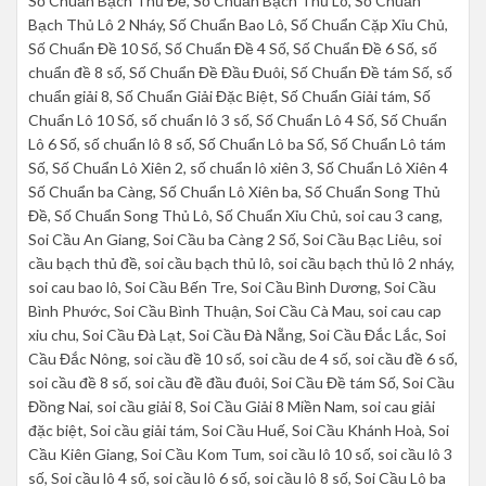
Số Chuẩn Bạch Thủ Đề, Số Chuẩn Bạch Thủ Lô, Số Chuẩn
Bạch Thủ Lô 2 Nháy, Số Chuẩn Bao Lô, Số Chuẩn Cặp Xỉu Chủ,
Số Chuẩn Đề 10 Số, Số Chuẩn Đề 4 Số, Số Chuẩn Đề 6 Số, số
chuẩn đề 8 số, Số Chuẩn Đề Đầu Đuôi, Số Chuẩn Đề tám Số, số
chuẩn giải 8, Số Chuẩn Giải Đặc Biệt, Số Chuẩn Giải tám, Số
Chuẩn Lô 10 Số, số chuẩn lô 3 số, Số Chuẩn Lô 4 Số, Số Chuẩn
Lô 6 Số, số chuẩn lô 8 số, Số Chuẩn Lô ba Số, Số Chuẩn Lô tám
Số, Số Chuẩn Lô Xiên 2, số chuẩn lô xiên 3, Số Chuẩn Lô Xiên 4
Số Chuẩn ba Càng, Số Chuẩn Lô Xiên ba, Số Chuẩn Song Thủ
Đề, Số Chuẩn Song Thủ Lô, Số Chuẩn Xỉu Chủ, soi cau 3 cang,
Soi Cầu An Giang, Soi Cầu ba Càng 2 Số, Soi Cầu Bạc Liêu, soi
cầu bạch thủ đề, soi cầu bạch thủ lô, soi cầu bạch thủ lô 2 nháy,
soi cau bao lô, Soi Cầu Bến Tre, Soi Cầu Bình Dương, Soi Cầu
Bình Phước, Soi Cầu Bình Thuận, Soi Cầu Cà Mau, soi cau cap
xiu chu, Soi Cầu Đà Lạt, Soi Cầu Đà Nẵng, Soi Cầu Đắc Lắc, Soi
Cầu Đắc Nông, soi cầu đề 10 số, soi cầu de 4 số, soi cầu đề 6 số,
soi cầu đề 8 số, soi cầu đề đầu đuôi, Soi Cầu Đề tám Số, Soi Cầu
Đồng Nai, soi cầu giải 8, Soi Cầu Giải 8 Miền Nam, soi cau giải
đặc biệt, Soi cầu giải tám, Soi Cầu Huế, Soi Cầu Khánh Hoà, Soi
Cầu Kiên Giang, Soi Cầu Kom Tum, soi cầu lô 10 số, soi cầu lô 3
số, Soi cầu lô 4 số, soi cầu lô 6 số, soi cầu lô 8 số, Soi Cầu Lô ba