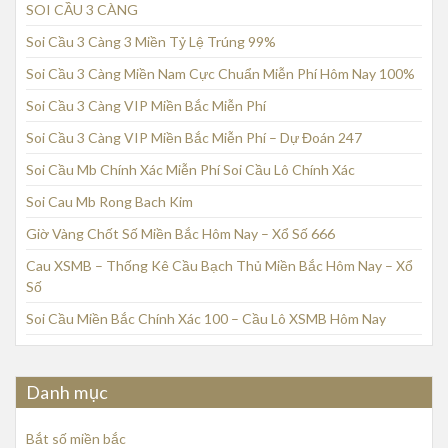
SOI CẦU 3 CÀNG
Soi Cầu 3 Càng 3 Miền Tỷ Lệ Trúng 99%
Soi Cầu 3 Càng Miền Nam Cực Chuẩn Miễn Phí Hôm Nay 100%
Soi Cầu 3 Càng VIP Miền Bắc Miễn Phí
Soi Cầu 3 Càng VIP Miền Bắc Miễn Phí – Dự Đoán 247
Soi Cầu Mb Chính Xác Miễn Phí Soi Cầu Lô Chính Xác
Soi Cau Mb Rong Bach Kim
Giờ Vàng Chốt Số Miền Bắc Hôm Nay – Xổ Số 666
Cau XSMB – Thống Kê Cầu Bạch Thủ Miền Bắc Hôm Nay – Xổ
Số
Soi Cầu Miền Bắc Chính Xác 100 – Cầu Lô XSMB Hôm Nay
Danh mục
Bắt số miền bắc