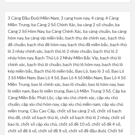
3 Càng Đầu Đuôi Miền Nam, 3 cang hom nay, 4 càng, 4 Càng
Miền Trung, ba Càng 2 Số Chính Xác, ba càng 2 số chuẩn, ba
Càng 2 Số Hôm Nay, ba Càng Chính Xác, ba càng chuẩn, ba càng
hôm nay, ba càng víp miền bắc, bach thu de chinh xac, bạch thủ
đề chuẩn, bạch thủ đề hôm nay, bạch thủ đề miền bắc, bạch thủ
lô 2 nháy chính xác, bạch thủ lô 2 nháy chuẩn, bạch thủ lô 2
nháy hôm nay, Bạch Thủ Lô 2 Nháy Miền Bắc Vip, bạch thủ lô
chính xác, bạch thủ lô chuẩn, bạch thủ lô hôm nay, bạch thủ lô
kép miền bắc, Bạch thủ lô miền bắc, Bao Lô, bao lô 3 số, Bao Lô
3 Số Miền Nam, Bao Lô 4 Số, Bao Lô 4 Số Miền Nam, Bao Lô 4 Số
Miền Trung, bao lô chính xác, bao lô chuẩn, bao lô hôm nay, bao
lô miền nam, Bao lô miền trung, Bao Lô Miền Trung 3 Số, Cặp ba
Càng Miền Bắc Phát Lộc, cặp xíu chủ chính xác, cặp xíu chủ
chuẩn, cặp xỉu chủ hôm nay, cặp xíu chủ miền nam, cặp xíu chủ
miền trung, Cầu Cao Cấp, chốt số ba càng 2 số, chốt số bạch
thủ đề, chốt số bạch thủ lô, chốt số bạch thủ lô 2 nháy, chốt số
bao lô, chốt số cặp xỉu chủ, chốt số đề 10 số, chốt số đề 4 số,
chốt số đề 6 số, chốt số đề 8 số, chốt số đề đầu đuôi, Chốt Số