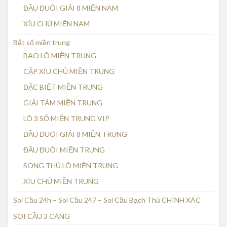
ĐẦU ĐUÔI GIẢI 8 MIỀN NAM
XÍU CHỦ MIỀN NAM
Bắt số miền trung
BAO LÔ MIỀN TRUNG
CẶP XÍU CHỦ MIỀN TRUNG
ĐẶC BIỆT MIỀN TRUNG
GIẢI TÁM MIỀN TRUNG
LÔ 3 SỐ MIỀN TRUNG VIP
ĐẦU ĐUÔI GIẢI 8 MIỀN TRUNG
ĐẦU ĐUÔI MIỀN TRUNG
SONG THỦ LÔ MIỀN TRUNG
XÍU CHỦ MIỀN TRUNG
Soi Cầu 24h – Soi Cầu 247 – Soi Cầu Bạch Thủ CHÍNH XÁC
SOI CẦU 3 CÀNG