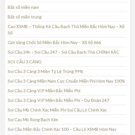
Bắt số miền nam
Bắt số miền trung
Cau XSMB – Thống Kê Cầu Bạch Thủ Miền Bắc Hôm Nay – Xổ
Số
Giờ Vàng Chốt Số Miền Bắc Hôm Nay – Xổ Số 666
Soi Cầu 24h – Soi Cầu 247 – Soi Cầu Bạch Thủ CHÍNH XÁC
SOI CẦU 3 CÀNG
Soi Cầu 3 Càng 3 Miền Tỷ Lệ Trúng 99%
Soi Cầu 3 Càng Miền Nam Cực Chuẩn Miễn Phí Hôm Nay 100%
Soi Cầu 3 Càng VIP Miền Bắc Miễn Phí
Soi Cầu 3 Càng VIP Miền Bắc Miễn Phí – Dự Đoán 247
Soi Cầu Mb Chính Xác Miễn Phí Soi Cầu Lô Chính Xác
Soi Cau Mb Rong Bach Kim
Soi Cầu Miền Bắc Chính Xác 100 – Cầu Lô XSMB Hôm Nay