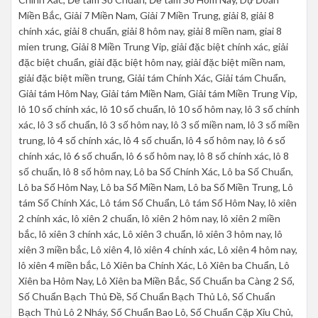
Miền Bắc, Giải 7 Miền Nam, Giải 7 Miền Trung, giải 8, giải 8
chính xác, giải 8 chuẩn, giải 8 hôm nay, giải 8 miền nam, giai 8
mien trung, Giải 8 Miền Trung Vip, giải đặc biệt chính xác, giải
đặc biệt chuẩn, giải đặc biệt hôm nay, giải đặc biệt miền nam,
giải đặc biệt miền trung, Giải tám Chính Xác, Giải tám Chuẩn,
Giải tám Hôm Nay, Giải tám Miền Nam, Giải tám Miền Trung Vip,
lô 10 số chính xác, lô 10 số chuẩn, lô 10 số hôm nay, lô 3 số chính
xác, lô 3 số chuẩn, lô 3 số hôm nay, lô 3 số miền nam, lô 3 số miền
trung, lô 4 số chính xác, lô 4 số chuẩn, lô 4 số hôm nay, lô 6 số
chính xác, lô 6 số chuẩn, lô 6 số hôm nay, lô 8 số chính xác, lô 8
số chuẩn, lô 8 số hôm nay, Lô ba Số Chính Xác, Lô ba Số Chuẩn,
Lô ba Số Hôm Nay, Lô ba Số Miền Nam, Lô ba Số Miền Trung, Lô
tám Số Chính Xác, Lô tám Số Chuẩn, Lô tám Số Hôm Nay, lô xiên
2 chính xác, lô xiên 2 chuẩn, lô xiên 2 hôm nay, lô xiên 2 miền
bắc, lô xiên 3 chính xác, Lô xiên 3 chuẩn, lô xiên 3 hôm nay, lô
xiên 3 miền bắc, Lô xiên 4, lô xiên 4 chính xác, Lô xiên 4 hôm nay,
lô xiên 4 miền bắc, Lô Xiên ba Chính Xác, Lô Xiên ba Chuẩn, Lô
Xiên ba Hôm Nay, Lô Xiên ba Miền Bắc, Số Chuẩn ba Càng 2 Số,
Số Chuẩn Bạch Thủ Đề, Số Chuẩn Bạch Thủ Lô, Số Chuẩn
Bạch Thủ Lô 2 Nháy, Số Chuẩn Bao Lô, Số Chuẩn Cặp Xỉu Chủ,