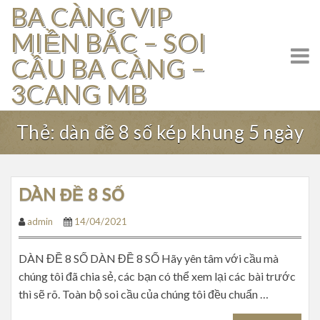
BA CÀNG VIP
Skip
to
MIỀN BẮC – SOI
content
CẦU BA CÀNG –
3CANG MB
Thẻ:
dàn đề 8 số kép khung 5 ngày
DÀN ĐỀ 8 SỐ
admin
14/04/2021
DÀN ĐỀ 8 SỐ DÀN ĐỀ 8 SỐ Hãy yên tâm với cầu mà
chúng tôi đã chia sẻ, các bạn có thể xem lại các bài trước
thì sẽ rõ. Toàn bộ soi cầu của chúng tôi đều chuẩn …