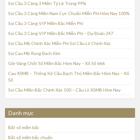
Soi Cầu 3 Càng 3 Miền Tỷ Lệ Trúng 99%
Soi Cầu 3 Càng Miền Nam Cực Chuẩn Miễn Phí Hôm Nay 100%
Soi Cầu 3 Càng VIP Miền Bắc Miễn Phí
Soi Cầu 3 Càng VIP Miền Bắc Miễn Phí – Dự Đoán 247
Soi Cầu Mb Chính Xác Miễn Phí Soi Cầu Lô Chính Xác
Soi Cau Mb Rong Bach Kim
Giờ Vàng Chốt Số Miền Bắc Hôm Nay – Xổ Số 666
Cau XSMB – Thống Kê Cầu Bạch Thủ Miền Bắc Hôm Nay – Xổ
Số
Soi Cầu Miền Bắc Chính Xác 100 – Cầu Lô XSMB Hôm Nay
Danh mục
Bắt số miền bắc
Bắt số miền bắc chuẩn