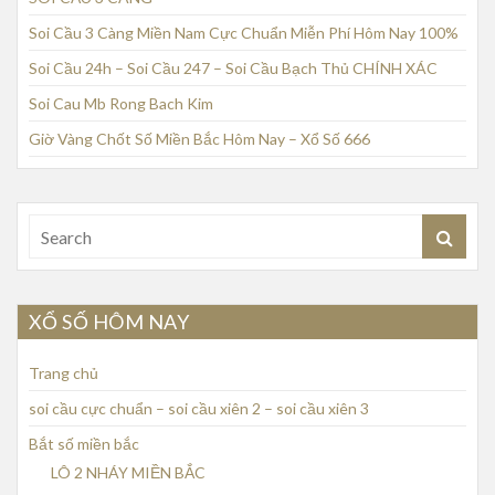
Soi Cầu 3 Càng Miền Nam Cực Chuẩn Miễn Phí Hôm Nay 100%
Soi Cầu 24h – Soi Cầu 247 – Soi Cầu Bạch Thủ CHÍNH XÁC
Soi Cau Mb Rong Bach Kim
Giờ Vàng Chốt Số Miền Bắc Hôm Nay – Xổ Số 666
XỔ SỐ HÔM NAY
Trang chủ
soi cầu cực chuẩn – soi cầu xiên 2 – soi cầu xiên 3
Bắt số miền bắc
LÔ 2 NHÁY MIỀN BẮC