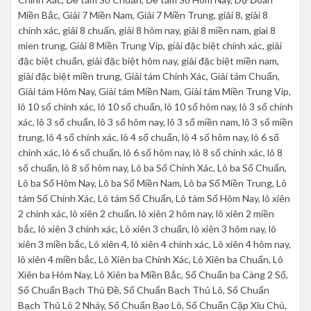
Miền Bắc, Giải 7 Miền Nam, Giải 7 Miền Trung, giải 8, giải 8
chính xác, giải 8 chuẩn, giải 8 hôm nay, giải 8 miền nam, giai 8
mien trung, Giải 8 Miền Trung Vip, giải đặc biệt chính xác, giải
đặc biệt chuẩn, giải đặc biệt hôm nay, giải đặc biệt miền nam,
giải đặc biệt miền trung, Giải tám Chính Xác, Giải tám Chuẩn,
Giải tám Hôm Nay, Giải tám Miền Nam, Giải tám Miền Trung Vip,
lô 10 số chính xác, lô 10 số chuẩn, lô 10 số hôm nay, lô 3 số chính
xác, lô 3 số chuẩn, lô 3 số hôm nay, lô 3 số miền nam, lô 3 số miền
trung, lô 4 số chính xác, lô 4 số chuẩn, lô 4 số hôm nay, lô 6 số
chính xác, lô 6 số chuẩn, lô 6 số hôm nay, lô 8 số chính xác, lô 8
số chuẩn, lô 8 số hôm nay, Lô ba Số Chính Xác, Lô ba Số Chuẩn,
Lô ba Số Hôm Nay, Lô ba Số Miền Nam, Lô ba Số Miền Trung, Lô
tám Số Chính Xác, Lô tám Số Chuẩn, Lô tám Số Hôm Nay, lô xiên
2 chính xác, lô xiên 2 chuẩn, lô xiên 2 hôm nay, lô xiên 2 miền
bắc, lô xiên 3 chính xác, Lô xiên 3 chuẩn, lô xiên 3 hôm nay, lô
xiên 3 miền bắc, Lô xiên 4, lô xiên 4 chính xác, Lô xiên 4 hôm nay,
lô xiên 4 miền bắc, Lô Xiên ba Chính Xác, Lô Xiên ba Chuẩn, Lô
Xiên ba Hôm Nay, Lô Xiên ba Miền Bắc, Số Chuẩn ba Càng 2 Số,
Số Chuẩn Bạch Thủ Đề, Số Chuẩn Bạch Thủ Lô, Số Chuẩn
Bạch Thủ Lô 2 Nháy, Số Chuẩn Bao Lô, Số Chuẩn Cặp Xỉu Chủ,