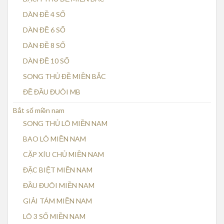
DÀN ĐỀ 4 SỐ
DÀN ĐỀ 6 SỐ
DÀN ĐỀ 8 SỐ
DÀN ĐỀ 10 SỐ
SONG THỦ ĐỀ MIỀN BẮC
ĐỀ ĐẦU ĐUÔI MB
Bắt số miền nam
SONG THỦ LÔ MIỀN NAM
BAO LÔ MIỀN NAM
CẶP XÍU CHỦ MIỀN NAM
ĐẶC BIỆT MIỀN NAM
ĐẦU ĐUÔI MIỀN NAM
GIẢI TÁM MIỀN NAM
LÔ 3 SỐ MIỀN NAM