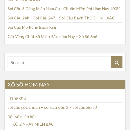
Soi Cầu 3 Càng Miền Nam Cực Chuẩn Miễn Phí Hôm Nay 100%
Soi Cầu 24h – Soi Cầu 247 – Soi Cầu Bạch Thủ CHÍNH XÁC
Soi Cau Mb Rong Bach Kim
Giờ Vàng Chốt Số Miền Bắc Hôm Nay – Xổ Số 666
XỔ SỐ HÔM NAY
Trang chủ
soi cầu cực chuẩn – soi cầu xiên 2 – soi cầu xiên 3
Bắt số miền bắc
LÔ 2 NHÁY MIỀN BẮC