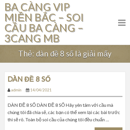
BA CÀNG VIP
Skip
to
MIỀN BẮC – SOI
content
CẦU BA CÀNG –
3CANG MB
Thẻ:
dàn đề 8 số là giải mấy
DÀN ĐỀ 8 SỐ
admin
14/04/2021
DÀN ĐỀ 8 SỐ DÀN ĐỀ 8 SỐ Hãy yên tâm với cầu mà
chúng tôi đã chia sẻ, các bạn có thể xem lại các bài trước
thì sẽ rõ. Toàn bộ soi cầu của chúng tôi đều chuẩn …