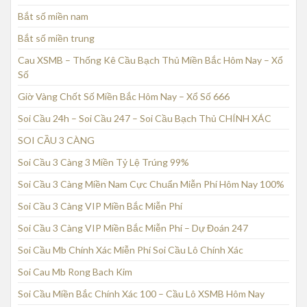
Bắt số miền nam
Bắt số miền trung
Cau XSMB – Thống Kê Cầu Bạch Thủ Miền Bắc Hôm Nay – Xổ
Số
Giờ Vàng Chốt Số Miền Bắc Hôm Nay – Xổ Số 666
Soi Cầu 24h – Soi Cầu 247 – Soi Cầu Bạch Thủ CHÍNH XÁC
SOI CẦU 3 CÀNG
Soi Cầu 3 Càng 3 Miền Tỷ Lệ Trúng 99%
Soi Cầu 3 Càng Miền Nam Cực Chuẩn Miễn Phí Hôm Nay 100%
Soi Cầu 3 Càng VIP Miền Bắc Miễn Phí
Soi Cầu 3 Càng VIP Miền Bắc Miễn Phí – Dự Đoán 247
Soi Cầu Mb Chính Xác Miễn Phí Soi Cầu Lô Chính Xác
Soi Cau Mb Rong Bach Kim
Soi Cầu Miền Bắc Chính Xác 100 – Cầu Lô XSMB Hôm Nay