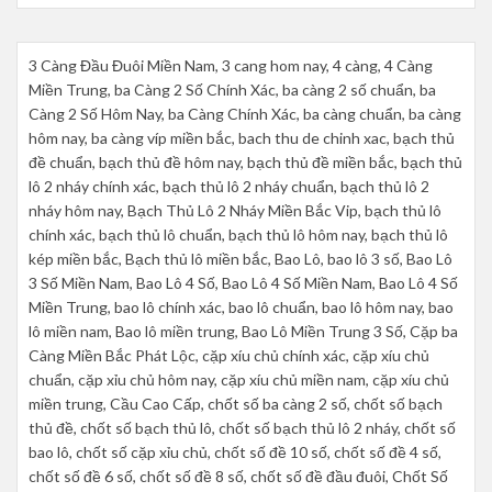
3 Càng Đầu Đuôi Miền Nam, 3 cang hom nay, 4 càng, 4 Càng
Miền Trung, ba Càng 2 Số Chính Xác, ba càng 2 số chuẩn, ba
Càng 2 Số Hôm Nay, ba Càng Chính Xác, ba càng chuẩn, ba càng
hôm nay, ba càng víp miền bắc, bach thu de chinh xac, bạch thủ
đề chuẩn, bạch thủ đề hôm nay, bạch thủ đề miền bắc, bạch thủ
lô 2 nháy chính xác, bạch thủ lô 2 nháy chuẩn, bạch thủ lô 2
nháy hôm nay, Bạch Thủ Lô 2 Nháy Miền Bắc Vip, bạch thủ lô
chính xác, bạch thủ lô chuẩn, bạch thủ lô hôm nay, bạch thủ lô
kép miền bắc, Bạch thủ lô miền bắc, Bao Lô, bao lô 3 số, Bao Lô
3 Số Miền Nam, Bao Lô 4 Số, Bao Lô 4 Số Miền Nam, Bao Lô 4 Số
Miền Trung, bao lô chính xác, bao lô chuẩn, bao lô hôm nay, bao
lô miền nam, Bao lô miền trung, Bao Lô Miền Trung 3 Số, Cặp ba
Càng Miền Bắc Phát Lộc, cặp xíu chủ chính xác, cặp xíu chủ
chuẩn, cặp xỉu chủ hôm nay, cặp xíu chủ miền nam, cặp xíu chủ
miền trung, Cầu Cao Cấp, chốt số ba càng 2 số, chốt số bạch
thủ đề, chốt số bạch thủ lô, chốt số bạch thủ lô 2 nháy, chốt số
bao lô, chốt số cặp xỉu chủ, chốt số đề 10 số, chốt số đề 4 số,
chốt số đề 6 số, chốt số đề 8 số, chốt số đề đầu đuôi, Chốt Số