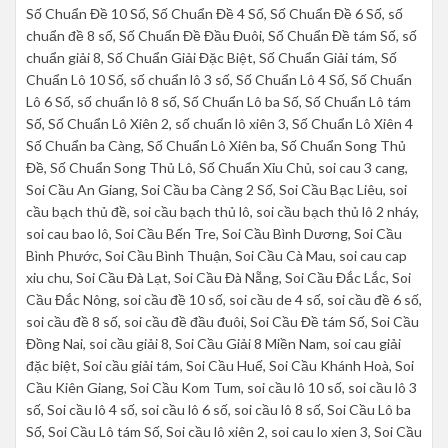
Số Chuẩn Đề 10 Số, Số Chuẩn Đề 4 Số, Số Chuẩn Đề 6 Số, số
chuẩn đề 8 số, Số Chuẩn Đề Đầu Đuôi, Số Chuẩn Đề tám Số, số
chuẩn giải 8, Số Chuẩn Giải Đặc Biệt, Số Chuẩn Giải tám, Số
Chuẩn Lô 10 Số, số chuẩn lô 3 số, Số Chuẩn Lô 4 Số, Số Chuẩn
Lô 6 Số, số chuẩn lô 8 số, Số Chuẩn Lô ba Số, Số Chuẩn Lô tám
Số, Số Chuẩn Lô Xiên 2, số chuẩn lô xiên 3, Số Chuẩn Lô Xiên 4
Số Chuẩn ba Càng, Số Chuẩn Lô Xiên ba, Số Chuẩn Song Thủ
Đề, Số Chuẩn Song Thủ Lô, Số Chuẩn Xỉu Chủ, soi cau 3 cang,
Soi Cầu An Giang, Soi Cầu ba Càng 2 Số, Soi Cầu Bạc Liêu, soi
cầu bạch thủ đề, soi cầu bạch thủ lô, soi cầu bạch thủ lô 2 nháy,
soi cau bao lô, Soi Cầu Bến Tre, Soi Cầu Bình Dương, Soi Cầu
Bình Phước, Soi Cầu Bình Thuận, Soi Cầu Cà Mau, soi cau cap
xiu chu, Soi Cầu Đà Lạt, Soi Cầu Đà Nẵng, Soi Cầu Đắc Lắc, Soi
Cầu Đắc Nông, soi cầu đề 10 số, soi cầu de 4 số, soi cầu đề 6 số,
soi cầu đề 8 số, soi cầu đề đầu đuôi, Soi Cầu Đề tám Số, Soi Cầu
Đồng Nai, soi cầu giải 8, Soi Cầu Giải 8 Miền Nam, soi cau giải
đặc biệt, Soi cầu giải tám, Soi Cầu Huế, Soi Cầu Khánh Hoà, Soi
Cầu Kiên Giang, Soi Cầu Kom Tum, soi cầu lô 10 số, soi cầu lô 3
số, Soi cầu lô 4 số, soi cầu lô 6 số, soi cầu lô 8 số, Soi Cầu Lô ba
Số, Soi Cầu Lô tám Số, Soi cầu lô xiên 2, soi cau lo xien 3, Soi Cầu