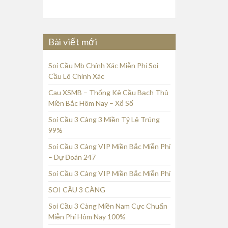
Bài viết mới
Soi Cầu Mb Chính Xác Miễn Phí Soi
Cầu Lô Chính Xác
Cau XSMB – Thống Kê Cầu Bạch Thủ
Miền Bắc Hôm Nay – Xổ Số
Soi Cầu 3 Càng 3 Miền Tỷ Lệ Trúng
99%
Soi Cầu 3 Càng VIP Miền Bắc Miễn Phí
– Dự Đoán 247
Soi Cầu 3 Càng VIP Miền Bắc Miễn Phí
SOI CẦU 3 CÀNG
Soi Cầu 3 Càng Miền Nam Cực Chuẩn
Miễn Phí Hôm Nay 100%