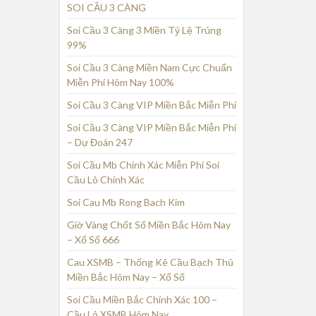
SOI CẦU 3 CÀNG
Soi Cầu 3 Càng 3 Miền Tỷ Lệ Trúng
99%
Soi Cầu 3 Càng Miền Nam Cực Chuẩn
Miễn Phí Hôm Nay 100%
Soi Cầu 3 Càng VIP Miền Bắc Miễn Phí
Soi Cầu 3 Càng VIP Miền Bắc Miễn Phí
– Dự Đoán 247
Soi Cầu Mb Chính Xác Miễn Phí Soi
Cầu Lô Chính Xác
Soi Cau Mb Rong Bach Kim
Giờ Vàng Chốt Số Miền Bắc Hôm Nay
– Xổ Số 666
Cau XSMB – Thống Kê Cầu Bạch Thủ
Miền Bắc Hôm Nay – Xổ Số
Soi Cầu Miền Bắc Chính Xác 100 –
Cầu Lô XSMB Hôm Nay