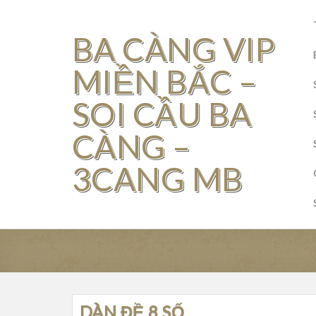
Skip
to
BA CÀNG VIP
content
MIỀN BẮC –
SOI CẦU BA
CÀNG –
3CANG MB
DÀN ĐỀ 8 SỐ