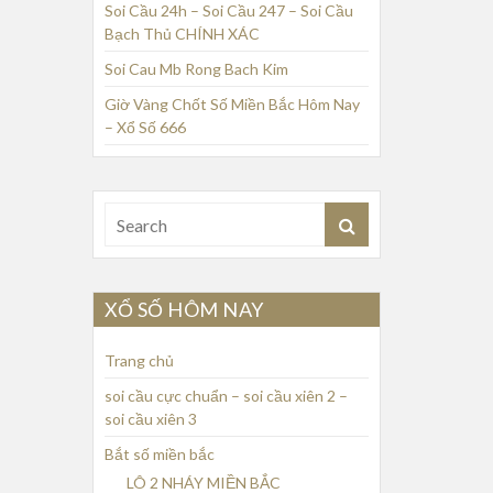
Soi Cầu 24h – Soi Cầu 247 – Soi Cầu
Bạch Thủ CHÍNH XÁC
Soi Cau Mb Rong Bach Kim
Giờ Vàng Chốt Số Miền Bắc Hôm Nay
– Xổ Số 666
XỔ SỐ HÔM NAY
Trang chủ
soi cầu cực chuẩn – soi cầu xiên 2 –
soi cầu xiên 3
Bắt số miền bắc
LÔ 2 NHÁY MIỀN BẮC