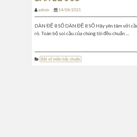
admin
14/04/2021
DÀN ĐỀ 8 SỐ DÀN ĐỀ 8 SỐ Hãy yên tâm với cầu mà 
rõ. Toàn bộ soi cầu của chúng tôi đều chuẩn …
Bắt số miền bắc chuẩn