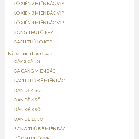
LÔ XIÊN 2 MIỀN BẮC VIP
LÔ XIÊN 3 MIỀN BẮC VIP
LÔ XIÊN 4 MIỀN BẮC VIP
SONG THỦ LÔ KÉP
BẠCH THỦ LÔ KÉP
Bắt số miền bắc chuẩn
CẶP 3 CÀNG
BA CÀNG MIỀN BẮC
BẠCH THỦ ĐỀ MIỀN BẮC
DÀN ĐỀ 4 SỐ
DÀN ĐỀ 6 SỐ
DÀN ĐỀ 8 SỐ
DÀN ĐỀ 10 SỐ
SONG THỦ ĐỀ MIỀN BẮC
ĐỀ ĐẦU ĐUÔI MB