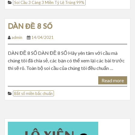
Soi Cầu 3 Càng 3 Miền Tỷ Lệ Trúng 99%
DÀN ĐỀ 8 SỐ
admin
14/04/2021
DÀN ĐỀ 8 SỐ DÀN ĐỀ 8 SỐ Hãy yên tâm với cầu mà
chúng tôi đã chia sẻ, các bạn có thể xem lại các bài trước
thì sẽ rõ. Toàn bộ soi cầu của chúng tôi đều chuẩn …
Read more
Bắt số miền bắc chuẩn