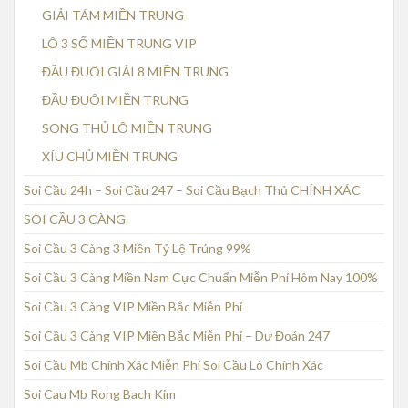
GIẢI TÁM MIỀN TRUNG
LÔ 3 SỐ MIỀN TRUNG VIP
ĐẦU ĐUÔI GIẢI 8 MIỀN TRUNG
ĐẦU ĐUÔI MIỀN TRUNG
SONG THỦ LÔ MIỀN TRUNG
XÍU CHỦ MIỀN TRUNG
Soi Cầu 24h – Soi Cầu 247 – Soi Cầu Bạch Thủ CHÍNH XÁC
SOI CẦU 3 CÀNG
Soi Cầu 3 Càng 3 Miền Tỷ Lệ Trúng 99%
Soi Cầu 3 Càng Miền Nam Cực Chuẩn Miễn Phí Hôm Nay 100%
Soi Cầu 3 Càng VIP Miền Bắc Miễn Phí
Soi Cầu 3 Càng VIP Miền Bắc Miễn Phí – Dự Đoán 247
Soi Cầu Mb Chính Xác Miễn Phí Soi Cầu Lô Chính Xác
Soi Cau Mb Rong Bach Kim