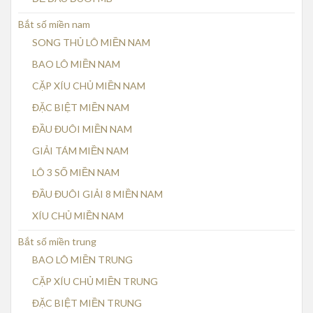
Bắt số miền nam
SONG THỦ LÔ MIỀN NAM
BAO LÔ MIỀN NAM
CẶP XÍU CHỦ MIỀN NAM
ĐẶC BIỆT MIỀN NAM
ĐẦU ĐUÔI MIỀN NAM
GIẢI TÁM MIỀN NAM
LÔ 3 SỐ MIỀN NAM
ĐẦU ĐUÔI GIẢI 8 MIỀN NAM
XÍU CHỦ MIỀN NAM
Bắt số miền trung
BAO LÔ MIỀN TRUNG
CẶP XÍU CHỦ MIỀN TRUNG
ĐẶC BIỆT MIỀN TRUNG