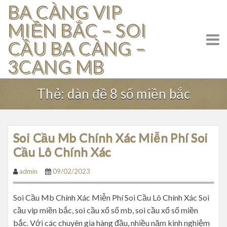
BA CÀNG VIP
Skip
to
MIỀN BẮC – SOI
content
CẦU BA CÀNG –
3CANG MB
Thẻ:
dàn đề 8 số miền bắc
Soi Cầu Mb Chính Xác Miễn Phí Soi
Cầu Lô Chính Xác
admin
09/02/2023
Soi Cầu Mb Chính Xác Miễn Phí Soi Cầu Lô Chính Xác Soi
cầu vip miền bắc, soi cầu xổ số mb, soi cầu xổ số miền
bắc. Với các chuyên gia hàng đầu, nhiều năm kinh nghiệm