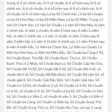
trung, lô 4 số chính xác, lô 4 số chuẩn, lô 4 số hôm nay, lô 6 số
chính xác, lô 6 số chuẩn, lô 6 số hôm nay, lô 8 số chính xác, lô 8
số chuẩn, lô 8 số hôm nay, Lô ba Số Chính Xác, Lô ba Số Chuẩn,
Lô ba Số Hôm Nay, Lô ba Số Miền Nam, Lô ba Số Miền Trung, Lô
tám Số Chính Xác, Lô tám Số Chuẩn, Lô tám Số Hôm Nay, lô xiên
2 chính xác, lô xiên 2 chuẩn, lô xiên 2 hôm nay, lô xiên 2 miền
bắc, lô xiên 3 chính xác, Lô xiên 3 chuẩn, lô xiên 3 hôm nay, lô
xiên 3 miền bắc, Lô xiên 4, lô xiên 4 chính xác, Lô xiên 4 hôm nay,
lô xiên 4 miền bắc, Lô Xiên ba Chính Xác, Lô Xiên ba Chuẩn, Lô
Xiên ba Hôm Nay, Lô Xiên ba Miền Bắc, Số Chuẩn ba Càng 2 Số,
Số Chuẩn Bạch Thủ Đề, Số Chuẩn Bạch Thủ Lô, Số Chuẩn
Bạch Thủ Lô 2 Nháy, Số Chuẩn Bao Lô, Số Chuẩn Cặp Xỉu Chủ,
Số Chuẩn Đề 10 Số, Số Chuẩn Đề 4 Số, Số Chuẩn Đề 6 Số, số
chuẩn đề 8 số, Số Chuẩn Đề Đầu Đuôi, Số Chuẩn Đề tám Số, số
chuẩn giải 8, Số Chuẩn Giải Đặc Biệt, Số Chuẩn Giải tám, Số
Chuẩn Lô 10 Số, số chuẩn lô 3 số, Số Chuẩn Lô 4 Số, Số Chuẩn
Lô 6 Số, số chuẩn lô 8 số, Số Chuẩn Lô ba Số, Số Chuẩn Lô tám
Số, Số Chuẩn Lô Xiên 2, số chuẩn lô xiên 3, Số Chuẩn Lô Xiên 4
Số Chuẩn ba Càng, Số Chuẩn Lô Xiên ba, Số Chuẩn Song Thủ
Đề, Số Chuẩn Song Thủ Lô, Số Chuẩn Xỉu Chủ, soi cau 3 cang,