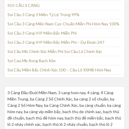
SOI CẦU 3 CÀNG
Soi Cầu 3 Càng 3 Miền Tỷ Lệ Trúng 99%
Soi Cầu 3 Càng Miền Nam Cực Chuẩn Miễn Phí Hôm Nay 100%
Soi Cầu 3 Càng VIP Miền Bắc Miễn Phí
Soi Cầu 3 Càng VIP Miền Bắc Miễn Phí – Dự Đoán 247
Soi Cầu Mb Chính Xác Miễn Phí Soi Cầu Lô Chính Xác
Soi Cau Mb Rong Bach Kim
Soi Cầu Miền Bắc Chính Xác 100 – Cầu Lô XSMB Hôm Nay
3 Càng Đầu Đuôi Miền Nam, 3 cang hom nay, 4 càng, 4 Càng
Miền Trung, ba Càng 2 Số Chính Xác, ba càng 2 số chuẩn, ba
Càng 2 Số Hôm Nay, ba Càng Chính Xác, ba càng chuẩn, ba càng
hôm nay, ba càng víp miền bắc, bach thu de chinh xac, bạch thủ
đề chuẩn, bạch thủ đề hôm nay, bạch thủ đề miền bắc, bạch thủ
lô 2 nháy chính xác, bạch thủ lô 2 nháy chuẩn, bạch thủ lô 2