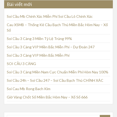
Bài viết mới
Soi Cầu Mb Chính Xác Miễn Phí Soi Cầu Lô Chính Xác
Cau XSMB – Thống Kê Cầu Bạch Thủ Miền Bắc Hôm Nay – Xổ
Số
Soi Cầu 3 Càng 3 Miền Tỷ Lệ Trúng 99%
Soi Cầu 3 Càng VIP Miền Bắc Miễn Phí – Dự Đoán 247
Soi Cầu 3 Càng VIP Miền Bắc Miễn Phí
SOI CẦU 3 CÀNG
Soi Cầu 3 Càng Miền Nam Cực Chuẩn Miễn Phí Hôm Nay 100%
Soi Cầu 24h – Soi Cầu 247 – Soi Cầu Bạch Thủ CHÍNH XÁC
Soi Cau Mb Rong Bach Kim
Giờ Vàng Chốt Số Miền Bắc Hôm Nay – Xổ Số 666