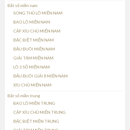
Bắt số miền nam
SONG THỦ LÔ MIỀN NAM
BAO LÔ MIỀN NAM
CẶP XÍU CHỦ MIỀN NAM
ĐẶC BIỆT MIỀN NAM
ĐẦU ĐUÔI MIỀN NAM
GIẢI TÁM MIỀN NAM
LÔ 3 SỐ MIỀN NAM
ĐẦU ĐUÔI GIẢI 8 MIỀN NAM
XÍU CHỦ MIỀN NAM
Bắt số miền trung
BAO LÔ MIỀN TRUNG
CẶP XÍU CHỦ MIỀN TRUNG
ĐẶC BIỆT MIỀN TRUNG