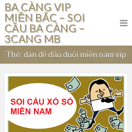
BA CÀNG VIP
Skip
to
MIỀN BẮC – SOI
content
CẦU BA CÀNG –
3CANG MB
Thẻ:
dàn đề đầu đuôi miền nam vip