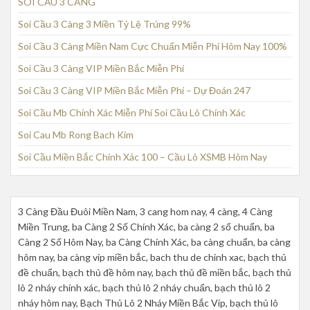
SOI CẦU 3 CÀNG
Soi Cầu 3 Càng 3 Miền Tỷ Lệ Trúng 99%
Soi Cầu 3 Càng Miền Nam Cực Chuẩn Miễn Phí Hôm Nay 100%
Soi Cầu 3 Càng VIP Miền Bắc Miễn Phí
Soi Cầu 3 Càng VIP Miền Bắc Miễn Phí – Dự Đoán 247
Soi Cầu Mb Chính Xác Miễn Phí Soi Cầu Lô Chính Xác
Soi Cau Mb Rong Bach Kim
Soi Cầu Miền Bắc Chính Xác 100 – Cầu Lô XSMB Hôm Nay
3 Càng Đầu Đuôi Miền Nam, 3 cang hom nay, 4 càng, 4 Càng
Miền Trung, ba Càng 2 Số Chính Xác, ba càng 2 số chuẩn, ba
Càng 2 Số Hôm Nay, ba Càng Chính Xác, ba càng chuẩn, ba càng
hôm nay, ba càng víp miền bắc, bach thu de chinh xac, bạch thủ
đề chuẩn, bạch thủ đề hôm nay, bạch thủ đề miền bắc, bạch thủ
lô 2 nháy chính xác, bạch thủ lô 2 nháy chuẩn, bạch thủ lô 2
nháy hôm nay, Bạch Thủ Lô 2 Nháy Miền Bắc Vip, bạch thủ lô