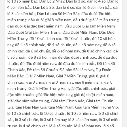
lô 10 số miền bắc, Dàn Lô 2 Nháy, Dàn lô 3 số, dàn lô 4 số, Dàn lô
4 số miền bắc, Dàn Lô 5 Số, dan lo 6 so, dàn lô 6 số miền bắc, dàn
lô 8 số miền bắc, Dàn Lô tám Số Miền Bắc, đầu đuôi đặc biệt
miền trung, đầu đuôi giải 8 miền nam, đầu đuôi giải 8 miền trung,
đầu đuôi giải đặc biệt miền nam, Đầu Đuôi Giải tám Miền Nam,
Đầu Đuôi Giải tám Miền Trung, Đầu Đuôi Miền Nam, Đầu Đuôi
Miền Trung, đề 10 số chính xác, đề 10 số chuẩn, đề 10 số hôm
nay, đề 4 số chính xác, đề 4 số chuẩn, đề 4 số hôm nay, đề 6 số
chính xác, đề 6 số chuẩn, đề 6 số hôm nay, đề 8 số chính xác, đề
8 số chuẩn, đề 8 số hôm nay, đề đầu đuôi chính xác, đề đầu đuôi
chuẩn, đề đầu đuôi hôm nay, đề đầu đuôi miền bắc, Đề tám Số
Chính Xác, Đề tám Số Chuẩn, Đề tám Số Hôm Nay, Dự Đoán
Miền Bắc, Giải 7 Miền Nam, Giải 7 Miền Trung, giải 8, giải 8
chính xác, giải 8 chuẩn, giải 8 hôm nay, giải 8 miền nam, giai 8
mien trung, Giải 8 Miền Trung Vip, giải đặc biệt chính xác, giải
đặc biệt chuẩn, giải đặc biệt hôm nay, giải đặc biệt miền nam,
giải đặc biệt miền trung, Giải tám Chính Xác, Giải tám Chuẩn,
Giải tám Hôm Nay, Giải tám Miền Nam, Giải tám Miền Trung Vip,
lô 10 số chính xác, lô 10 số chuẩn, lô 10 số hôm nay, lô 3 số chính
xác, lô 3 số chuẩn, lô 3 số hôm nay, lô 3 số miền nam, lô 3 số miền
trung, lô 4 số chính xác, lô 4 số chuẩn, lô 4 số hôm nay, lô 6 số