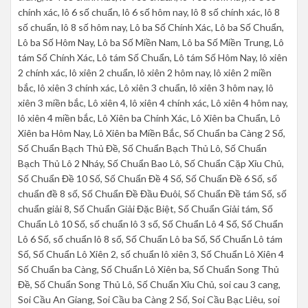
chính xác, lô 6 số chuẩn, lô 6 số hôm nay, lô 8 số chính xác, lô 8
số chuẩn, lô 8 số hôm nay, Lô ba Số Chính Xác, Lô ba Số Chuẩn,
Lô ba Số Hôm Nay, Lô ba Số Miền Nam, Lô ba Số Miền Trung, Lô
tám Số Chính Xác, Lô tám Số Chuẩn, Lô tám Số Hôm Nay, lô xiên
2 chính xác, lô xiên 2 chuẩn, lô xiên 2 hôm nay, lô xiên 2 miền
bắc, lô xiên 3 chính xác, Lô xiên 3 chuẩn, lô xiên 3 hôm nay, lô
xiên 3 miền bắc, Lô xiên 4, lô xiên 4 chính xác, Lô xiên 4 hôm nay,
lô xiên 4 miền bắc, Lô Xiên ba Chính Xác, Lô Xiên ba Chuẩn, Lô
Xiên ba Hôm Nay, Lô Xiên ba Miền Bắc, Số Chuẩn ba Càng 2 Số,
Số Chuẩn Bạch Thủ Đề, Số Chuẩn Bạch Thủ Lô, Số Chuẩn
Bạch Thủ Lô 2 Nháy, Số Chuẩn Bao Lô, Số Chuẩn Cặp Xỉu Chủ,
Số Chuẩn Đề 10 Số, Số Chuẩn Đề 4 Số, Số Chuẩn Đề 6 Số, số
chuẩn đề 8 số, Số Chuẩn Đề Đầu Đuôi, Số Chuẩn Đề tám Số, số
chuẩn giải 8, Số Chuẩn Giải Đặc Biệt, Số Chuẩn Giải tám, Số
Chuẩn Lô 10 Số, số chuẩn lô 3 số, Số Chuẩn Lô 4 Số, Số Chuẩn
Lô 6 Số, số chuẩn lô 8 số, Số Chuẩn Lô ba Số, Số Chuẩn Lô tám
Số, Số Chuẩn Lô Xiên 2, số chuẩn lô xiên 3, Số Chuẩn Lô Xiên 4
Số Chuẩn ba Càng, Số Chuẩn Lô Xiên ba, Số Chuẩn Song Thủ
Đề, Số Chuẩn Song Thủ Lô, Số Chuẩn Xỉu Chủ, soi cau 3 cang,
Soi Cầu An Giang, Soi Cầu ba Càng 2 Số, Soi Cầu Bạc Liêu, soi