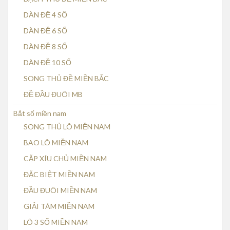
DÀN ĐỀ 4 SỐ
DÀN ĐỀ 6 SỐ
DÀN ĐỀ 8 SỐ
DÀN ĐỀ 10 SỐ
SONG THỦ ĐỀ MIỀN BẮC
ĐỀ ĐẦU ĐUÔI MB
Bắt số miền nam
SONG THỦ LÔ MIỀN NAM
BAO LÔ MIỀN NAM
CẶP XÍU CHỦ MIỀN NAM
ĐẶC BIỆT MIỀN NAM
ĐẦU ĐUÔI MIỀN NAM
GIẢI TÁM MIỀN NAM
LÔ 3 SỐ MIỀN NAM