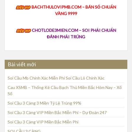
BACHTHULOVIPMB.COM – BÁN SỐ CHUẨN
VÀNG 9999
CHOTLODE3MIEN.COM – SOI PHẢI CHUẨN
ĐÁNH PHẢI TRÚNG
Bài viết mới
Soi Cầu Mb Chính Xác Miễn Phí Soi Cầu Lô Chính Xác
Cau XSMB – Thống Kê Cầu Bạch Thủ Miền Bắc Hôm Nay – Xổ
Số
Soi Cầu 3 Càng 3 Miền Tỷ Lệ Trúng 99%
Soi Cầu 3 Càng VIP Miền Bắc Miễn Phí – Dự Đoán 247
Soi Cầu 3 Càng VIP Miền Bắc Miễn Phí
SOI CẦU 3 CÀNG