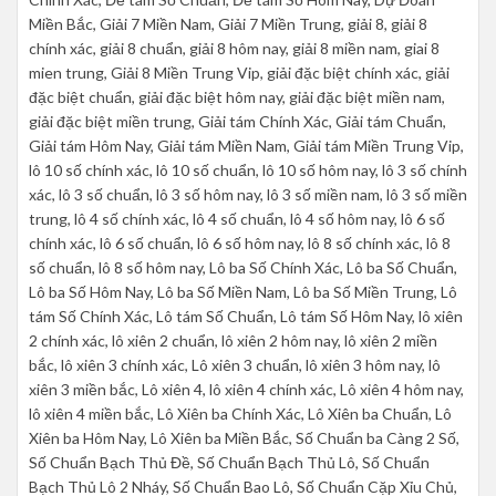
Miền Bắc, Giải 7 Miền Nam, Giải 7 Miền Trung, giải 8, giải 8
chính xác, giải 8 chuẩn, giải 8 hôm nay, giải 8 miền nam, giai 8
mien trung, Giải 8 Miền Trung Vip, giải đặc biệt chính xác, giải
đặc biệt chuẩn, giải đặc biệt hôm nay, giải đặc biệt miền nam,
giải đặc biệt miền trung, Giải tám Chính Xác, Giải tám Chuẩn,
Giải tám Hôm Nay, Giải tám Miền Nam, Giải tám Miền Trung Vip,
lô 10 số chính xác, lô 10 số chuẩn, lô 10 số hôm nay, lô 3 số chính
xác, lô 3 số chuẩn, lô 3 số hôm nay, lô 3 số miền nam, lô 3 số miền
trung, lô 4 số chính xác, lô 4 số chuẩn, lô 4 số hôm nay, lô 6 số
chính xác, lô 6 số chuẩn, lô 6 số hôm nay, lô 8 số chính xác, lô 8
số chuẩn, lô 8 số hôm nay, Lô ba Số Chính Xác, Lô ba Số Chuẩn,
Lô ba Số Hôm Nay, Lô ba Số Miền Nam, Lô ba Số Miền Trung, Lô
tám Số Chính Xác, Lô tám Số Chuẩn, Lô tám Số Hôm Nay, lô xiên
2 chính xác, lô xiên 2 chuẩn, lô xiên 2 hôm nay, lô xiên 2 miền
bắc, lô xiên 3 chính xác, Lô xiên 3 chuẩn, lô xiên 3 hôm nay, lô
xiên 3 miền bắc, Lô xiên 4, lô xiên 4 chính xác, Lô xiên 4 hôm nay,
lô xiên 4 miền bắc, Lô Xiên ba Chính Xác, Lô Xiên ba Chuẩn, Lô
Xiên ba Hôm Nay, Lô Xiên ba Miền Bắc, Số Chuẩn ba Càng 2 Số,
Số Chuẩn Bạch Thủ Đề, Số Chuẩn Bạch Thủ Lô, Số Chuẩn
Bạch Thủ Lô 2 Nháy, Số Chuẩn Bao Lô, Số Chuẩn Cặp Xỉu Chủ,