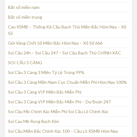
Bắt số miền nam
Bắt số miền trung
Cau XSMB – Thống Kê Cầu Bạch Thủ Miền Bắc Hôm Nay – Xổ
Số
Giờ Vàng Chốt Số Miền Bắc Hôm Nay – Xổ Số 666
Soi Cầu 24h – Soi Cầu 247 – Soi Cầu Bạch Thủ CHÍNH XÁC
SOI CẦU 3 CÀNG
Soi Cầu 3 Càng 3 Miền Tỷ Lệ Trúng 99%
Soi Cầu 3 Càng Miền Nam Cực Chuẩn Miễn Phí Hôm Nay 100%
Soi Cầu 3 Càng VIP Miền Bắc Miễn Phí
Soi Cầu 3 Càng VIP Miền Bắc Miễn Phí – Dự Đoán 247
Soi Cầu Mb Chính Xác Miễn Phí Soi Cầu Lô Chính Xác
Soi Cau Mb Rong Bach Kim
Soi Cầu Miền Bắc Chính Xác 100 – Cầu Lô XSMB Hôm Nay