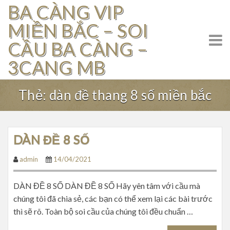
BA CÀNG VIP
Skip
to
MIỀN BẮC – SOI
content
CẦU BA CÀNG –
3CANG MB
Thẻ:
dàn đề thang 8 số miền bắc
DÀN ĐỀ 8 SỐ
admin
14/04/2021
DÀN ĐỀ 8 SỐ DÀN ĐỀ 8 SỐ Hãy yên tâm với cầu mà
chúng tôi đã chia sẻ, các bạn có thể xem lại các bài trước
thì sẽ rõ. Toàn bộ soi cầu của chúng tôi đều chuẩn …