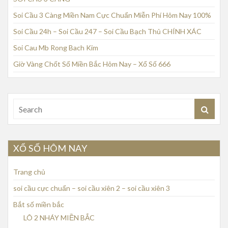
Soi Cầu 3 Càng Miền Nam Cực Chuẩn Miễn Phí Hôm Nay 100%
Soi Cầu 24h – Soi Cầu 247 – Soi Cầu Bạch Thủ CHÍNH XÁC
Soi Cau Mb Rong Bach Kim
Giờ Vàng Chốt Số Miền Bắc Hôm Nay – Xổ Số 666
XỔ SỐ HÔM NAY
Trang chủ
soi cầu cực chuẩn – soi cầu xiên 2 – soi cầu xiên 3
Bắt số miền bắc
LÔ 2 NHÁY MIỀN BẮC