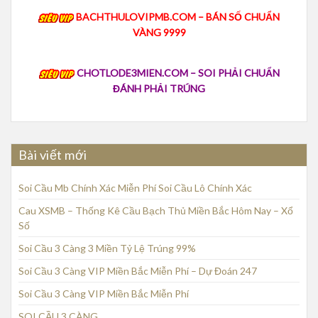
BACHTHULOVIPMB.COM – BÁN SỐ CHUẨN
VÀNG 9999
CHOTLODE3MIEN.COM – SOI PHẢI CHUẨN
ĐÁNH PHẢI TRÚNG
Bài viết mới
Soi Cầu Mb Chính Xác Miễn Phí Soi Cầu Lô Chính Xác
Cau XSMB – Thống Kê Cầu Bạch Thủ Miền Bắc Hôm Nay – Xổ
Số
Soi Cầu 3 Càng 3 Miền Tỷ Lệ Trúng 99%
Soi Cầu 3 Càng VIP Miền Bắc Miễn Phí – Dự Đoán 247
Soi Cầu 3 Càng VIP Miền Bắc Miễn Phí
SOI CẦU 3 CÀNG