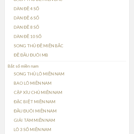
DÀN ĐỀ 4 SỐ
DÀN ĐỀ 6 SỐ
DÀN ĐỀ 8 SỐ
DÀN ĐỀ 10 SỐ
SONG THỦ ĐỀ MIỀN BẮC
ĐỀ ĐẦU ĐUÔI MB
Bắt số miền nam
SONG THỦ LÔ MIỀN NAM
BAO LÔ MIỀN NAM
CẶP XÍU CHỦ MIỀN NAM
ĐẶC BIỆT MIỀN NAM
ĐẦU ĐUÔI MIỀN NAM
GIẢI TÁM MIỀN NAM
LÔ 3 SỐ MIỀN NAM