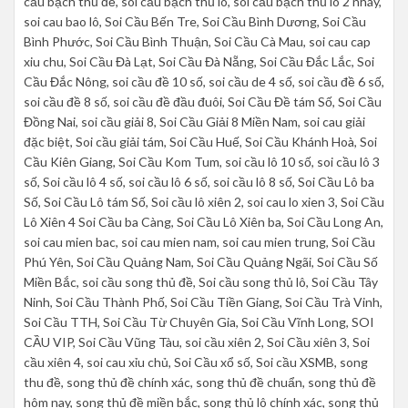
cầu bạch thủ đề, soi cầu bạch thủ lô, soi cầu bạch thủ lô 2 nháy,
soi cau bao lô, Soi Cầu Bến Tre, Soi Cầu Bình Dương, Soi Cầu
Bình Phước, Soi Cầu Bình Thuận, Soi Cầu Cà Mau, soi cau cap
xiu chu, Soi Cầu Đà Lạt, Soi Cầu Đà Nẵng, Soi Cầu Đắc Lắc, Soi
Cầu Đắc Nông, soi cầu đề 10 số, soi cầu de 4 số, soi cầu đề 6 số,
soi cầu đề 8 số, soi cầu đề đầu đuôi, Soi Cầu Đề tám Số, Soi Cầu
Đồng Nai, soi cầu giải 8, Soi Cầu Giải 8 Miền Nam, soi cau giải
đặc biệt, Soi cầu giải tám, Soi Cầu Huế, Soi Cầu Khánh Hoà, Soi
Cầu Kiên Giang, Soi Cầu Kom Tum, soi cầu lô 10 số, soi cầu lô 3
số, Soi cầu lô 4 số, soi cầu lô 6 số, soi cầu lô 8 số, Soi Cầu Lô ba
Số, Soi Cầu Lô tám Số, Soi cầu lô xiên 2, soi cau lo xien 3, Soi Cầu
Lô Xiên 4 Soi Cầu ba Càng, Soi Cầu Lô Xiên ba, Soi Cầu Long An,
soi cau mien bac, soi cau mien nam, soi cau mien trung, Soi Cầu
Phú Yên, Soi Cầu Quảng Nam, Soi Cầu Quảng Ngãi, Soi Cầu Số
Miền Bắc, soi cầu song thủ đề, Soi cầu song thủ lô, Soi Cầu Tây
Ninh, Soi Cầu Thành Phố, Soi Cầu Tiền Giang, Soi Cầu Trà Vinh,
Soi Cầu TTH, Soi Cầu Từ Chuyên Gia, Soi Cầu Vĩnh Long, SOI
CẦU VIP, Soi Cầu Vũng Tàu, soi cầu xiên 2, Soi Cầu xiên 3, Soi
cầu xiên 4, soi cau xỉu chủ, Soi Cầu xổ số, Soi cầu XSMB, song
thu đề, song thủ đề chính xác, song thủ đề chuẩn, song thủ đề
hôm nay, song thủ đề miền bắc, song thủ lô chính xác, song thủ