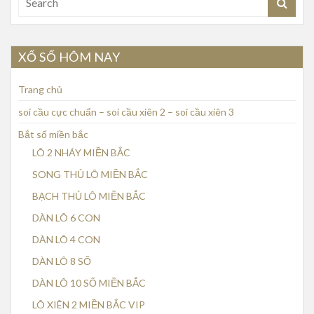
XỔ SỐ HÔM NAY
Trang chủ
soi cầu cực chuẩn – soi cầu xiên 2 – soi cầu xiên 3
Bắt số miền bắc
LÔ 2 NHÁY MIỀN BẮC
SONG THỦ LÔ MIỀN BẮC
BẠCH THỦ LÔ MIỀN BẮC
DÀN LÔ 6 CON
DÀN LÔ 4 CON
DÀN LÔ 8 SỐ
DÀN LÔ 10 SỐ MIỀN BẮC
LÔ XIÊN 2 MIỀN BẮC VIP