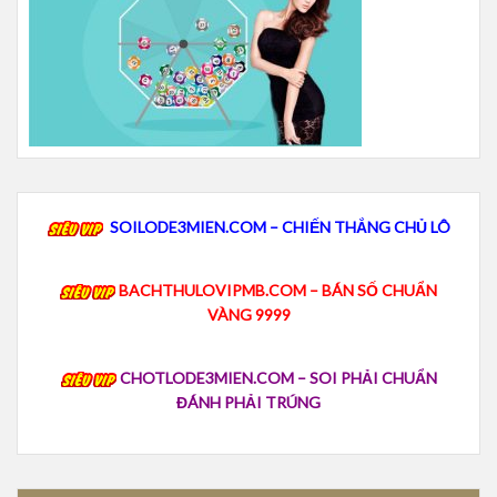
SOILODE3MIEN.COM – CHIẾN THẮNG CHỦ LÔ
BACHTHULOVIPMB.COM – BÁN SỐ CHUẨN
VÀNG 9999
CHOTLODE3MIEN.COM – SOI PHẢI CHUẨN
ĐÁNH PHẢI TRÚNG