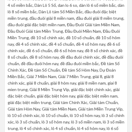
4 số miền bắc, Dàn Lô 5 Số, dan lo 6 so, dàn lô 6 số miền bắc, dàn
lô 8 số miền bắc, Dàn Lô tám Số Miền Bắc, đầu đuôi đặc biệt
miền trung, đầu đuôi giải 8 miền nam, đầu đuôi giải 8 miền trung,
đầu đuôi giải đặc biệt miền nam, Đầu Đuôi Giải tám Miền Nam,
Đầu Đuôi Giải tám Miền Trung, Đầu Đuôi Miền Nam, Đầu Đuôi
Miền Trung, đề 10 số chính xác, đề 10 số chuẩn, đề 10 số hôm
nay, đề 4 số chính xác, đề 4 số chuẩn, đề 4 số hôm nay, đề 6 số
chính xác, đề 6 số chuẩn, đề 6 số hôm nay, đề 8 số chính xác, đề
8 số chuẩn, đề 8 số hôm nay, đề đầu đuôi chính xác, đề đầu đuôi
chuẩn, đề đầu đuôi hôm nay, đề đầu đuôi miền bắc, Đề tám Số
Chính Xác, Đề tám Số Chuẩn, Đề tám Số Hôm Nay, Dự Đoán
Miền Bắc, Giải 7 Miền Nam, Giải 7 Miền Trung, giải 8, giải 8
chính xác, giải 8 chuẩn, giải 8 hôm nay, giải 8 miền nam, giai 8
mien trung, Giải 8 Miền Trung Vip, giải đặc biệt chính xác, giải
đặc biệt chuẩn, giải đặc biệt hôm nay, giải đặc biệt miền nam,
giải đặc biệt miền trung, Giải tám Chính Xác, Giải tám Chuẩn,
Giải tám Hôm Nay, Giải tám Miền Nam, Giải tám Miền Trung Vip,
lô 10 số chính xác, lô 10 số chuẩn, lô 10 số hôm nay, lô 3 số chính
xác, lô 3 số chuẩn, lô 3 số hôm nay, lô 3 số miền nam, lô 3 số miền
trung, lô 4 số chính xác, lô 4 số chuẩn, lô 4 số hôm nay, lô 6 số