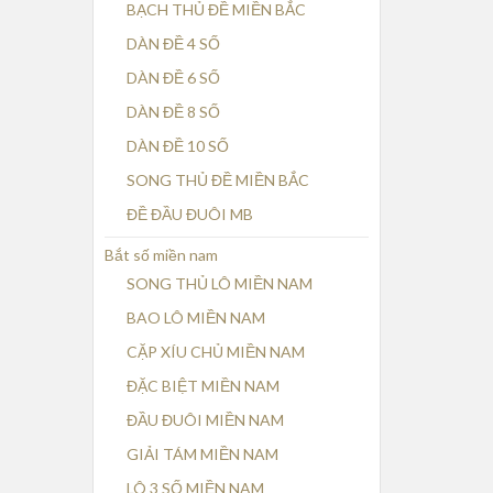
BẠCH THỦ ĐỀ MIỀN BẮC
DÀN ĐỀ 4 SỐ
DÀN ĐỀ 6 SỐ
DÀN ĐỀ 8 SỐ
DÀN ĐỀ 10 SỐ
SONG THỦ ĐỀ MIỀN BẮC
ĐỀ ĐẦU ĐUÔI MB
Bắt số miền nam
SONG THỦ LÔ MIỀN NAM
BAO LÔ MIỀN NAM
CẶP XÍU CHỦ MIỀN NAM
ĐẶC BIỆT MIỀN NAM
ĐẦU ĐUÔI MIỀN NAM
GIẢI TÁM MIỀN NAM
LÔ 3 SỐ MIỀN NAM