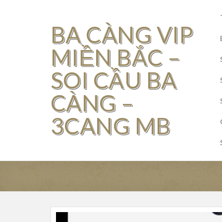
Skip
to
BA CÀNG VIP
content
MIỀN BẮC –
SOI CẦU BA
CÀNG –
3CANG MB