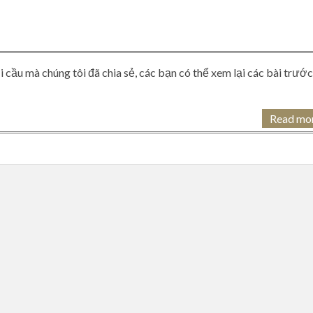
mà chúng tôi đã chia sẻ, các bạn có thể xem lại các bài trước 
Read mo