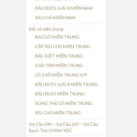
ĐẦU ĐUÔI GIẢI 8 MIỀN NAM
XÍU CHỦ MIỀN NAM
Bắt số miền trung
BAO LÔ MIỀN TRUNG
CẶP XÍU CHỦ MIỀN TRUNG
ĐẶC BIỆT MIỀN TRUNG
GIẢI TÁM MIỀN TRUNG
LÔ 3 SỐ MIỀN TRUNG VIP
ĐẦU ĐUÔI GIẢI 8 MIỀN TRUNG
ĐẦU ĐUÔI MIỀN TRUNG
SONG THỦ LÔ MIỀN TRUNG
XÍU CHỦ MIỀN TRUNG
Soi Cầu 24h – Soi Cầu 247 – Soi Cầu
Bạch Thủ CHÍNH XÁC