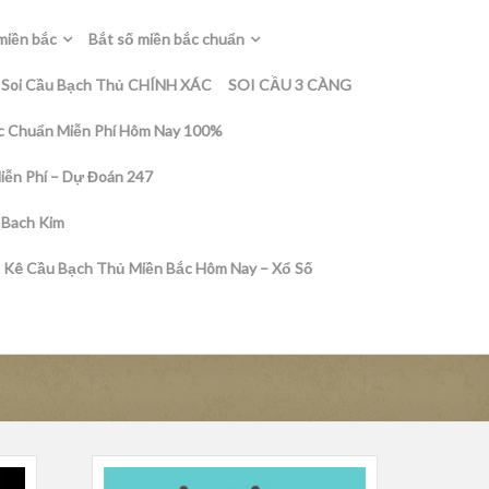
miền bắc
Bắt số miền bắc chuẩn
 – Soi Cầu Bạch Thủ CHÍNH XÁC
SOI CẦU 3 CÀNG
c Chuẩn Miễn Phí Hôm Nay 100%
iễn Phí – Dự Đoán 247
 Bach Kim
Kê Cầu Bạch Thủ Miền Bắc Hôm Nay – Xổ Số