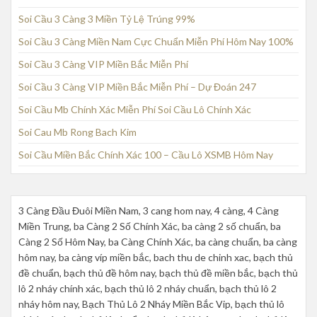
Soi Cầu 3 Càng 3 Miền Tỷ Lệ Trúng 99%
Soi Cầu 3 Càng Miền Nam Cực Chuẩn Miễn Phí Hôm Nay 100%
Soi Cầu 3 Càng VIP Miền Bắc Miễn Phí
Soi Cầu 3 Càng VIP Miền Bắc Miễn Phí – Dự Đoán 247
Soi Cầu Mb Chính Xác Miễn Phí Soi Cầu Lô Chính Xác
Soi Cau Mb Rong Bach Kim
Soi Cầu Miền Bắc Chính Xác 100 – Cầu Lô XSMB Hôm Nay
3 Càng Đầu Đuôi Miền Nam, 3 cang hom nay, 4 càng, 4 Càng
Miền Trung, ba Càng 2 Số Chính Xác, ba càng 2 số chuẩn, ba
Càng 2 Số Hôm Nay, ba Càng Chính Xác, ba càng chuẩn, ba càng
hôm nay, ba càng víp miền bắc, bach thu de chinh xac, bạch thủ
đề chuẩn, bạch thủ đề hôm nay, bạch thủ đề miền bắc, bạch thủ
lô 2 nháy chính xác, bạch thủ lô 2 nháy chuẩn, bạch thủ lô 2
nháy hôm nay, Bạch Thủ Lô 2 Nháy Miền Bắc Vip, bạch thủ lô