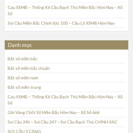
Cau XSMB – Thống Kê Cầu Bạch Thủ Miền Bắc Hôm Nay – Xổ
Số
Soi Cầu Miền Bắc Chính Xác 100 – Cầu Lô XSMB Hôm Nay
Danh mục
Bắt số miền bắc
Bắt số miền bắc chuẩn
Bắt số miền nam
Bắt số miền trung
Cau XSMB – Thống Kê Cầu Bạch Thủ Miền Bắc Hôm Nay – Xổ
Số
Giờ Vàng Chốt Số Miền Bắc Hôm Nay – Xổ Số 666
Soi Cầu 24h – Soi Cầu 247 – Soi Cầu Bạch Thủ CHÍNH XÁC
SOI CẦU 3 CÀNG