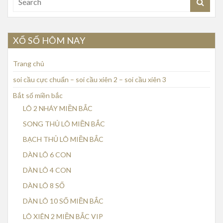
XỔ SỐ HÔM NAY
Trang chủ
soi cầu cực chuẩn – soi cầu xiên 2 – soi cầu xiên 3
Bắt số miền bắc
LÔ 2 NHÁY MIỀN BẮC
SONG THỦ LÔ MIỀN BẮC
BẠCH THỦ LÔ MIỀN BẮC
DÀN LÔ 6 CON
DÀN LÔ 4 CON
DÀN LÔ 8 SỐ
DÀN LÔ 10 SỐ MIỀN BẮC
LÔ XIÊN 2 MIỀN BẮC VIP