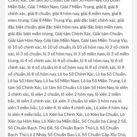
Miền Bắc, Giải 7 Miền Nam, Giải 7 Miền Trung, giải 8, giải 8
chính xác, giải 8 chuẩn, giải 8 hôm nay, giải 8 miền nam, giai 8
mien trung, Giải 8 Miền Trung Vip, giải đặc biệt chính xác, giải
đặc biệt chuẩn, giải đặc biệt hôm nay, giải đặc biệt miền nam,
giải đặc biệt miền trung, Giải tám Chính Xác, Giải tám Chuẩn,
Giải tám Hôm Nay, Giải tám Miền Nam, Giải tám Miền Trung Vip,
lô 10 số chính xác, lô 10 số chuẩn, lô 10 số hôm nay, lô 3 số chính
xác, lô 3 số chuẩn, lô 3 số hôm nay, lô 3 số miền nam, lô 3 số miền
trung, lô 4 số chính xác, lô 4 số chuẩn, lô 4 số hôm nay, lô 6 số
chính xác, lô 6 số chuẩn, lô 6 số hôm nay, lô 8 số chính xác, lô 8
số chuẩn, lô 8 số hôm nay, Lô ba Số Chính Xác, Lô ba Số Chuẩn,
Lô ba Số Hôm Nay, Lô ba Số Miền Nam, Lô ba Số Miền Trung, Lô
tám Số Chính Xác, Lô tám Số Chuẩn, Lô tám Số Hôm Nay, lô xiên
2 chính xác, lô xiên 2 chuẩn, lô xiên 2 hôm nay, lô xiên 2 miền
bắc, lô xiên 3 chính xác, Lô xiên 3 chuẩn, lô xiên 3 hôm nay, lô
xiên 3 miền bắc, Lô xiên 4, lô xiên 4 chính xác, Lô xiên 4 hôm nay,
lô xiên 4 miền bắc, Lô Xiên ba Chính Xác, Lô Xiên ba Chuẩn, Lô
Xiên ba Hôm Nay, Lô Xiên ba Miền Bắc, Số Chuẩn ba Càng 2 Số,
Số Chuẩn Bạch Thủ Đề, Số Chuẩn Bạch Thủ Lô, Số Chuẩn
Bạch Thủ Lô 2 Nháy, Số Chuẩn Bao Lô, Số Chuẩn Cặp Xỉu Chủ,