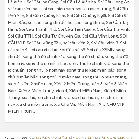
Lô Xiên 4 Soi Cầu ba Càng, Soi Cầu Lô Xiên ba, Soi Cầu Long An,
soi cau mien bac, soi cau mien nam, soi cau mien trung, Soi Cầu
Phú Yên, Soi Cầu Quảng Nam, Soi Cầu Quảng Ngãi, Soi Cầu Số
Miền Bắc, soi cầu song thủ đề, Soi cầu song thủ lô, Soi Cầu Tây
Ninh, Soi Cầu Thành Phố, Soi Cầu Tiền Giang, Soi Cầu Trà Vinh,
Soi Cầu TTH, Soi Cầu Từ Chuyên Gia, Soi Cầu Vĩnh Long, SOI
CẦU VIP, Soi Cầu Vũng Tàu, soi cầu xiên 2, Soi Cầu xiên 3, Soi
cầu xiên 4, soi cau xỉu chủ, Soi Cầu xổ số, Soi cầu XSMB, song
thu đề, song thủ đề chính xác, song thủ đề chuẩn, song thủ đề
hôm nay, song thủ đề miền bắc, song thủ lô chính xác, song thủ
lô chuẩn, song thủ lô hôm nay, song thủ lô kép miền bắc, song
thủ lô miền bắc, song thủ lô miền nam, song thu lo mien trung,
xien 2, xiên 2 miền nam, Xiên 2 Miền Trung, xiên 3, Xiên 3 Miền
Nam, Xiên 3 Miền Trung, xien 4, Xiên 4 Miền Nam, Xiên 4 Miền
Trung, xỉu chủ, xỉu chủ chính xác, xỉu chủ chuẩn, xỉu chủ hôm
nay, xíu chủ miền trung, Xíu Chủ Vip Miền Nam, XỈU CHỦ VIP
MIỀN TRUNG
Copyright © 2026
BA CÀNG VIP MIỀN BẮC – SOI CẦU BA CÀNG – 3CANG MB
.