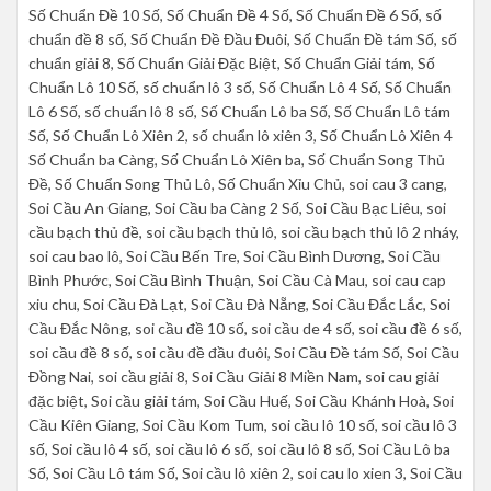
Số Chuẩn Đề 10 Số, Số Chuẩn Đề 4 Số, Số Chuẩn Đề 6 Số, số
chuẩn đề 8 số, Số Chuẩn Đề Đầu Đuôi, Số Chuẩn Đề tám Số, số
chuẩn giải 8, Số Chuẩn Giải Đặc Biệt, Số Chuẩn Giải tám, Số
Chuẩn Lô 10 Số, số chuẩn lô 3 số, Số Chuẩn Lô 4 Số, Số Chuẩn
Lô 6 Số, số chuẩn lô 8 số, Số Chuẩn Lô ba Số, Số Chuẩn Lô tám
Số, Số Chuẩn Lô Xiên 2, số chuẩn lô xiên 3, Số Chuẩn Lô Xiên 4
Số Chuẩn ba Càng, Số Chuẩn Lô Xiên ba, Số Chuẩn Song Thủ
Đề, Số Chuẩn Song Thủ Lô, Số Chuẩn Xỉu Chủ, soi cau 3 cang,
Soi Cầu An Giang, Soi Cầu ba Càng 2 Số, Soi Cầu Bạc Liêu, soi
cầu bạch thủ đề, soi cầu bạch thủ lô, soi cầu bạch thủ lô 2 nháy,
soi cau bao lô, Soi Cầu Bến Tre, Soi Cầu Bình Dương, Soi Cầu
Bình Phước, Soi Cầu Bình Thuận, Soi Cầu Cà Mau, soi cau cap
xiu chu, Soi Cầu Đà Lạt, Soi Cầu Đà Nẵng, Soi Cầu Đắc Lắc, Soi
Cầu Đắc Nông, soi cầu đề 10 số, soi cầu de 4 số, soi cầu đề 6 số,
soi cầu đề 8 số, soi cầu đề đầu đuôi, Soi Cầu Đề tám Số, Soi Cầu
Đồng Nai, soi cầu giải 8, Soi Cầu Giải 8 Miền Nam, soi cau giải
đặc biệt, Soi cầu giải tám, Soi Cầu Huế, Soi Cầu Khánh Hoà, Soi
Cầu Kiên Giang, Soi Cầu Kom Tum, soi cầu lô 10 số, soi cầu lô 3
số, Soi cầu lô 4 số, soi cầu lô 6 số, soi cầu lô 8 số, Soi Cầu Lô ba
Số, Soi Cầu Lô tám Số, Soi cầu lô xiên 2, soi cau lo xien 3, Soi Cầu