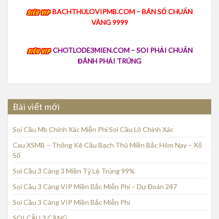
BACHTHULOVIPMB.COM – BÁN SỐ CHUẨN
VÀNG 9999
CHOTLODE3MIEN.COM – SOI PHẢI CHUẨN
ĐÁNH PHẢI TRÚNG
Bài viết mới
Soi Cầu Mb Chính Xác Miễn Phí Soi Cầu Lô Chính Xác
Cau XSMB – Thống Kê Cầu Bạch Thủ Miền Bắc Hôm Nay – Xổ
Số
Soi Cầu 3 Càng 3 Miền Tỷ Lệ Trúng 99%
Soi Cầu 3 Càng VIP Miền Bắc Miễn Phí – Dự Đoán 247
Soi Cầu 3 Càng VIP Miền Bắc Miễn Phí
SOI CẦU 3 CÀNG