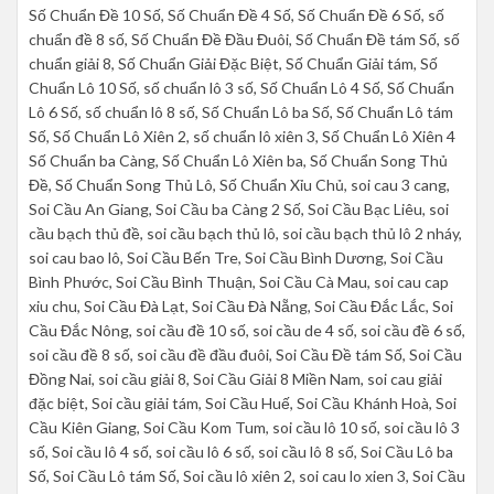
Số Chuẩn Đề 10 Số, Số Chuẩn Đề 4 Số, Số Chuẩn Đề 6 Số, số
chuẩn đề 8 số, Số Chuẩn Đề Đầu Đuôi, Số Chuẩn Đề tám Số, số
chuẩn giải 8, Số Chuẩn Giải Đặc Biệt, Số Chuẩn Giải tám, Số
Chuẩn Lô 10 Số, số chuẩn lô 3 số, Số Chuẩn Lô 4 Số, Số Chuẩn
Lô 6 Số, số chuẩn lô 8 số, Số Chuẩn Lô ba Số, Số Chuẩn Lô tám
Số, Số Chuẩn Lô Xiên 2, số chuẩn lô xiên 3, Số Chuẩn Lô Xiên 4
Số Chuẩn ba Càng, Số Chuẩn Lô Xiên ba, Số Chuẩn Song Thủ
Đề, Số Chuẩn Song Thủ Lô, Số Chuẩn Xỉu Chủ, soi cau 3 cang,
Soi Cầu An Giang, Soi Cầu ba Càng 2 Số, Soi Cầu Bạc Liêu, soi
cầu bạch thủ đề, soi cầu bạch thủ lô, soi cầu bạch thủ lô 2 nháy,
soi cau bao lô, Soi Cầu Bến Tre, Soi Cầu Bình Dương, Soi Cầu
Bình Phước, Soi Cầu Bình Thuận, Soi Cầu Cà Mau, soi cau cap
xiu chu, Soi Cầu Đà Lạt, Soi Cầu Đà Nẵng, Soi Cầu Đắc Lắc, Soi
Cầu Đắc Nông, soi cầu đề 10 số, soi cầu de 4 số, soi cầu đề 6 số,
soi cầu đề 8 số, soi cầu đề đầu đuôi, Soi Cầu Đề tám Số, Soi Cầu
Đồng Nai, soi cầu giải 8, Soi Cầu Giải 8 Miền Nam, soi cau giải
đặc biệt, Soi cầu giải tám, Soi Cầu Huế, Soi Cầu Khánh Hoà, Soi
Cầu Kiên Giang, Soi Cầu Kom Tum, soi cầu lô 10 số, soi cầu lô 3
số, Soi cầu lô 4 số, soi cầu lô 6 số, soi cầu lô 8 số, Soi Cầu Lô ba
Số, Soi Cầu Lô tám Số, Soi cầu lô xiên 2, soi cau lo xien 3, Soi Cầu