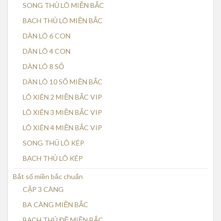
SONG THỦ LÔ MIỀN BẮC
BẠCH THỦ LÔ MIỀN BẮC
DÀN LÔ 6 CON
DÀN LÔ 4 CON
DÀN LÔ 8 SỐ
DÀN LÔ 10 SỐ MIỀN BẮC
LÔ XIÊN 2 MIỀN BẮC VIP
LÔ XIÊN 3 MIỀN BẮC VIP
LÔ XIÊN 4 MIỀN BẮC VIP
SONG THỦ LÔ KÉP
BẠCH THỦ LÔ KÉP
Bắt số miền bắc chuẩn
CẶP 3 CÀNG
BA CÀNG MIỀN BẮC
BẠCH THỦ ĐỀ MIỀN BẮC