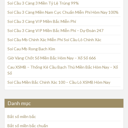
Soi Cầu 3 Càng 3 Miền Tỷ Lệ Trúng 99%
Soi Cầu 3 Càng Miền Nam Cực Chuẩn Miễn Phí Hôm Nay 100%
Soi Cầu 3 Càng VIP Miền Bắc Miễn Phí
Soi Cầu 3 Càng VIP Miền Bắc Miễn Phí – Dự Đoán 247
Soi Cầu Mb Chính Xác Miễn Phí Soi Cầu Lô Chính Xác
Soi Cau Mb Rong Bach Kim
Giờ Vàng Chốt Số Miền Bắc Hôm Nay – Xổ Số 666
Cau XSMB – Thống Kê Cầu Bạch Thủ Miền Bắc Hôm Nay – Xổ
Số
Soi Cầu Miền Bắc Chính Xác 100 – Cầu Lô XSMB Hôm Nay
Danh mục
Bắt số miền bắc
Bắt số miền bắc chuẩn