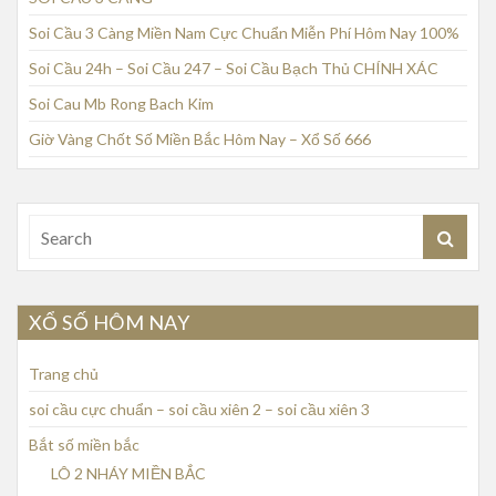
Soi Cầu 3 Càng Miền Nam Cực Chuẩn Miễn Phí Hôm Nay 100%
Soi Cầu 24h – Soi Cầu 247 – Soi Cầu Bạch Thủ CHÍNH XÁC
Soi Cau Mb Rong Bach Kim
Giờ Vàng Chốt Số Miền Bắc Hôm Nay – Xổ Số 666
XỔ SỐ HÔM NAY
Trang chủ
soi cầu cực chuẩn – soi cầu xiên 2 – soi cầu xiên 3
Bắt số miền bắc
LÔ 2 NHÁY MIỀN BẮC