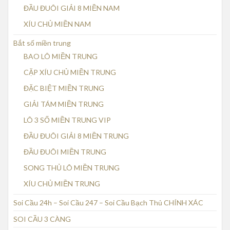
ĐẦU ĐUÔI GIẢI 8 MIỀN NAM
XÍU CHỦ MIỀN NAM
Bắt số miền trung
BAO LÔ MIỀN TRUNG
CẶP XÍU CHỦ MIỀN TRUNG
ĐẶC BIỆT MIỀN TRUNG
GIẢI TÁM MIỀN TRUNG
LÔ 3 SỐ MIỀN TRUNG VIP
ĐẦU ĐUÔI GIẢI 8 MIỀN TRUNG
ĐẦU ĐUÔI MIỀN TRUNG
SONG THỦ LÔ MIỀN TRUNG
XÍU CHỦ MIỀN TRUNG
Soi Cầu 24h – Soi Cầu 247 – Soi Cầu Bạch Thủ CHÍNH XÁC
SOI CẦU 3 CÀNG