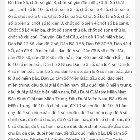
Đề tám Số, chốt số giải 8, chốt số giải đặc biệt, Chốt Số Giải
tám, chốt số lô 10 số, chốt số lô 3 số, chốt số lô 4 số, chốt số lô
6 số, chốt số lô 8 số, Chốt Số Lô ba Số, Chốt Số Lô tám Số, chốt
số lô xiên 2, chốt số lô xiên 3, chốt số lô xiên 4 chốt số ba càng,
Chốt Số Lô Xiên ba, chốt số song thủ đề, chốt số song thủ lô,
chốt số xỉu chủ, Chuyên Gia Soi Cầu, dàn đề 10 số miền bắc,
Dàn Đề 12 Số, dan đề 2 số, Dàn Đề 3 Số, Dàn Đề 30 Số, Dàn đề 4
SỐ, dàn đề 4 số miền bắc, dàn đề 6 số, Dàn đề 6 số miền Bắc,
dàn đề 8 số, dàn đề 8 số miền bắc, Dàn Đề tám Số Miền Bắc, dàn
lô 10 số miền bắc, Dàn Lô 2 Nháy, Dàn lô 3 số, dàn lô 4 số, Dàn lô
4 số miền bắc, Dàn Lô 5 Số, dan lo 6 so, dàn lô 6 số miền bắc, dàn
lô 8 số miền bắc, Dàn Lô tám Số Miền Bắc, đầu đuôi đặc biệt
miền trung, đầu đuôi giải 8 miền nam, đầu đuôi giải 8 miền trung,
đầu đuôi giải đặc biệt miền nam, Đầu Đuôi Giải tám Miền Nam,
Đầu Đuôi Giải tám Miền Trung, Đầu Đuôi Miền Nam, Đầu Đuôi
Miền Trung, đề 10 số chính xác, đề 10 số chuẩn, đề 10 số hôm
nay, đề 4 số chính xác, đề 4 số chuẩn, đề 4 số hôm nay, đề 6 số
chính xác, đề 6 số chuẩn, đề 6 số hôm nay, đề 8 số chính xác, đề
8 số chuẩn, đề 8 số hôm nay, đề đầu đuôi chính xác, đề đầu đuôi
chuẩn, đề đầu đuôi hôm nay, đề đầu đuôi miền bắc, Đề tám Số
Chính Xác, Đề tám Số Chuẩn, Đề tám Số Hôm Nay, Dự Đoán