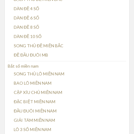
DÀN ĐỀ 4 SỐ
DÀN ĐỀ 6 SỐ
DÀN ĐỀ 8 SỐ
DÀN ĐỀ 10 SỐ
SONG THỦ ĐỀ MIỀN BẮC
ĐỀ ĐẦU ĐUÔI MB
Bắt số miền nam
SONG THỦ LÔ MIỀN NAM
BAO LÔ MIỀN NAM
CẶP XÍU CHỦ MIỀN NAM
ĐẶC BIỆT MIỀN NAM
ĐẦU ĐUÔI MIỀN NAM
GIẢI TÁM MIỀN NAM
LÔ 3 SỐ MIỀN NAM