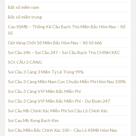
Bắt số miền nam
Bắt số miền trung
Cau XSMB – Thống Kê Cầu Bạch Thủ Miền Bắc Hôm Nay – Xổ
Số
Giờ Vàng Chốt Số Miền Bắc Hôm Nay – Xổ Số 666
Soi Cầu 24h – Soi Cầu 247 – Soi Cầu Bạch Thủ CHÍNH XÁC
SOI CẦU 3 CÀNG
Soi Cầu 3 Càng 3 Miền Tỷ Lệ Trúng 99%
Soi Cầu 3 Càng Miền Nam Cực Chuẩn Miễn Phí Hôm Nay 100%
Soi Cầu 3 Càng VIP Miền Bắc Miễn Phí
Soi Cầu 3 Càng VIP Miền Bắc Miễn Phí – Dự Đoán 247
Soi Cầu Mb Chính Xác Miễn Phí Soi Cầu Lô Chính Xác
Soi Cau Mb Rong Bach Kim
Soi Cầu Miền Bắc Chính Xác 100 – Cầu Lô XSMB Hôm Nay