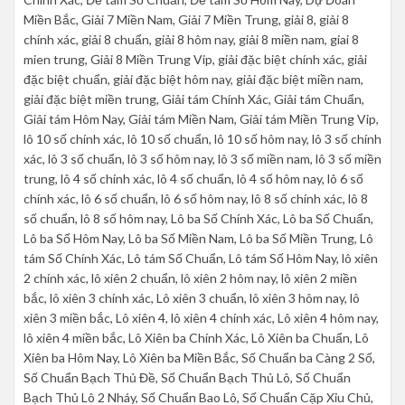
Miền Bắc, Giải 7 Miền Nam, Giải 7 Miền Trung, giải 8, giải 8
chính xác, giải 8 chuẩn, giải 8 hôm nay, giải 8 miền nam, giai 8
mien trung, Giải 8 Miền Trung Vip, giải đặc biệt chính xác, giải
đặc biệt chuẩn, giải đặc biệt hôm nay, giải đặc biệt miền nam,
giải đặc biệt miền trung, Giải tám Chính Xác, Giải tám Chuẩn,
Giải tám Hôm Nay, Giải tám Miền Nam, Giải tám Miền Trung Vip,
lô 10 số chính xác, lô 10 số chuẩn, lô 10 số hôm nay, lô 3 số chính
xác, lô 3 số chuẩn, lô 3 số hôm nay, lô 3 số miền nam, lô 3 số miền
trung, lô 4 số chính xác, lô 4 số chuẩn, lô 4 số hôm nay, lô 6 số
chính xác, lô 6 số chuẩn, lô 6 số hôm nay, lô 8 số chính xác, lô 8
số chuẩn, lô 8 số hôm nay, Lô ba Số Chính Xác, Lô ba Số Chuẩn,
Lô ba Số Hôm Nay, Lô ba Số Miền Nam, Lô ba Số Miền Trung, Lô
tám Số Chính Xác, Lô tám Số Chuẩn, Lô tám Số Hôm Nay, lô xiên
2 chính xác, lô xiên 2 chuẩn, lô xiên 2 hôm nay, lô xiên 2 miền
bắc, lô xiên 3 chính xác, Lô xiên 3 chuẩn, lô xiên 3 hôm nay, lô
xiên 3 miền bắc, Lô xiên 4, lô xiên 4 chính xác, Lô xiên 4 hôm nay,
lô xiên 4 miền bắc, Lô Xiên ba Chính Xác, Lô Xiên ba Chuẩn, Lô
Xiên ba Hôm Nay, Lô Xiên ba Miền Bắc, Số Chuẩn ba Càng 2 Số,
Số Chuẩn Bạch Thủ Đề, Số Chuẩn Bạch Thủ Lô, Số Chuẩn
Bạch Thủ Lô 2 Nháy, Số Chuẩn Bao Lô, Số Chuẩn Cặp Xỉu Chủ,