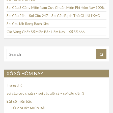
Soi Cầu 3 Càng Miền Nam Cực Chuẩn Miễn Phí Hôm Nay 100%
Soi Cầu 24h – Soi Cầu 247 – Soi Cầu Bạch Thủ CHÍNH XÁC
Soi Cau Mb Rong Bach Kim
Giờ Vàng Chốt Số Miền Bắc Hôm Nay – Xổ Số 666
XỔ SỐ HÔM NAY
Trang chủ
soi cầu cực chuẩn – soi cầu xiên 2 – soi cầu xiên 3
Bắt số miền bắc
LÔ 2 NHÁY MIỀN BẮC