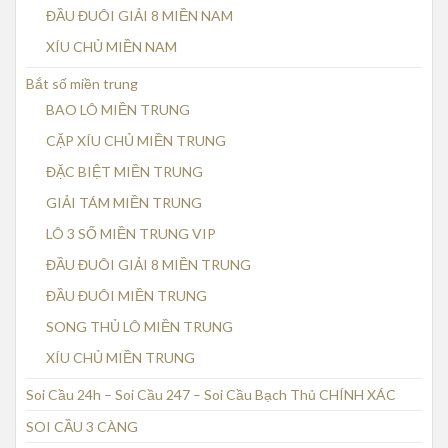
ĐẦU ĐUÔI GIẢI 8 MIỀN NAM
XÍU CHỦ MIỀN NAM
Bắt số miền trung
BAO LÔ MIỀN TRUNG
CẶP XÍU CHỦ MIỀN TRUNG
ĐẶC BIỆT MIỀN TRUNG
GIẢI TÁM MIỀN TRUNG
LÔ 3 SỐ MIỀN TRUNG VIP
ĐẦU ĐUÔI GIẢI 8 MIỀN TRUNG
ĐẦU ĐUÔI MIỀN TRUNG
SONG THỦ LÔ MIỀN TRUNG
XÍU CHỦ MIỀN TRUNG
Soi Cầu 24h – Soi Cầu 247 – Soi Cầu Bạch Thủ CHÍNH XÁC
SOI CẦU 3 CÀNG