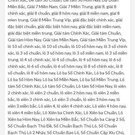
Miền Bắc, Giải 7 Miền Nam, Giải 7 Miền Trung, giải 8, giải 8
chính xác, giải 8 chuẩn, giải 8 hôm nay, giải 8 miền nam, giai 8
mien trung, Giải 8 Miền Trung Vip, giải đặc biệt chính xác, giải
đặc biệt chuẩn, giải đặc biệt hôm nay, giải đặc biệt miền nam,
giải đặc biệt miền trung, Giải tám Chính Xác, Giải tám Chuẩn,
Giải tám Hôm Nay, Giải tám Miền Nam, Giải tám Miền Trung Vip,
lô 10 số chính xác, lô 10 số chuẩn, lô 10 số hôm nay, lô 3 số chính
xác, lô 3 số chuẩn, lô 3 số hôm nay, lô 3 số miền nam, lô 3 số miền
trung, lô 4 số chính xác, lô 4 số chuẩn, lô 4 số hôm nay, lô 6 số
chính xác, lô 6 số chuẩn, lô 6 số hôm nay, lô 8 số chính xác, lô 8
số chuẩn, lô 8 số hôm nay, Lô ba Số Chính Xác, Lô ba Số Chuẩn,
Lô ba Số Hôm Nay, Lô ba Số Miền Nam, Lô ba Số Miền Trung, Lô
tám Số Chính Xác, Lô tám Số Chuẩn, Lô tám Số Hôm Nay, lô xiên
2 chính xác, lô xiên 2 chuẩn, lô xiên 2 hôm nay, lô xiên 2 miền
bắc, lô xiên 3 chính xác, Lô xiên 3 chuẩn, lô xiên 3 hôm nay, lô
xiên 3 miền bắc, Lô xiên 4, lô xiên 4 chính xác, Lô xiên 4 hôm nay,
lô xiên 4 miền bắc, Lô Xiên ba Chính Xác, Lô Xiên ba Chuẩn, Lô
Xiên ba Hôm Nay, Lô Xiên ba Miền Bắc, Số Chuẩn ba Càng 2 Số,
Số Chuẩn Bạch Thủ Đề, Số Chuẩn Bạch Thủ Lô, Số Chuẩn
Bạch Thủ Lô 2 Nháy, Số Chuẩn Bao Lô, Số Chuẩn Cặp Xỉu Chủ,