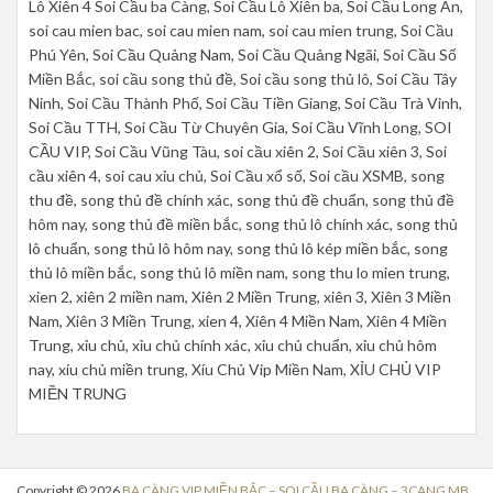
Lô Xiên 4 Soi Cầu ba Càng, Soi Cầu Lô Xiên ba, Soi Cầu Long An,
soi cau mien bac, soi cau mien nam, soi cau mien trung, Soi Cầu
Phú Yên, Soi Cầu Quảng Nam, Soi Cầu Quảng Ngãi, Soi Cầu Số
Miền Bắc, soi cầu song thủ đề, Soi cầu song thủ lô, Soi Cầu Tây
Ninh, Soi Cầu Thành Phố, Soi Cầu Tiền Giang, Soi Cầu Trà Vinh,
Soi Cầu TTH, Soi Cầu Từ Chuyên Gia, Soi Cầu Vĩnh Long, SOI
CẦU VIP, Soi Cầu Vũng Tàu, soi cầu xiên 2, Soi Cầu xiên 3, Soi
cầu xiên 4, soi cau xỉu chủ, Soi Cầu xổ số, Soi cầu XSMB, song
thu đề, song thủ đề chính xác, song thủ đề chuẩn, song thủ đề
hôm nay, song thủ đề miền bắc, song thủ lô chính xác, song thủ
lô chuẩn, song thủ lô hôm nay, song thủ lô kép miền bắc, song
thủ lô miền bắc, song thủ lô miền nam, song thu lo mien trung,
xien 2, xiên 2 miền nam, Xiên 2 Miền Trung, xiên 3, Xiên 3 Miền
Nam, Xiên 3 Miền Trung, xien 4, Xiên 4 Miền Nam, Xiên 4 Miền
Trung, xỉu chủ, xỉu chủ chính xác, xỉu chủ chuẩn, xỉu chủ hôm
nay, xíu chủ miền trung, Xíu Chủ Vip Miền Nam, XỈU CHỦ VIP
MIỀN TRUNG
Copyright © 2026
BA CÀNG VIP MIỀN BẮC – SOI CẦU BA CÀNG – 3CANG MB
.