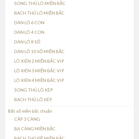
SONG THỦ LÔ MIỀN BẮC
BẠCH THỦ LÔ MIỀN BẮC
DÀN LÔ 6 CON
DÀN LÔ 4 CON
DÀN LÔ 8 SỐ
DÀN LÔ 10 SỐ MIỀN BẮC
LÔ XIÊN 2 MIỀN BẮC VIP
LÔ XIÊN 3 MIỀN BẮC VIP
LÔ XIÊN 4 MIỀN BẮC VIP
SONG THỦ LÔ KÉP
BẠCH THỦ LÔ KÉP
Bắt số miền bắc chuẩn
CẶP 3 CÀNG
BA CÀNG MIỀN BẮC
BẠCH THỦ ĐỀ MIỀN BẮC