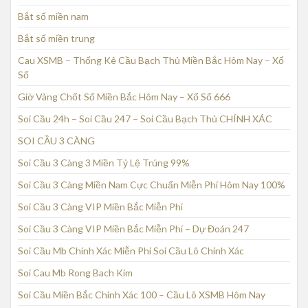
Bắt số miền nam
Bắt số miền trung
Cau XSMB – Thống Kê Cầu Bạch Thủ Miền Bắc Hôm Nay – Xổ
Số
Giờ Vàng Chốt Số Miền Bắc Hôm Nay – Xổ Số 666
Soi Cầu 24h – Soi Cầu 247 – Soi Cầu Bạch Thủ CHÍNH XÁC
SOI CẦU 3 CÀNG
Soi Cầu 3 Càng 3 Miền Tỷ Lệ Trúng 99%
Soi Cầu 3 Càng Miền Nam Cực Chuẩn Miễn Phí Hôm Nay 100%
Soi Cầu 3 Càng VIP Miền Bắc Miễn Phí
Soi Cầu 3 Càng VIP Miền Bắc Miễn Phí – Dự Đoán 247
Soi Cầu Mb Chính Xác Miễn Phí Soi Cầu Lô Chính Xác
Soi Cau Mb Rong Bach Kim
Soi Cầu Miền Bắc Chính Xác 100 – Cầu Lô XSMB Hôm Nay