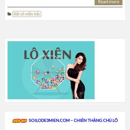
Read more
Bắt số miền bắc
SOILODE3MIEN.COM – CHIẾN THẮNG CHỦ LÔ