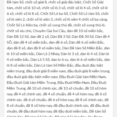
Đề tám Số, chốt số giải 8, chốt số giải đặc biệt, Chốt Số Giải
tám, chốt số lô 10 số, chốt số lô 3 số, chốt số lô 4 số, chốt số lô
6 số, chốt số lô 8 số, Chốt Số Lô ba Số, Chốt Số Lô tám Số, chốt
số lô xiên 2, chốt số lô xiên 3, chốt số lô xiên 4 chốt số ba càng,
Chốt Số Lô Xiên ba, chốt số song thủ đề, chốt số song thủ lô,
chốt số xỉu chủ, Chuyên Gia Soi Cầu, dàn đề 10 số miền bắc,
Dàn Đề 12 Số, dan đề 2 số, Dàn Đề 3 Số, Dàn Đề 30 Số, Dàn đề 4
SỐ, dàn đề 4 số miền bắc, dàn đề 6 số, Dàn đề 6 số miền Bắc,
dàn đề 8 số, dàn đề 8 số miền bắc, Dàn Đề tám Số Miền Bắc, dàn
lô 10 số miền bắc, Dàn Lô 2 Nháy, Dàn lô 3 số, dàn lô 4 số, Dàn lô
4 số miền bắc, Dàn Lô 5 Số, dan lo 6 so, dàn lô 6 số miền bắc, dàn
lô 8 số miền bắc, Dàn Lô tám Số Miền Bắc, đầu đuôi đặc biệt
miền trung, đầu đuôi giải 8 miền nam, đầu đuôi giải 8 miền trung,
đầu đuôi giải đặc biệt miền nam, Đầu Đuôi Giải tám Miền Nam,
Đầu Đuôi Giải tám Miền Trung, Đầu Đuôi Miền Nam, Đầu Đuôi
Miền Trung, đề 10 số chính xác, đề 10 số chuẩn, đề 10 số hôm
nay, đề 4 số chính xác, đề 4 số chuẩn, đề 4 số hôm nay, đề 6 số
chính xác, đề 6 số chuẩn, đề 6 số hôm nay, đề 8 số chính xác, đề
8 số chuẩn, đề 8 số hôm nay, đề đầu đuôi chính xác, đề đầu đuôi
chuẩn, đề đầu đuôi hôm nay, đề đầu đuôi miền bắc, Đề tám Số
Chính Xác, Đề tám Số Chuẩn, Đề tám Số Hôm Nay, Dự Đoán