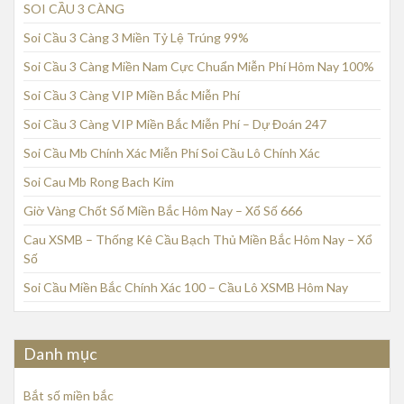
SOI CẦU 3 CÀNG
Soi Cầu 3 Càng 3 Miền Tỷ Lệ Trúng 99%
Soi Cầu 3 Càng Miền Nam Cực Chuẩn Miễn Phí Hôm Nay 100%
Soi Cầu 3 Càng VIP Miền Bắc Miễn Phí
Soi Cầu 3 Càng VIP Miền Bắc Miễn Phí – Dự Đoán 247
Soi Cầu Mb Chính Xác Miễn Phí Soi Cầu Lô Chính Xác
Soi Cau Mb Rong Bach Kim
Giờ Vàng Chốt Số Miền Bắc Hôm Nay – Xổ Số 666
Cau XSMB – Thống Kê Cầu Bạch Thủ Miền Bắc Hôm Nay – Xổ
Số
Soi Cầu Miền Bắc Chính Xác 100 – Cầu Lô XSMB Hôm Nay
Danh mục
Bắt số miền bắc