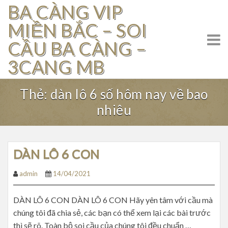
BA CÀNG VIP
Skip
to
MIỀN BẮC – SOI
content
CẦU BA CÀNG –
3CANG MB
Thẻ:
dàn lô 6 số hôm nay về bao
nhiêu
DÀN LÔ 6 CON
admin
14/04/2021
DÀN LÔ 6 CON DÀN LÔ 6 CON Hãy yên tâm với cầu mà
chúng tôi đã chia sẻ, các bạn có thể xem lại các bài trước
thì sẽ rõ. Toàn bộ soi cầu của chúng tôi đều chuẩn …