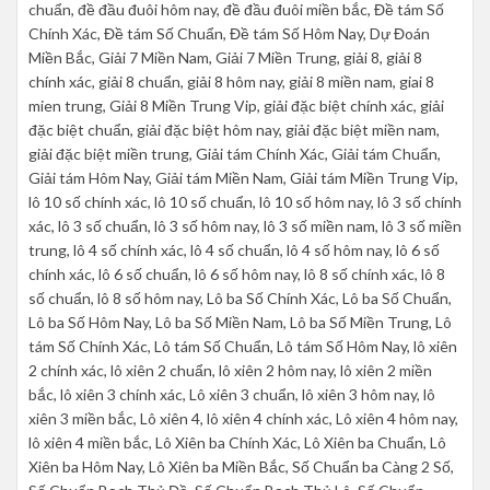
chuẩn, đề đầu đuôi hôm nay, đề đầu đuôi miền bắc, Đề tám Số
Chính Xác, Đề tám Số Chuẩn, Đề tám Số Hôm Nay, Dự Đoán
Miền Bắc, Giải 7 Miền Nam, Giải 7 Miền Trung, giải 8, giải 8
chính xác, giải 8 chuẩn, giải 8 hôm nay, giải 8 miền nam, giai 8
mien trung, Giải 8 Miền Trung Vip, giải đặc biệt chính xác, giải
đặc biệt chuẩn, giải đặc biệt hôm nay, giải đặc biệt miền nam,
giải đặc biệt miền trung, Giải tám Chính Xác, Giải tám Chuẩn,
Giải tám Hôm Nay, Giải tám Miền Nam, Giải tám Miền Trung Vip,
lô 10 số chính xác, lô 10 số chuẩn, lô 10 số hôm nay, lô 3 số chính
xác, lô 3 số chuẩn, lô 3 số hôm nay, lô 3 số miền nam, lô 3 số miền
trung, lô 4 số chính xác, lô 4 số chuẩn, lô 4 số hôm nay, lô 6 số
chính xác, lô 6 số chuẩn, lô 6 số hôm nay, lô 8 số chính xác, lô 8
số chuẩn, lô 8 số hôm nay, Lô ba Số Chính Xác, Lô ba Số Chuẩn,
Lô ba Số Hôm Nay, Lô ba Số Miền Nam, Lô ba Số Miền Trung, Lô
tám Số Chính Xác, Lô tám Số Chuẩn, Lô tám Số Hôm Nay, lô xiên
2 chính xác, lô xiên 2 chuẩn, lô xiên 2 hôm nay, lô xiên 2 miền
bắc, lô xiên 3 chính xác, Lô xiên 3 chuẩn, lô xiên 3 hôm nay, lô
xiên 3 miền bắc, Lô xiên 4, lô xiên 4 chính xác, Lô xiên 4 hôm nay,
lô xiên 4 miền bắc, Lô Xiên ba Chính Xác, Lô Xiên ba Chuẩn, Lô
Xiên ba Hôm Nay, Lô Xiên ba Miền Bắc, Số Chuẩn ba Càng 2 Số,