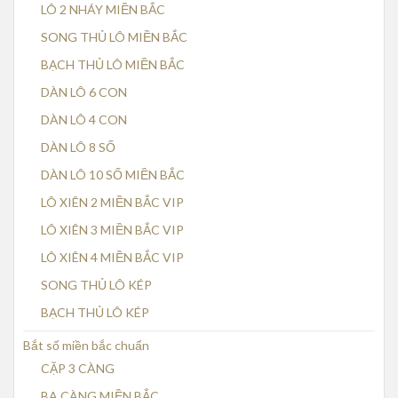
LÔ 2 NHÁY MIỀN BẮC
SONG THỦ LÔ MIỀN BẮC
BẠCH THỦ LÔ MIỀN BẮC
DÀN LÔ 6 CON
DÀN LÔ 4 CON
DÀN LÔ 8 SỐ
DÀN LÔ 10 SỐ MIỀN BẮC
LÔ XIÊN 2 MIỀN BẮC VIP
LÔ XIÊN 3 MIỀN BẮC VIP
LÔ XIÊN 4 MIỀN BẮC VIP
SONG THỦ LÔ KÉP
BẠCH THỦ LÔ KÉP
Bắt số miền bắc chuẩn
CẶP 3 CÀNG
BA CÀNG MIỀN BẮC