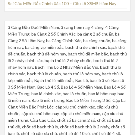
Soi Cầu Miền Bắc Chính Xác 100 – Cầu Lô XSMB Hôm Nay
3 Càng Đầu Đuôi Miền Nam, 3 cang hom nay, 4 càng, 4 Càng
Miền Trung, ba Càng 2 Số Chính Xác, ba càng 2 số chuẩn, ba
Càng 2 Số Hôm Nay, ba Càng Chính Xác, ba càng chuẩn, ba càng
hôm nay, ba càng víp miền bắc, bach thu de chinh xac, bạch thủ
đề chuẩn, bạch thủ đề hôm nay, bạch thủ đề miền bắc, bạch thủ
lô 2 nháy chính xác, bạch thủ lô 2 nháy chuẩn, bạch thủ lô 2
nháy hôm nay, Bạch Thủ Lô 2 Nháy Miền Bắc Vip, bạch thủ lô
chính xác, bạch thủ lô chuẩn, bạch thủ lô hôm nay, bạch thủ lô
kép miền bắc, Bạch thủ lô miền bắc, Bao Lô, bao lô 3 số, Bao Lô
3 Số Miền Nam, Bao Lô 4 Số, Bao Lô 4 Số Miền Nam, Bao Lô 4 Số
Miền Trung, bao lô chính xác, bao lô chuẩn, bao lô hôm nay, bao
lô miền nam, Bao lô miền trung, Bao Lô Miền Trung 3 Số, Cặp ba
Càng Miền Bắc Phát Lộc, cặp xíu chủ chính xác, cặp xíu chủ
chuẩn, cặp xỉu chủ hôm nay, cặp xíu chủ miền nam, cặp xíu chủ
miền trung, Cầu Cao Cấp, chốt số ba càng 2 số, chốt số bạch
thủ đề, chốt số bạch thủ lô, chốt số bạch thủ lô 2 nháy, chốt số
bao lô, chốt số cặp xỉu chủ, chốt số đề 10 số, chốt số đề 4 số,