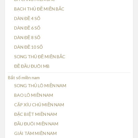
BẠCH THỦ ĐỀ MIỀN BẮC
DÀN ĐỀ 4 SỐ
DÀN ĐỀ 6 SỐ
DÀN ĐỀ 8 SỐ
DÀN ĐỀ 10 SỐ
SONG THỦ ĐỀ MIỀN BẮC
ĐỀ ĐẦU ĐUÔI MB
Bắt số miền nam
SONG THỦ LÔ MIỀN NAM
BAO LÔ MIỀN NAM
CẶP XÍU CHỦ MIỀN NAM
ĐẶC BIỆT MIỀN NAM
ĐẦU ĐUÔI MIỀN NAM
GIẢI TÁM MIỀN NAM