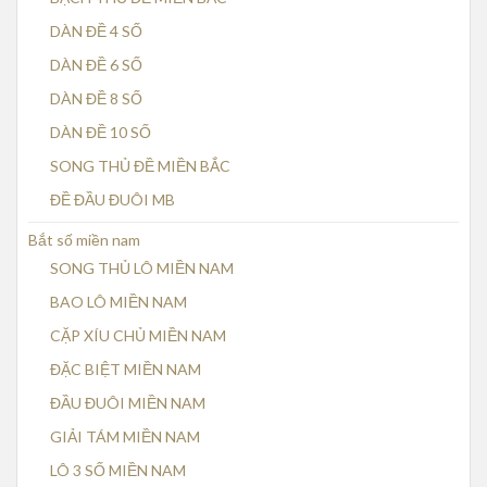
DÀN ĐỀ 4 SỐ
DÀN ĐỀ 6 SỐ
DÀN ĐỀ 8 SỐ
DÀN ĐỀ 10 SỐ
SONG THỦ ĐỀ MIỀN BẮC
ĐỀ ĐẦU ĐUÔI MB
Bắt số miền nam
SONG THỦ LÔ MIỀN NAM
BAO LÔ MIỀN NAM
CẶP XÍU CHỦ MIỀN NAM
ĐẶC BIỆT MIỀN NAM
ĐẦU ĐUÔI MIỀN NAM
GIẢI TÁM MIỀN NAM
LÔ 3 SỐ MIỀN NAM