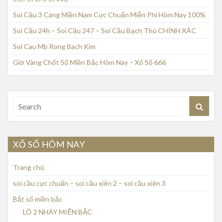
Soi Cầu 3 Càng Miền Nam Cực Chuẩn Miễn Phí Hôm Nay 100%
Soi Cầu 24h – Soi Cầu 247 – Soi Cầu Bạch Thủ CHÍNH XÁC
Soi Cau Mb Rong Bach Kim
Giờ Vàng Chốt Số Miền Bắc Hôm Nay – Xổ Số 666
XỔ SỐ HÔM NAY
Trang chủ
soi cầu cực chuẩn – soi cầu xiên 2 – soi cầu xiên 3
Bắt số miền bắc
LÔ 2 NHÁY MIỀN BẮC