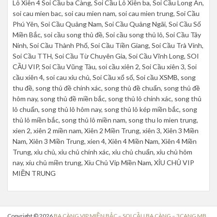
Lô Xiên 4 Soi Cầu ba Càng, Soi Cầu Lô Xiên ba, Soi Cầu Long An,
soi cau mien bac, soi cau mien nam, soi cau mien trung, Soi Cầu
Phú Yên, Soi Cầu Quảng Nam, Soi Cầu Quảng Ngãi, Soi Cầu Số
Miền Bắc, soi cầu song thủ đề, Soi cầu song thủ lô, Soi Cầu Tây
Ninh, Soi Cầu Thành Phố, Soi Cầu Tiền Giang, Soi Cầu Trà Vinh,
Soi Cầu TTH, Soi Cầu Từ Chuyên Gia, Soi Cầu Vĩnh Long, SOI
CẦU VIP, Soi Cầu Vũng Tàu, soi cầu xiên 2, Soi Cầu xiên 3, Soi
cầu xiên 4, soi cau xỉu chủ, Soi Cầu xổ số, Soi cầu XSMB, song
thu đề, song thủ đề chính xác, song thủ đề chuẩn, song thủ đề
hôm nay, song thủ đề miền bắc, song thủ lô chính xác, song thủ
lô chuẩn, song thủ lô hôm nay, song thủ lô kép miền bắc, song
thủ lô miền bắc, song thủ lô miền nam, song thu lo mien trung,
xien 2, xiên 2 miền nam, Xiên 2 Miền Trung, xiên 3, Xiên 3 Miền
Nam, Xiên 3 Miền Trung, xien 4, Xiên 4 Miền Nam, Xiên 4 Miền
Trung, xỉu chủ, xỉu chủ chính xác, xỉu chủ chuẩn, xỉu chủ hôm
nay, xíu chủ miền trung, Xíu Chủ Vip Miền Nam, XỈU CHỦ VIP
MIỀN TRUNG
Copyright © 2026
BA CÀNG VIP MIỀN BẮC – SOI CẦU BA CÀNG – 3CANG MB
.