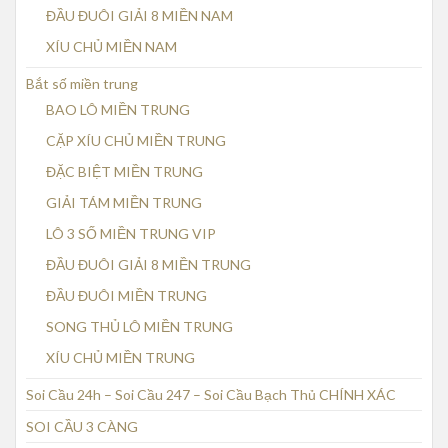
ĐẦU ĐUÔI GIẢI 8 MIỀN NAM
XÍU CHỦ MIỀN NAM
Bắt số miền trung
BAO LÔ MIỀN TRUNG
CẶP XÍU CHỦ MIỀN TRUNG
ĐẶC BIỆT MIỀN TRUNG
GIẢI TÁM MIỀN TRUNG
LÔ 3 SỐ MIỀN TRUNG VIP
ĐẦU ĐUÔI GIẢI 8 MIỀN TRUNG
ĐẦU ĐUÔI MIỀN TRUNG
SONG THỦ LÔ MIỀN TRUNG
XÍU CHỦ MIỀN TRUNG
Soi Cầu 24h – Soi Cầu 247 – Soi Cầu Bạch Thủ CHÍNH XÁC
SOI CẦU 3 CÀNG