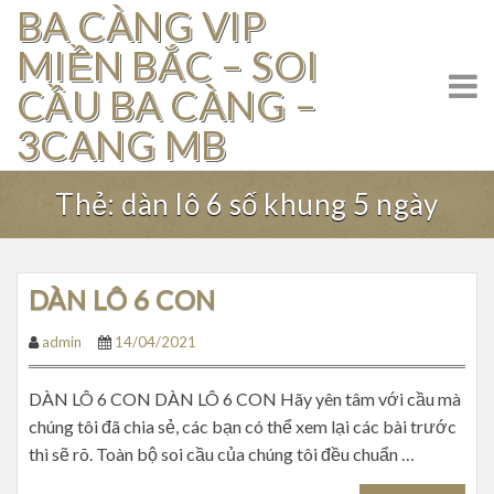
BA CÀNG VIP
Skip
to
MIỀN BẮC – SOI
content
CẦU BA CÀNG –
3CANG MB
Thẻ:
dàn lô 6 số khung 5 ngày
DÀN LÔ 6 CON
admin
14/04/2021
DÀN LÔ 6 CON DÀN LÔ 6 CON Hãy yên tâm với cầu mà
chúng tôi đã chia sẻ, các bạn có thể xem lại các bài trước
thì sẽ rõ. Toàn bộ soi cầu của chúng tôi đều chuẩn …