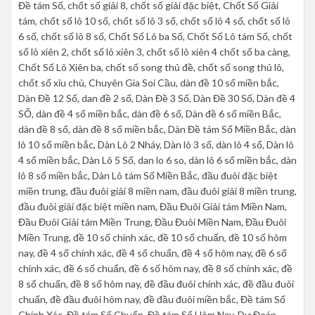
Đề tám Số, chốt số giải 8, chốt số giải đặc biệt, Chốt Số Giải
tám, chốt số lô 10 số, chốt số lô 3 số, chốt số lô 4 số, chốt số lô
6 số, chốt số lô 8 số, Chốt Số Lô ba Số, Chốt Số Lô tám Số, chốt
số lô xiên 2, chốt số lô xiên 3, chốt số lô xiên 4 chốt số ba càng,
Chốt Số Lô Xiên ba, chốt số song thủ đề, chốt số song thủ lô,
chốt số xỉu chủ, Chuyên Gia Soi Cầu, dàn đề 10 số miền bắc,
Dàn Đề 12 Số, dan đề 2 số, Dàn Đề 3 Số, Dàn Đề 30 Số, Dàn đề 4
SỐ, dàn đề 4 số miền bắc, dàn đề 6 số, Dàn đề 6 số miền Bắc,
dàn đề 8 số, dàn đề 8 số miền bắc, Dàn Đề tám Số Miền Bắc, dàn
lô 10 số miền bắc, Dàn Lô 2 Nháy, Dàn lô 3 số, dàn lô 4 số, Dàn lô
4 số miền bắc, Dàn Lô 5 Số, dan lo 6 so, dàn lô 6 số miền bắc, dàn
lô 8 số miền bắc, Dàn Lô tám Số Miền Bắc, đầu đuôi đặc biệt
miền trung, đầu đuôi giải 8 miền nam, đầu đuôi giải 8 miền trung,
đầu đuôi giải đặc biệt miền nam, Đầu Đuôi Giải tám Miền Nam,
Đầu Đuôi Giải tám Miền Trung, Đầu Đuôi Miền Nam, Đầu Đuôi
Miền Trung, đề 10 số chính xác, đề 10 số chuẩn, đề 10 số hôm
nay, đề 4 số chính xác, đề 4 số chuẩn, đề 4 số hôm nay, đề 6 số
chính xác, đề 6 số chuẩn, đề 6 số hôm nay, đề 8 số chính xác, đề
8 số chuẩn, đề 8 số hôm nay, đề đầu đuôi chính xác, đề đầu đuôi
chuẩn, đề đầu đuôi hôm nay, đề đầu đuôi miền bắc, Đề tám Số
Chính Xác, Đề tám Số Chuẩn, Đề tám Số Hôm Nay, Dự Đoán