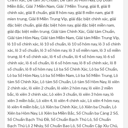
Miền Bắc, Giải 7 Miền Nam, Giải 7 Miền Trung, giải 8, giải 8
chính xác, giải 8 chuẩn, giải 8 hôm nay, giải 8 miền nam, giai 8
mien trung, Giải 8 Miền Trung Vip, giải đặc biệt chính xác, giải
đặc biệt chuẩn, giải đặc biệt hôm nay, giải đặc biệt miền nam,
giải đặc biệt miền trung, Giải tám Chính Xác, Giải tám Chuẩn,
Giải tám Hôm Nay, Giải tám Miền Nam, Giải tám Miền Trung Vip,
lô 10 số chính xác, lô 10 số chuẩn, lô 10 số hôm nay, lô 3 số chính
xác, lô 3 số chuẩn, lô 3 số hôm nay, lô 3 số miền nam, lô 3 số miền
trung, lô 4 số chính xác, lô 4 số chuẩn, lô 4 số hôm nay, lô 6 số
chính xác, lô 6 số chuẩn, lô 6 số hôm nay, lô 8 số chính xác, lô 8
số chuẩn, lô 8 số hôm nay, Lô ba Số Chính Xác, Lô ba Số Chuẩn,
Lô ba Số Hôm Nay, Lô ba Số Miền Nam, Lô ba Số Miền Trung, Lô
tám Số Chính Xác, Lô tám Số Chuẩn, Lô tám Số Hôm Nay, lô xiên
2 chính xác, lô xiên 2 chuẩn, lô xiên 2 hôm nay, lô xiên 2 miền
bắc, lô xiên 3 chính xác, Lô xiên 3 chuẩn, lô xiên 3 hôm nay, lô
xiên 3 miền bắc, Lô xiên 4, lô xiên 4 chính xác, Lô xiên 4 hôm nay,
lô xiên 4 miền bắc, Lô Xiên ba Chính Xác, Lô Xiên ba Chuẩn, Lô
Xiên ba Hôm Nay, Lô Xiên ba Miền Bắc, Số Chuẩn ba Càng 2 Số,
Số Chuẩn Bạch Thủ Đề, Số Chuẩn Bạch Thủ Lô, Số Chuẩn
Bạch Thủ Lô 2 Nháy, Số Chuẩn Bao Lô, Số Chuẩn Cặp Xỉu Chủ,